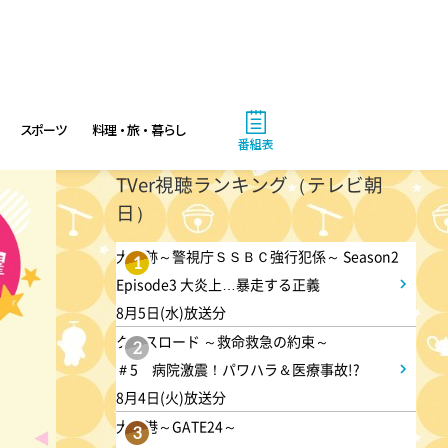
熱闘甲子園 涙は、強さにな
る。
11:40
よる
スポーツ
料理・旅・暮らし
番組表
And One
TVer視聴ランキング（テレビ朝
日）
11:45
よる
大追跡～警視庁ＳＳＢＣ強行犯係～ Season2
1
アメトーーク! CLUB配信で見
Episode3 大炎上…暴走する正義
られる懐かし回&傑作回
8月5日(水)放送分
クロスロード ～救命救急の約束～
2
0:45
＃5 病院激震！パワハラ＆医療事故!?
深夜
8月4日(火)放送分
見取り図じゃん 【1人で見
大空港～GATE24～
3
て】小声の会…アノ人が退場で