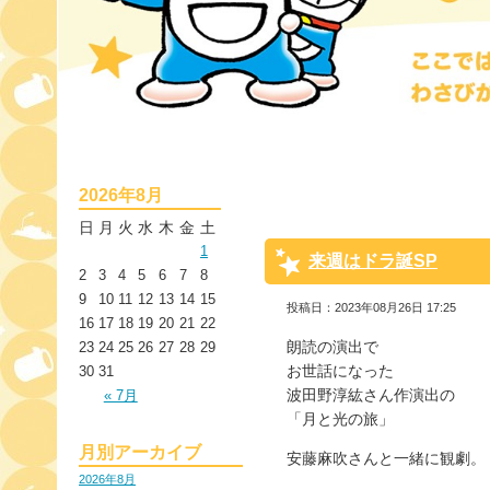
2026年8月
日
月
火
水
木
金
土
1
来週はドラ誕SP
2
3
4
5
6
7
8
9
10
11
12
13
14
15
投稿日：2023年08月26日 17:25
16
17
18
19
20
21
22
朗読の演出で
23
24
25
26
27
28
29
お世話になった
30
31
波田野淳紘さん作演出の
« 7月
「月と光の旅」
月別アーカイブ
安藤麻吹さんと一緒に観劇。
2026年8月