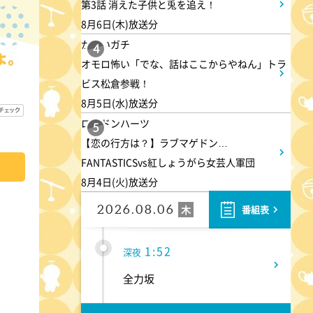
第3話 消えた子供と兎を追え！
す
8月6日(木)放送分
かまいガチ
4
1:15
深夜
オモロ怖い「でな、話はここからやねん」トラ
ビス松倉参戦！
あざとくて何が悪いの? 令和
8月5日(水)放送分
最新!男女の出会いの場「相席
ロンドンハーツ
ラウンジ」に潜入調査!
5
【恋の行方は？】ラブマゲドン…
FANTASTICSvs紅しょうがら女芸人軍団
1:50
深夜
8月4日(火)放送分
テレ朝サマフェスナビ
2026.08.06
木
番組表
1:52
深夜
全力坂