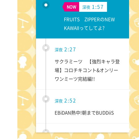
1:57
NOW
深夜
FRUITS ZIPPERのNEW
KAWAIIってしてよ?
2:27
深夜
サクラミーツ 【強烈キャラ登
場】コロチキコント&オンリー
ワンミーツ完結編!!
2:52
深夜
EBiDAN熱中!朝までBUDDiiS
3:17
深夜