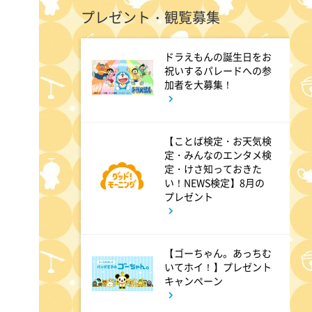
プレゼント・観覧募集
ドンデコルテ銀次と弱者たちの
鍋会 傑作選
ドラえもんの誕生日をお
祝いするパレードへの参
3:37
加者を大募集！
深夜
バスケW杯まであと1年 あの
歓喜をもう一度
【ことば検定・お天気検
定・みんなのエンタメ検
定・けさ知っておきた
3:45
深夜
い！NEWS検定】8月の
プレゼント
ショッピングなう
【ゴーちゃん。あっちむ
いてホイ！】プレゼント
キャンペーン