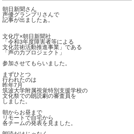
朝日新聞さん
声優グランプリさんで
記事が出ましたぁ。
文化庁×朝日新聞社
「令和3年度障害者等による
文化芸術活動推進事業」である
「声の力プロジェクト」
参加させてもらいました。
まずひとつ
行われたのは
昨年7月
筑波大学附属視覚特別支援学校の
文化祭での朗読劇の審査員を
しました。
朝からお昼まで
リモートで自宅から
各チームの発表を見ました。
朗読だけじゃなく