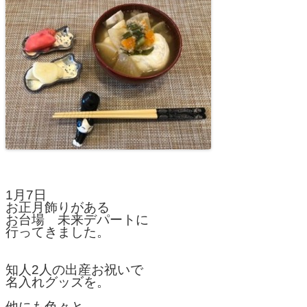
1月7日
お正月飾りがある
お台場 未来デパートに
行ってきました。
知人2人の出産お祝いで
名入れグッズを。
他にも色々と