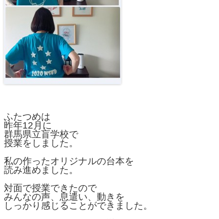
ふたつめは
昨年12月に
群馬県立盲学校で
授業をしました。
私の作ったオリジナルの台本を
読み進めました。
対面で授業できたので
みんなの声、息遣い、動きを
しっかり感じることができました。