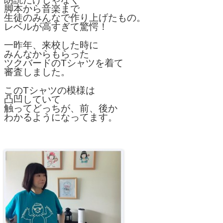
脚本から音楽まで
生徒のみんなで作り上げたもの。
レベルが高すぎて驚愕！
一昨年、来校した時に
みんなからもらった
ツクバードのTシャツを着て
審査しました。
このTシャツの模様は
凸凹していて
触ってどっちが、前、後か
わかるようになってます。