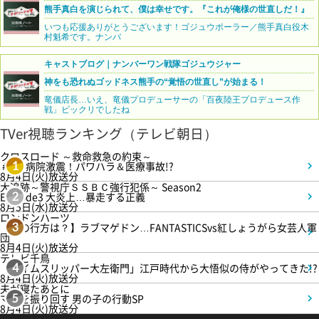
熊手真白を演じられて、僕は幸せです。『これが俺様の世直しだ！』
いつも応援ありがとうございます！ゴジュウポーラー／熊手真白役木
村魁希です。ナンバ
キャストブログ｜ナンバーワン戦隊ゴジュウジャー
神をも恐れぬゴッドネス熊手の“覚悟の世直し”が始まる！
竜儀店長…いえ、竜儀プロデューサーの「百夜陸王プロデュース作
戦」ビックリでしたね
TVer視聴ランキング（テレビ朝日）
クロスロード ～救命救急の約束～
＃5 病院激震！パワハラ＆医療事故!?
1
8月4日(火)放送分
大追跡～警視庁ＳＳＢＣ強行犯係～ Season2
Episode3 大炎上…暴走する正義
2
8月5日(水)放送分
ロンドンハーツ
【恋の行方は？】ラブマゲドン…FANTASTICSvs紅しょうがら女芸人軍
3
団
8月4日(火)放送分
テレビ千鳥
「タイムスリッパー大左衛門」江戸時代から大悟似の侍がやってきた!?
4
8月4日(火)放送分
夫が寝たあとに
ママを振り回す 男の子の行動SP
5
8月4日(火)放送分