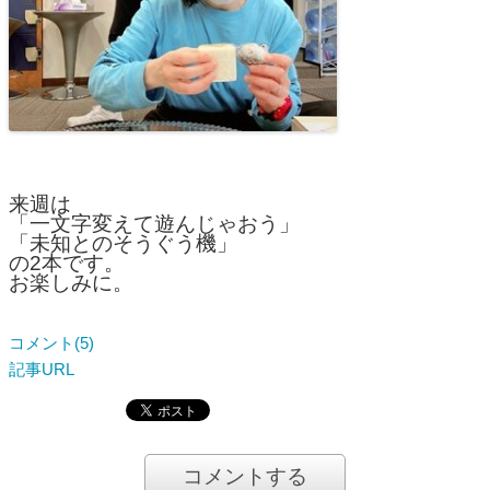
来週は
「一文字変えて遊んじゃおう」
「未知とのそうぐう機」
の2本です。
お楽しみに。
コメント(5)
記事URL
コメントする