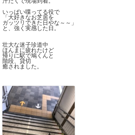
汗だくで現場到着。
いっぱい喋ってる役で
「大好きなお芝居を
ガッツリできた日やな～～」
と、強く実感した日。
壮大な迷子珍道中
ほんまに疲れたけど
帰りに駅で鳩くんと
階段、貸切
癒されました。