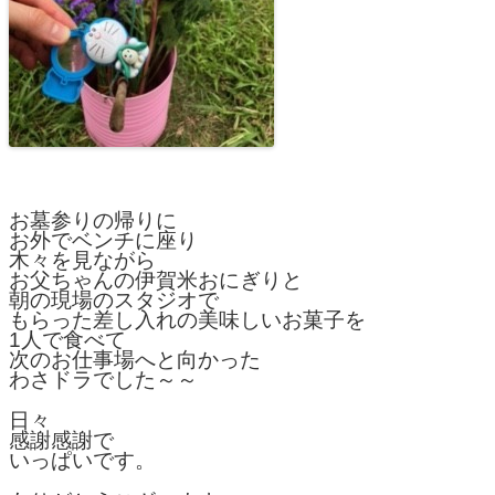
お墓参りの帰りに
お外でベンチに座り
木々を見ながら
お父ちゃんの伊賀米おにぎりと
朝の現場のスタジオで
もらった差し入れの美味しいお菓子を
1人で食べて
次のお仕事場へと向かった
わさドラでした～～
日々
感謝感謝で
いっぱいです。