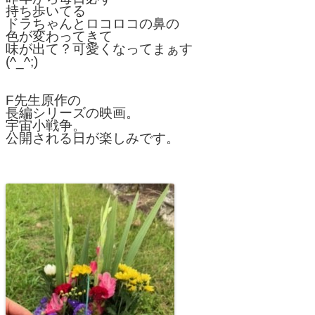
持ち歩いてる
ドラちゃんとロコロコの鼻の
色が変わってきて
味が出て？可愛くなってまぁす
(^_^;)
F先生原作の
長編シリーズの映画。
宇宙小戦争。
公開される日が楽しみです。