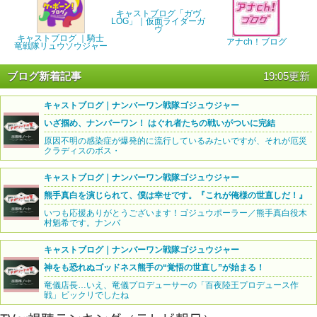
キャストブログ「ガヴ
LOG」｜仮面ライダーガ
ヴ
キャストブログ ｜騎士
アナch！ブログ
竜戦隊リュウソウジャー
ブログ新着記事
19:05更新
キャストブログ｜ナンバーワン戦隊ゴジュウジャー
いざ掴め、ナンバーワン！ はぐれ者たちの戦いがついに完結
原因不明の感染症が爆発的に流行しているみたいですが、それが厄災
クラディスのボス・
キャストブログ｜ナンバーワン戦隊ゴジュウジャー
熊手真白を演じられて、僕は幸せです。『これが俺様の世直しだ！』
いつも応援ありがとうございます！ゴジュウポーラー／熊手真白役木
村魁希です。ナンバ
キャストブログ｜ナンバーワン戦隊ゴジュウジャー
神をも恐れぬゴッドネス熊手の“覚悟の世直し”が始まる！
竜儀店長…いえ、竜儀プロデューサーの「百夜陸王プロデュース作
戦」ビックリでしたね