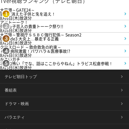
TVer視聴ランキング（テレビ朝日）
大空港～GATE24～
第3話 消えた子供と兎を追え！
1
8月6日(木)放送分
アメトーーク！
売れっ子芸人の貴重トーーク祭り!!
2
8月6日(木)放送分
大追跡～警視庁ＳＳＢＣ強行犯係～ Season2
Episode3 大炎上…暴走する正義
3
8月5日(水)放送分
クロスロード ～救命救急の約束～
＃5 病院激震！パワハラ＆医療事故!?
4
8月4日(火)放送分
かまいガチ
オモロ怖い「でな、話はここからやねん」トラビス松倉参戦！
5
8月5日(水)放送分
テレビ朝日トップ
番組表
ドラマ・映画
バラエティ