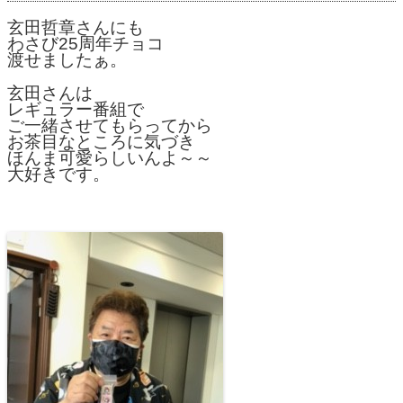
玄田哲章さんにも
わさび25周年チョコ
渡せましたぁ。
玄田さんは
レギュラー番組で
ご一緒させてもらってから
お茶目なところに気づき
ほんま可愛らしいんよ～～
大好きです。