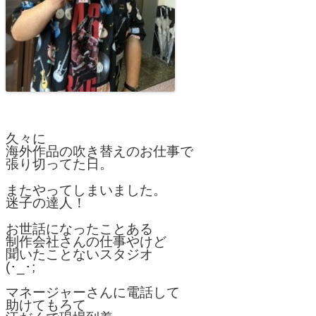
久々に
海外作品の吹き替えのお仕事で
張り切ってた日。
またやってしまいました。
迷子の達人！
お世話になったことある
制作会社さんの仕事やけど
聞いたことないスタジオ
(･_･;
マネージャーさんに電話して
助けてもろて