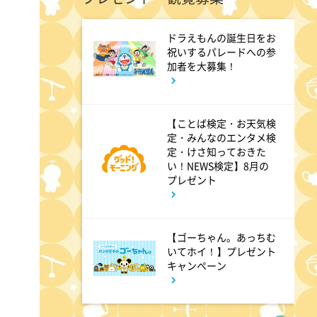
ドラえもんの誕生日をお
11:45
よる
祝いするパレードへの参
加者を大募集！
名探偵のままでいて #4
【ことば検定・お天気検
0:45
深夜
定・みんなのエンタメ検
定・けさ知っておきた
キッチンカー大作戦!
い！NEWS検定】8月の
プレゼント
1:15
深夜
バズマンTV
【ゴーちゃん。あっちむ
いてホイ！】プレゼント
キャンペーン
1:45
深夜
ラブ!!Jリーグ