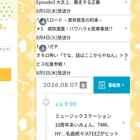
Episode3 大炎上…暴走する正義
8月5日(水)放送分
8:00
よる
クロスロード ～救命救急の約束～
4
＃5 病院激震！パワハラ＆医療事故!?
マツコ&有吉 かりそめ天国
8月4日(火)放送分
M-1王者たくろうの滋賀の魅力
かまいガチ
プレゼンツアー
5
オモロ怖い「でな、話はここからやねん」トラ
ビス松倉参戦！
8:54
よる
8月5日(水)放送分
私の幸福時間
2026.08.07
金
番組表
9:00
よる
ミュージックステーション
10周年あいみょん、TMR、
HY…名曲続々!ATEEZがヒット