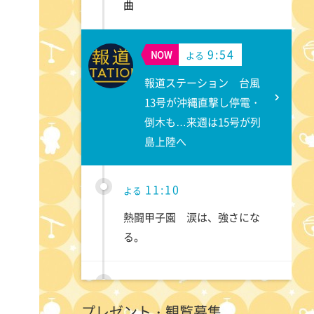
曲
9:54
NOW
よる
報道ステーション 台風
13号が沖縄直撃し停電・
倒木も…来週は15号が列
島上陸へ
11:10
よる
熱闘甲子園 涙は、強さにな
る。
11:40
よる
プレゼント・観覧募集
気づきの扉