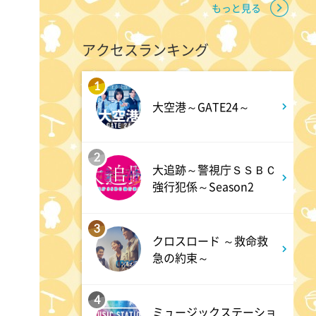
もっと見る
2:00
深夜
アクセスランキング
M:ZINE
1
大空港～GATE24～
2:20
深夜
テレ朝サマフェスナビ
2
大追跡～警視庁ＳＳＢＣ
強行犯係～Season2
2:22
深夜
全力!アオハル応援団
3
クロスロード ～救命救
急の約束～
2:52
深夜
新日ちゃんぴおん! 天山広吉
4
ミュージックステーショ