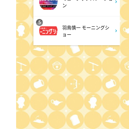
クリニックでお悩み解決!
ン
3:17
深夜
5
羽鳥慎一 モーニングシ
イベレコ
ョー
3:30
深夜
秘湯ロマン