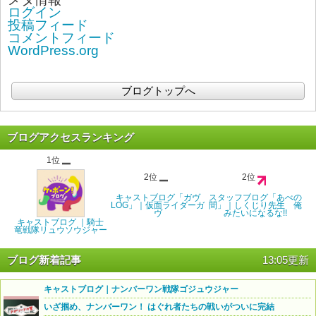
ログイン
投稿フィード
コメントフィード
WordPress.org
ブログトップへ
ブログアクセスランキング
1位
2位
2位
キャストブログ「ガヴ
スタッフブログ「あべの
LOG」｜仮面ライダーガ
間」｜しくじり先生 俺
ヴ
みたいになるな!!
キャストブログ ｜騎士
竜戦隊リュウソウジャー
ブログ新着記事
13:05更新
キャストブログ｜ナンバーワン戦隊ゴジュウジャー
いざ掴め、ナンバーワン！ はぐれ者たちの戦いがついに完結