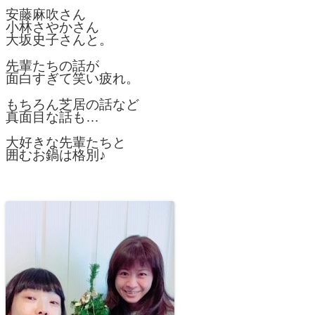
安藤麻吹さん
小林さやかさん
大坂史子さんと。
先輩たちの話が
面白すぎて笑い疲れ。
もちろん芝居の話など
真面目な話も…
大好きな先輩たちと
囲むお鍋は格別♪