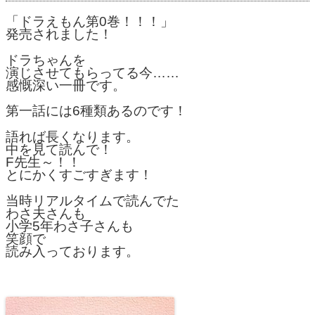
「ドラえもん第0巻！！！」
発売されました！
ドラちゃんを
演じさせてもらってる今……
感慨深い一冊です。
第一話には6種類あるのです！
語れば長くなります。
中を見て読んで！
F先生～！！
とにかくすごすぎます！
当時リアルタイムで読んでた
わさ夫さんも
小学5年わさ子さんも
笑顔で
読み入っております。