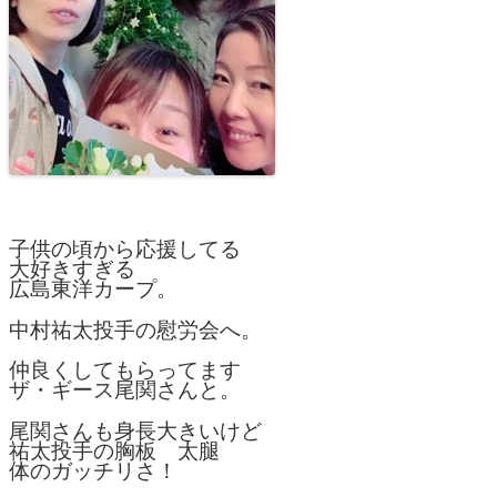
子供の頃から応援してる
大好きすぎる
広島東洋カープ。
中村祐太投手の慰労会へ。
仲良くしてもらってます
ザ・ギース尾関さんと。
尾関さんも身長大きいけど
祐太投手の胸板 太腿
体のガッチリさ！