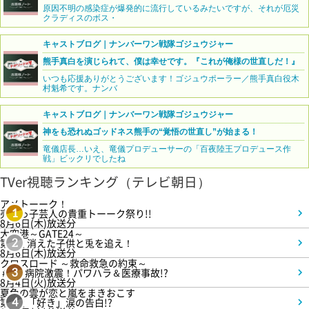
原因不明の感染症が爆発的に流行しているみたいですが、それが厄災
クラディスのボス・
キャストブログ｜ナンバーワン戦隊ゴジュウジャー
熊手真白を演じられて、僕は幸せです。『これが俺様の世直しだ！』
いつも応援ありがとうございます！ゴジュウポーラー／熊手真白役木
村魁希です。ナンバ
キャストブログ｜ナンバーワン戦隊ゴジュウジャー
神をも恐れぬゴッドネス熊手の“覚悟の世直し”が始まる！
竜儀店長…いえ、竜儀プロデューサーの「百夜陸王プロデュース作
戦」ビックリでしたね
TVer視聴ランキング（テレビ朝日）
アメトーーク！
売れっ子芸人の貴重トーーク祭り!!
1
8月6日(木)放送分
大空港～GATE24～
第3話 消えた子供と兎を追え！
2
8月6日(木)放送分
クロスロード ～救命救急の約束～
＃5 病院激震！パワハラ＆医療事故!?
3
8月4日(火)放送分
夏色の雲が恋と嵐をまきおこす
第5話 「好き」涙の告白!?
4