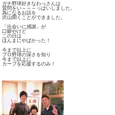
ガチ野球好きなわっさんは
質問をい～～～っぱいしました。
為になるお話を
沢山聞くことができました。
「出会いに感謝」が
口癖やけど
この日は
ほんまにやばかった！
今まで以上に
プロ野球の深さを知り
今まで以上に
カープを応援するのみ！