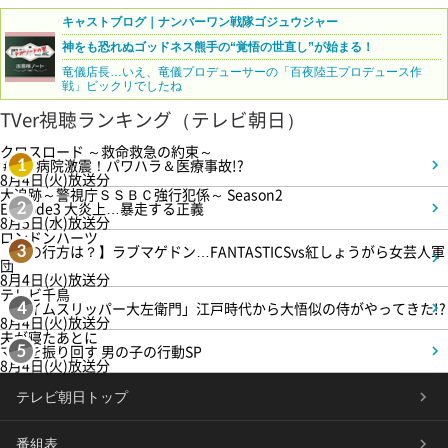
キャストブログ｜ナンバーワン戦隊ゴジュウジャー
神をも恐れぬゴッドネス熊手の“覚悟の世直し”が始まる！
竜儀店長…いえ、竜儀プロデューサーの「百夜陸王プロデュース作
戦」ビックリでしたね
TVer視聴ランキング（テレビ朝日）
クロスロード ～救命救急の約束～
＃5 病院激震！パワハラ＆医療事故!?
1
8月4日(火)放送分
大追跡～警視庁ＳＳＢＣ強行犯係～ Season2
Episode3 大炎上…暴走する正義
2
8月5日(水)放送分
ロンドンハーツ
【恋の行方は？】ラブマゲドン…FANTASTICSvs紅しょうがら女芸人軍
3
団
8月4日(火)放送分
テレビ千鳥
「タイムスリッパー大左衛門」江戸時代から大悟似の侍がやってきた!?
4
8月4日(火)放送分
夫が寝たあとに
ママを振り回す 男の子の行動SP
5
8月4日(火)放送分
テレビ朝日トップ
番組表