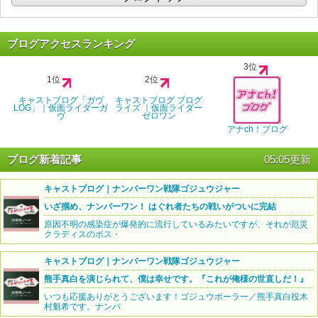
ブログアクセスランキング
3位
1位
2位
キャストブログ「ガヴ
キャストブログ ブログ
LOG」｜仮面ライダーガ
ライズ ｜仮面ライダー
ヴ
ゼロワン
アナch！ブログ
ブログ新着記事
05:05更新
キャストブログ｜ナンバーワン戦隊ゴジュウジャー
いざ掴め、ナンバーワン！ はぐれ者たちの戦いがついに完結
原因不明の感染症が爆発的に流行しているみたいですが、それが厄災
クラディスのボス・
キャストブログ｜ナンバーワン戦隊ゴジュウジャー
熊手真白を演じられて、僕は幸せです。『これが俺様の世直しだ！』
いつも応援ありがとうございます！ゴジュウポーラー／熊手真白役木
村魁希です。ナンバ