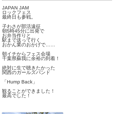
JAPAN JAM
ロックフェス
最終日も参戦。
子わさが部活遠征
朝5時45分に出発で
お弁当作りと
駅まで送って行く
おかん業のおかげで……
朝イチからフェス会場
千葉県蘇我に余裕の到着！
絶対に生で聴きたかった
関西のガールズバンド
「Hump Back」
観ることができました！
最高でした！