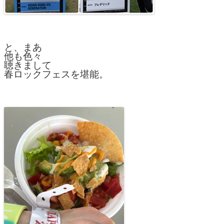
と、まあ
他も色々
聴きまして
春ロックフェスを堪能。