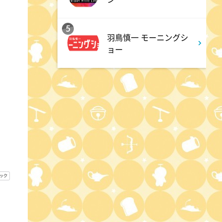
5
羽鳥慎一 モーニングシ
ョー