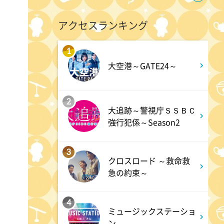
イベレコ
アクセスランキング
1
3:30
深夜
大空港～GATE24～
秘湯ロマン
2
大追跡～警視庁ＳＳＢＣ
強行犯係～Season2
3
クロスロード ～救命救
急の約束～
4
ミュージックステーショ
ン