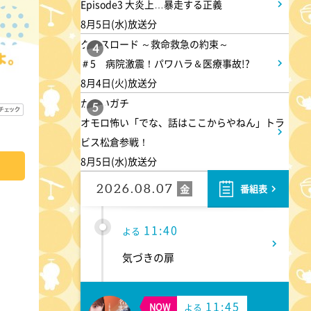
Episode3 大炎上…暴走する正義
9:54
よる
8月5日(水)放送分
クロスロード ～救命救急の約束～
報道ステーション 台風13号
4
＃5 病院激震！パワハラ＆医療事故!?
が沖縄直撃し停電・倒木も…来
8月4日(火)放送分
週は15号が列島上陸へ
かまいガチ
5
オモロ怖い「でな、話はここからやねん」トラ
11:10
よる
ビス松倉参戦！
8月5日(水)放送分
熱闘甲子園 涙は、強さにな
る。
2026.08.07
金
番組表
11:40
よる
気づきの扉
11:45
NOW
よる