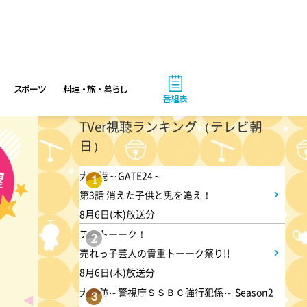
8:00
よる
マツコ&有吉 かりそめ天国
M-1王者たくろうの滋賀の魅力
プレゼンツアー
スポーツ
料理・旅・暮らし
番組表
8:54
よる
TVer視聴ランキング（テレビ朝
日）
私の幸福時間
大空港～GATE24～
1
9:00
第3話 消えた子供と兎を追え！
よる
8月6日(木)放送分
ミュージックステーション
アメトーーク！
2
10周年あいみょん、TMR、
売れっ子芸人の貴重トーーク祭り!!
HY…名曲続々!ATEEZがヒット
8月6日(木)放送分
曲
大追跡～警視庁ＳＳＢＣ強行犯係～ Season2
3