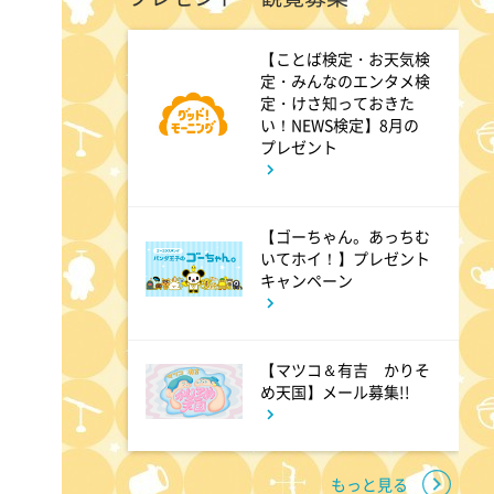
M:ZINE
【ことば検定・お天気検
定・みんなのエンタメ検
2:20
深夜
定・けさ知っておきた
い！NEWS検定】8月の
テレ朝サマフェスナビ
プレゼント
2:22
深夜
【ゴーちゃん。あっちむ
いてホイ！】プレゼント
全力!アオハル応援団
キャンペーン
2:52
深夜
【マツコ＆有吉 かりそ
新日ちゃんぴおん! 天山広吉
め天国】メール募集!!
クリニックでお悩み解決!
もっと見る
3:17
深夜