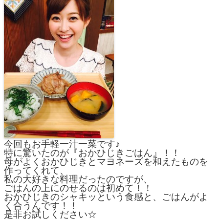
今回もお手軽一汁一菜です♪
特に驚いたのが『おかひじきごはん』！！
母がよくおかひじきとマヨネーズを和えたものを
作ってくれて、
私の大好きな料理だったのですが、
ごはんの上にのせるのは初めて！！
おかひじきのシャキッという食感と、ごはんがよ
く合うんです！！
是非お試しください☆