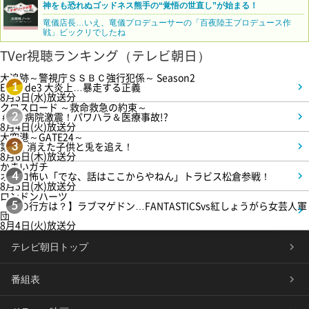
神をも恐れぬゴッドネス熊手の“覚悟の世直し”が始まる！
竜儀店長…いえ、竜儀プロデューサーの「百夜陸王プロデュース作
戦」ビックリでしたね
TVer視聴ランキング（テレビ朝日）
大追跡～警視庁ＳＳＢＣ強行犯係～ Season2
Episode3 大炎上…暴走する正義
1
8月5日(水)放送分
クロスロード ～救命救急の約束～
＃5 病院激震！パワハラ＆医療事故!?
2
8月4日(火)放送分
大空港～GATE24～
第3話 消えた子供と兎を追え！
3
8月6日(木)放送分
かまいガチ
オモロ怖い「でな、話はここからやねん」トラビス松倉参戦！
4
8月5日(水)放送分
ロンドンハーツ
【恋の行方は？】ラブマゲドン…FANTASTICSvs紅しょうがら女芸人軍
5
団
8月4日(火)放送分
テレビ朝日トップ
番組表