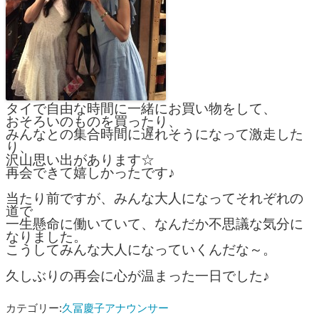
タイで自由な時間に一緒にお買い物をして、
おそろいのものを買ったり、
みんなとの集合時間に遅れそうになって激走した
り、
沢山思い出があります☆
再会できて嬉しかったです♪
当たり前ですが、みんな大人になってそれぞれの
道で
一生懸命に働いていて、なんだか不思議な気分に
なりました。
こうしてみんな大人になっていくんだな～。
久しぶりの再会に心が温まった一日でした♪
カテゴリー:
久冨慶子アナウンサー