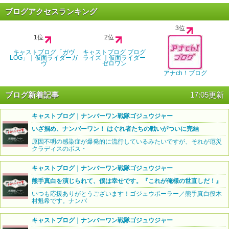
ブログアクセスランキング
3位
1位
2位
キャストブログ「ガヴ
キャストブログ ブログ
LOG」｜仮面ライダーガ
ライズ ｜仮面ライダー
ヴ
ゼロワン
アナch！ブログ
ブログ新着記事
17:05更新
キャストブログ｜ナンバーワン戦隊ゴジュウジャー
いざ掴め、ナンバーワン！ はぐれ者たちの戦いがついに完結
原因不明の感染症が爆発的に流行しているみたいですが、それが厄災
クラディスのボス・
キャストブログ｜ナンバーワン戦隊ゴジュウジャー
熊手真白を演じられて、僕は幸せです。『これが俺様の世直しだ！』
いつも応援ありがとうございます！ゴジュウポーラー／熊手真白役木
村魁希です。ナンバ
キャストブログ｜ナンバーワン戦隊ゴジュウジャー