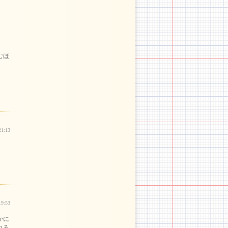
。
。
むほ
。
21:13
19:53
かに
れる