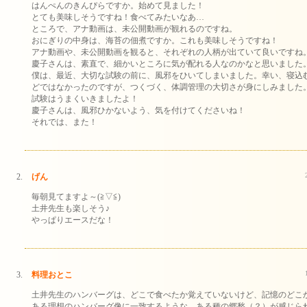
はんぺんのきんぴらですか。始めて見ました！
とても美味しそうですね！食べてみたいなあ…
ところで、アナ動画は、未公開動画が観れるのですね。
おにぎりの中身は、海苔の佃煮ですか。これも美味しそうですね！
アナ動画や、未公開動画を観ると、それぞれの人柄が出ていて良いですね
慶子さんは、素直で、細かいところに気が配れる人なのかなと思いました
僕は、最近、大切な試験の前に、風邪をひいてしまいました。幸い、寝込
どではなかったのですが、つくづく、体調管理の大切さが身にしみました
試験はうまくいきましたよ！
慶子さんは、風邪ひかないよう、気を付けてくださいね！
それでは、また！
げん
毎朝見てますよ～(≧▽≦)
土井先生も楽しそう♪
やっぱりエースだな！
料理おとこ
土井先生のハンバーグは、どこで食べたか覚えていないけど、記憶のどこ
ある理想のハンバーグ像に一致するような、ある種の郷愁（？）が感じら