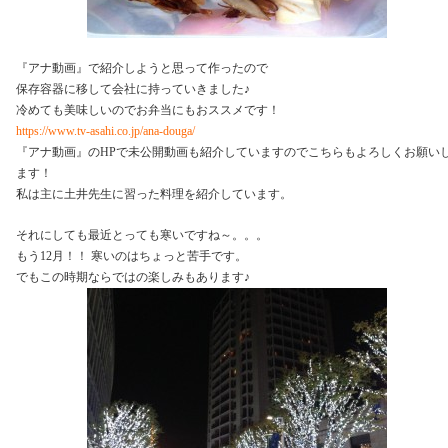
『アナ動画』で紹介しようと思って作ったので
保存容器に移して会社に持っていきました♪
冷めても美味しいのでお弁当にもおススメです！
https://www.tv-asahi.co.jp/ana-douga/
『アナ動画』のHPで未公開動画も紹介していますのでこちらもよろしくお願い
ます！
私は主に土井先生に習った料理を紹介しています。
それにしても最近とっても寒いですね～。。。
もう12月！！ 寒いのはちょっと苦手です。
でもこの時期ならではの楽しみもあります♪