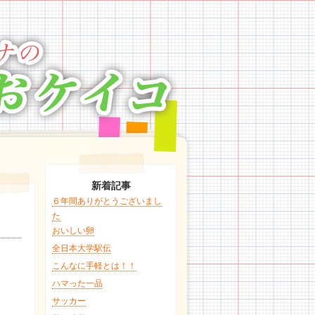
新着記事
６年間ありがとうございまし
た
おいしい卵
全日本大学駅伝
こんなに手軽とは！！
ハマった一品
サッカー