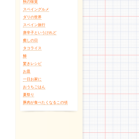
秋の味覚
スペイングルメ
ダリの世界
スペイン旅行
唐辛子というけれど
癒しの日
タコライス
鯵
驚きレシピ
お皿
一日お家に
おうちごはん
夏祭り
豚肉が食べたくなるこの頃