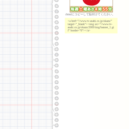
↓htmlにコピーして貼付けてください。
<a href="//www.tv-asahi.co.jp/okazu/"
target="_blank"><img src="//www.tv-
asahi.co.jp/okazu/2009/img/banner_1.gi
f" border="0"></a>