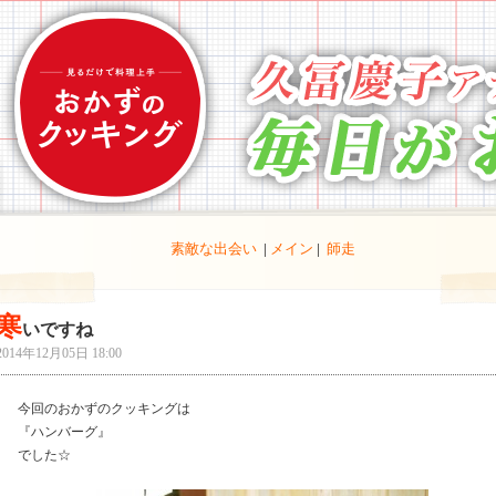
素敵な出会い
|
メイン
|
師走
寒
いですね
2014年12月05日 18:00
今回のおかずのクッキングは
『ハンバーグ』
でした☆