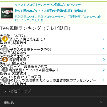
キャストブログ｜ナンバーワン戦隊ゴジュウジャー
神をも恐れぬゴッドネス熊手の“覚悟の世直し”が始まる！
竜儀店長…いえ、竜儀プロデューサーの「百夜陸王プロデュース作
戦」ビックリでしたね
TVer視聴ランキング（テレビ朝日）
大空港～GATE24～
第3話 消えた子供と兎を追え！
1
8月6日(木)放送分
アメトーーク！
売れっ子芸人の貴重トーーク祭り!!
2
8月6日(木)放送分
名探偵のままでいて
第4話 超戦慄展開
3
8月7日(金)放送分
クロスロード ～救命救急の約束～
＃5 病院激震！パワハラ＆医療事故!?
4
8月4日(火)放送分
マツコ＆有吉 かりそめ天国
マツコのTシャツ洗濯事情 たくろうの滋賀の魅力プレゼンツアー
5
8月7日(金)放送分
テレビ朝日トップ
番組表