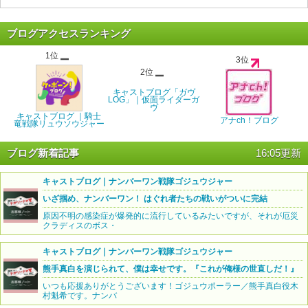
ブログアクセスランキング
1位
3位
2位
キャストブログ「ガヴ
LOG」｜仮面ライダーガ
ヴ
キャストブログ ｜騎士
アナch！ブログ
竜戦隊リュウソウジャー
ブログ新着記事
16:05更新
キャストブログ｜ナンバーワン戦隊ゴジュウジャー
いざ掴め、ナンバーワン！ はぐれ者たちの戦いがついに完結
原因不明の感染症が爆発的に流行しているみたいですが、それが厄災
クラディスのボス・
キャストブログ｜ナンバーワン戦隊ゴジュウジャー
熊手真白を演じられて、僕は幸せです。『これが俺様の世直しだ！』
いつも応援ありがとうございます！ゴジュウポーラー／熊手真白役木
村魁希です。ナンバ