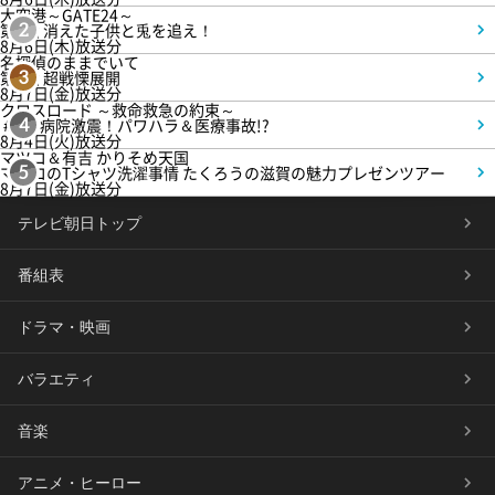
大空港～GATE24～
第3話 消えた子供と兎を追え！
2
8月6日(木)放送分
名探偵のままでいて
第4話 超戦慄展開
3
8月7日(金)放送分
クロスロード ～救命救急の約束～
＃5 病院激震！パワハラ＆医療事故!?
4
8月4日(火)放送分
マツコ＆有吉 かりそめ天国
マツコのTシャツ洗濯事情 たくろうの滋賀の魅力プレゼンツアー
5
8月7日(金)放送分
テレビ朝日トップ
番組表
ドラマ・映画
バラエティ
音楽
アニメ・ヒーロー