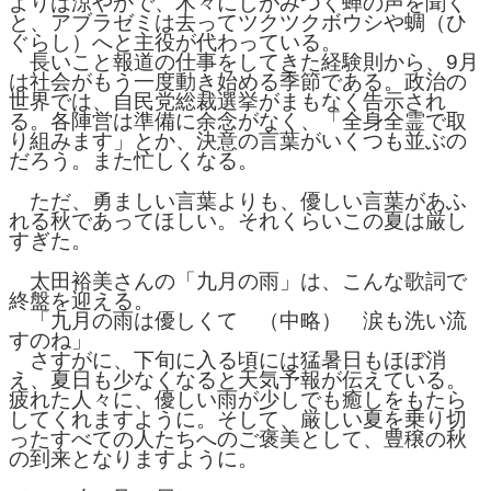
よりは涼やかで、木々にしがみつく蝉の声を聞く
と、アブラゼミは去ってツクツクボウシや蜩（ひ
ぐらし）へと主役が代わっている。
長いこと報道の仕事をしてきた経験則から、9月
は社会がもう一度動き始める季節である。政治の
世界では、自民党総裁選挙がまもなく告示され
る。各陣営は準備に余念がなく、「全身全霊で取
り組みます」とか、決意の言葉がいくつも並ぶの
だろう。また忙しくなる。
ただ、勇ましい言葉よりも、優しい言葉があふ
れる秋であってほしい。それくらいこの夏は厳し
すぎた。
太田裕美さんの「九月の雨」は、こんな歌詞で
終盤を迎える。
「九月の雨は優しくて （中略） 涙も洗い流
すのね」
さすがに、下旬に入る頃には猛暑日もほぼ消
え、夏日も少なくなると天気予報が伝えている。
疲れた人々に、優しい雨が少しでも癒しをもたら
してくれますように。そして、厳しい夏を乗り切
ったすべての人たちへのご褒美として、豊穣の秋
の到来となりますように。