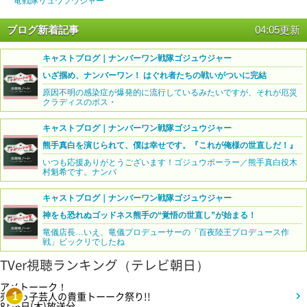
竜戦隊リュウソウジャー
ブログ新着記事
04:05更新
キャストブログ｜ナンバーワン戦隊ゴジュウジャー
いざ掴め、ナンバーワン！ はぐれ者たちの戦いがついに完結
原因不明の感染症が爆発的に流行しているみたいですが、それが厄災
クラディスのボス・
キャストブログ｜ナンバーワン戦隊ゴジュウジャー
熊手真白を演じられて、僕は幸せです。『これが俺様の世直しだ！』
いつも応援ありがとうございます！ゴジュウポーラー／熊手真白役木
村魁希です。ナンバ
キャストブログ｜ナンバーワン戦隊ゴジュウジャー
神をも恐れぬゴッドネス熊手の“覚悟の世直し”が始まる！
竜儀店長…いえ、竜儀プロデューサーの「百夜陸王プロデュース作
戦」ビックリでしたね
TVer視聴ランキング（テレビ朝日）
アメトーーク！
売れっ子芸人の貴重トーーク祭り!!
1
8月6日(木)放送分