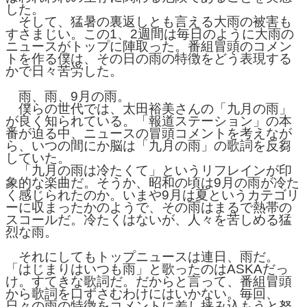
した。
そして、猛暑の裏返しとも言える大雨の被害も
すさまじい。この1、2週間は毎日のように大雨の
ニュースがトップに陣取った。番組冒頭のコメン
トを作る僕は、その日の雨の特徴をどう表現する
かで日々苦労した。
雨、雨、9月の雨。
僕らの世代では、太田裕美さんの「九月の雨」
が良く知られている。「報道ステーション」の本
番が迫る中、ニュースの冒頭コメントを考えなが
ら、いつの間にか脳は「九月の雨」の歌詞を反芻
していた。
「九月の雨は冷たくて」というリフレインが印
象的な楽曲だ。そうか、昭和の頃は9月の雨が冷た
く感じられたのか。いまや9月は夏というカテゴリ
ーに収まったかのようで、その雨はまるで熱帯の
スコールだ。冷たくはないが、人々を苦しめる猛
烈な雨。
それにしてもトップニュースは連日、雨だ。
「はじまりはいつも雨」と歌ったのはASKAだっ
け。すてきな歌詞だ。だからと言って、番組冒頭
から歌詞を口ずさむわけにはいかない。毎回、
日々の雨の特徴をコメントに差し挟み込もうと努