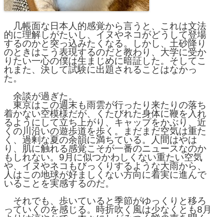
几帳面な日本人的感覚から言うと、これは文法
的に理解しがたいし、イヌやネコがどうして登場
するのかと突っ込みたくなる。しかし、土砂降り
のときはこう表現するのだと教わり、大学に受か
りたい一心の僕は生まじめに暗証した。そしてこ
れまた、決して試験に出題されることはなかっ
た。
余談が過ぎた。
東京はこの週末も雨雲が行ったり来たりの落ち
着かない空模様だが、くたびれた身体に鞭を入れ
るようにして立ち上がり、キャップをかぶり、近
くの川沿いの遊歩道を歩く。まだまだ空気は重た
く、過剰な夏の余韻に満ちている。人間はやは
り、肌に触れる感覚こそが一番のニュースなのか
もしれない。9月に似つかわしくない重たい空気
や、イヌやネコもびっくりするような大雨から、
人はこの地球が好ましくない方向に着実に進んで
いることを実感するのだ。
それでも、歩いていると季節がゆっくりと移ろ
っていくのを感じる。時折吹く風は少なくとも8月