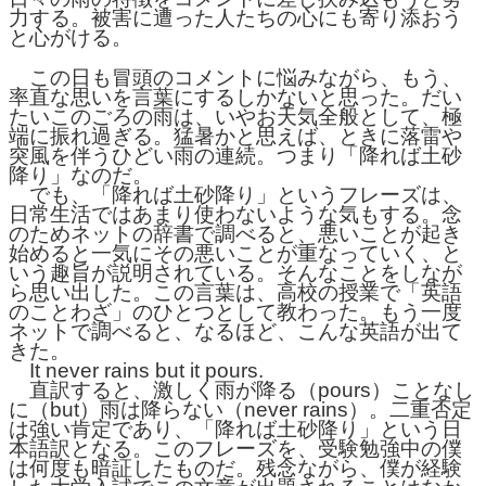
力する。被害に遭った人たちの心にも寄り添おう
と心がける。
この日も冒頭のコメントに悩みながら、もう、
率直な思いを言葉にするしかないと思った。だい
たいこのごろの雨は、いやお天気全般として、極
端に振れ過ぎる。猛暑かと思えば、ときに落雷や
突風を伴うひどい雨の連続。つまり「降れば土砂
降り」なのだ。
でも、「降れば土砂降り」というフレーズは、
日常生活ではあまり使わないような気もする。念
のためネットの辞書で調べると、悪いことが起き
始めると一気にその悪いことが重なっていく、と
いう趣旨が説明されている。そんなことをしなが
ら思い出した。この言葉は、高校の授業で「英語
のことわざ」のひとつとして教わった。もう一度
ネットで調べると、なるほど、こんな英語が出て
きた。
It never rains but it pours.
直訳すると、激しく雨が降る（pours）ことなし
に（but）雨は降らない（never rains）。二重否定
は強い肯定であり、「降れば土砂降り」という日
本語訳となる。このフレーズを、受験勉強中の僕
は何度も暗証したものだ。残念ながら、僕が経験