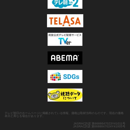
テレビ朝日のホームページに掲載されている情報、価格は取材当時のものです。現在の価格
表示と異なる場合があります。
JASRAC許諾 第6688647023Y41011号
JASRAC許諾 第6688647024Y41005号