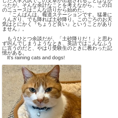
した大学入試でこの文章が出題されることはなか
ったが。そんな余計なことを考えながら、この日
のニュースはこんな語りから始めた。
「こんばんは。報道ステーションです。猛暑に
うんざり、でも降れば土砂降り。このごろのお天
気はとにかく『ちょうど良い』ということがあり
ません」。
もうひとつ余談だが、「土砂降りだ！」と思わ
ず叫んでしまうようなとき、英語ではこんなふう
に言うのだと、やはり受験生のときに教わった記
憶がある。
It’s raining cats and dogs!