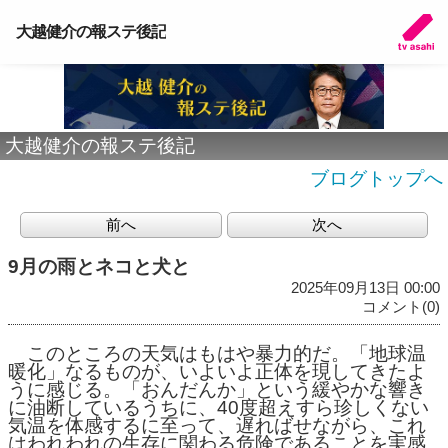
大越健介の報ステ後記
大越健介の報ステ後記
ブログトップへ
前へ
次へ
9月の雨とネコと犬と
2025年09月13日 00:00
コメント(0)
このところの天気はもはや暴力的だ。「地球温
暖化」なるものが、いよいよ正体を現してきたよ
うに感じる。「おんだんか」という緩やかな響き
に油断しているうちに、40度超えすら珍しくない
気温を体感するに至って、遅ればせながら、これ
はわれわれの生存に関わる危険であることを実感