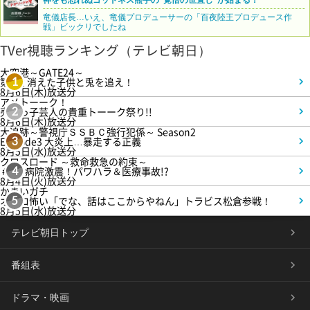
竜儀店長…いえ、竜儀プロデューサーの「百夜陸王プロデュース作
戦」ビックリでしたね
TVer視聴ランキング（テレビ朝日）
大空港～GATE24～
第3話 消えた子供と兎を追え！
1
8月6日(木)放送分
アメトーーク！
売れっ子芸人の貴重トーーク祭り!!
2
8月6日(木)放送分
大追跡～警視庁ＳＳＢＣ強行犯係～ Season2
Episode3 大炎上…暴走する正義
3
8月5日(水)放送分
クロスロード ～救命救急の約束～
＃5 病院激震！パワハラ＆医療事故!?
4
8月4日(火)放送分
かまいガチ
オモロ怖い「でな、話はここからやねん」トラビス松倉参戦！
5
8月5日(水)放送分
テレビ朝日トップ
番組表
ドラマ・映画