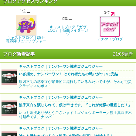
ブログアクセスランキング
1位
3位
2位
キャストブログ「ガヴ
LOG」｜仮面ライダーガ
ヴ
キャストブログ ｜騎士
アナch！ブログ
竜戦隊リュウソウジャー
ブログ新着記事
21:05更新
キャストブログ｜ナンバーワン戦隊ゴジュウジャー
いざ掴め、ナンバーワン！ はぐれ者たちの戦いがついに完結
原因不明の感染症が爆発的に流行しているみたいですが、それが厄災
クラディスのボス・
キャストブログ｜ナンバーワン戦隊ゴジュウジャー
熊手真白を演じられて、僕は幸せです。『これが俺様の世直しだ！』
いつも応援ありがとうございます！ゴジュウポーラー／熊手真白役木
村魁希です。ナンバ
キャストブログ｜ナンバーワン戦隊ゴジュウジャー
神をも恐れぬゴッドネス熊手の“覚悟の世直し”が始まる！