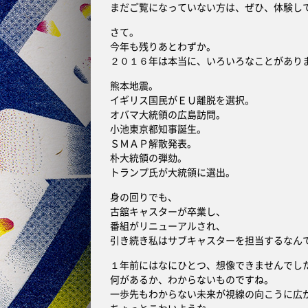
まだご覧になっていない方は、ぜひ、体験し
さて。
今年も残りあとわずか。
２０１６年は本当に、いろいろなことがあり
熊本地震。
イギリス国民がＥＵ離脱を選択。
オバマ大統領の広島訪問。
小池東京都知事誕生。
ＳＭＡＰ解散発表。
朴大統領の弾劾。
トランプ氏が大統領に選出。
身の回りでも、
古舘キャスターが卒業し、
番組がリニューアルされ、
引き続き私はサブキャスターを担当するなん
１年前にはなにひとつ、想像できませんでし
何があるか、わからないものですね。
一歩先もわからない未来が視線の向こうに広