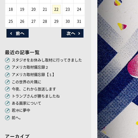
18
19
20
21
22
23
24
25
26
27
28
29
30
31
スタジオをお休みし取材に行ってきました
アメリカ取材備忘録２
アメリカ取材備忘録【１】
この世界の片隅に
今夜、これから放送します
トランプさんが勝ちましたね
ある画家について
若冲に夢中
前へ。