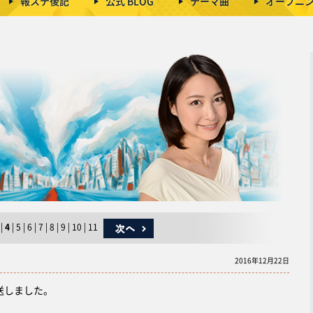
報ステ後記
公式 BLOG
テーマ曲
オープニ
|
4
|
5
|
6
|
7
|
8
|
9
|
10
|
11
2016年12月22日
送しました。