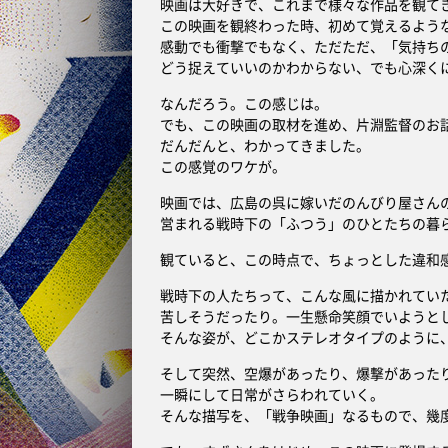
映画は大好きで、これまで様々な作品を観て
この映画を観終わった時、初めて覚えるよう
感動でも衝撃でもなく、ただただ、「気持ち
どう捉えていいのかわからない、でも心深く
なんだろう。この感じは。
でも、この映画の取材を進め、片淵監督のお
だんだんと、わかってきました。
この感覚のワケが。
映画では、広島の呉に嫁いだのんびり屋さん
営まれる戦時下の「ふつう」のひとたちの暮
観ていると、この時点で、ちょっとした違和
戦時下の人たちって、こんな風に描かれてい
苦しそうだったり。一生懸命笑顔でいようと
そんな姿が、どこかステレオタイプのように
そして突然、空爆があったり、爆撃があった
一瞬にして日常がさらわれていく。
そんな描写を、「戦争映画」なるもので、幾