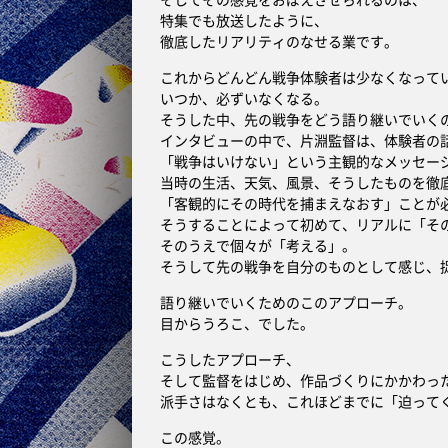
そしてその感覚をおぼえさせられるのは、
特集でも放送したように、
徹底したリアリティのなせる業です。
これからどんどん戦争体験者は少なくなって
いつか、必ずいなくなる。
そうした中、先の戦争をどう語り継いでいく
インタビューの中で、片淵監督は、体験者の
「戦争はいけない」という主観的なメッセー
当時の生活、天気、風景、そうしたものを徹
「客観的にその時代を捕まえなおす」ことが
そうすることによって初めて、リアルに「そ
そのうえで個々が「考える」。
そうして先の戦争を自分のものとして感じ、
語り継いでいくためのこのアプローチ。
目からうろこ、でした。
こうしたアプローチ、
そして監督をはじめ、作品づくりにかかわっ
派手さはなくとも、これほどまでに「迫って
この感覚。