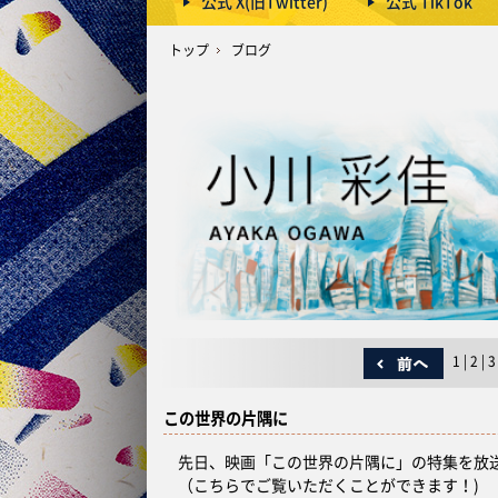
公式 X(旧Twitter)
公式 TikTok
トップ
ブログ
1
|
2
|
3
この世界の片隅に
先日、映画「この世界の片隅に」の特集を放
（
こちら
でご覧いただくことができます！)