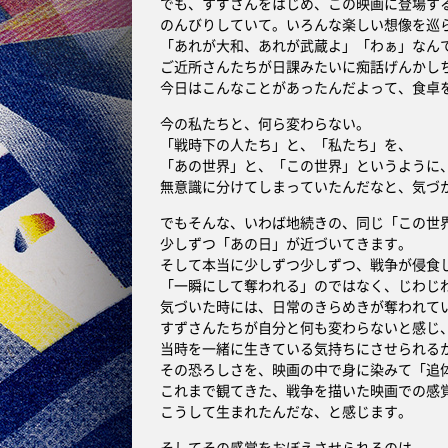
でも、すずさんをはじめ、この映画に登場す
のんびりしていて。いろんな楽しい想像を巡
「あれが大和、あれが武蔵よ」「わぁ」なん
ご近所さんたちが日課みたいに痴話げんかし
今日はこんなことがあったんだよって、食卓
今の私たちと、何ら変わらない。
「戦時下の人たち」と、「私たち」を、
「あの世界」と、「この世界」というように
無意識に分けてしまっていたんだなと、気づ
でもそんな、いわば地続きの、同じ「この世
少しずつ「あの日」が近づいてきます。
そして本当に少しずつ少しずつ、戦争が侵食
「一瞬にして奪われる」のではなく、じわじ
気づいた時には、日常のきらめきが奪われて
すずさんたちが自分と何も変わらないと感じ
当時を一緒に生きている気持ちにさせられる
その恐ろしさを、映画の中で身に染みて「追
これまで観てきた、戦争を描いた映画での感
こうして生まれたんだな、と感じます。