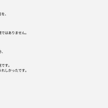
日を、
題ではありません。
。
分、
送です。
うれしかったです。