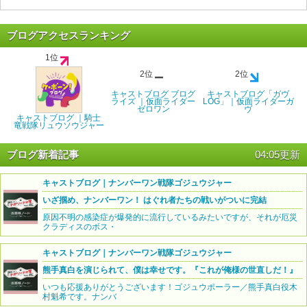
ブログアクセスランキング
1位
2位
2位
キャストブログ ブログ
キャストブログ「ガヴ
ライズ ｜仮面ライダー
LOG」｜仮面ライダーガ
ゼロワン
ヴ
キャストブログ ｜騎士
竜戦隊リュウソウジャー
ブログ新着記事
04:05更新
キャストブログ｜ナンバーワン戦隊ゴジュウジャー
いざ掴め、ナンバーワン！ はぐれ者たちの戦いがついに完結
原因不明の感染症が爆発的に流行しているみたいですが、それが厄災
クラディスのボス・
キャストブログ｜ナンバーワン戦隊ゴジュウジャー
熊手真白を演じられて、僕は幸せです。『これが俺様の世直しだ！』
いつも応援ありがとうございます！ゴジュウポーラー／熊手真白役木
村魁希です。ナンバ