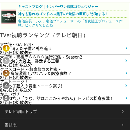
キャストブログ｜ナンバーワン戦隊ゴジュウジャー
神をも恐れぬゴッドネス熊手の“覚悟の世直し”が始まる！
竜儀店長…いえ、竜儀プロデューサーの「百夜陸王プロデュース作
戦」ビックリでしたね
TVer視聴ランキング（テレビ朝日）
大空港～GATE24～
第3話 消えた子供と兎を追え！
1
8月6日(木)放送分
大追跡～警視庁ＳＳＢＣ強行犯係～ Season2
Episode3 大炎上…暴走する正義
2
8月5日(水)放送分
クロスロード ～救命救急の約束～
＃5 病院激震！パワハラ＆医療事故!?
3
8月4日(火)放送分
アメトーーク！
売れっ子芸人の貴重トーーク祭り!!
4
8月6日(木)放送分
かまいガチ
オモロ怖い「でな、話はここからやねん」トラビス松倉参戦！
5
8月5日(水)放送分
テレビ朝日トップ
番組表