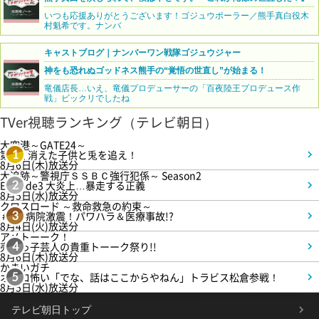
いつも応援ありがとうございます！ゴジュウポーラー／熊手真白役木
村魁希です。ナンバ
キャストブログ｜ナンバーワン戦隊ゴジュウジャー
神をも恐れぬゴッドネス熊手の“覚悟の世直し”が始まる！
竜儀店長…いえ、竜儀プロデューサーの「百夜陸王プロデュース作
戦」ビックリでしたね
TVer視聴ランキング（テレビ朝日）
大空港～GATE24～
第3話 消えた子供と兎を追え！
1
8月6日(木)放送分
大追跡～警視庁ＳＳＢＣ強行犯係～ Season2
Episode3 大炎上…暴走する正義
2
8月5日(水)放送分
クロスロード ～救命救急の約束～
＃5 病院激震！パワハラ＆医療事故!?
3
8月4日(火)放送分
アメトーーク！
売れっ子芸人の貴重トーーク祭り!!
4
8月6日(木)放送分
かまいガチ
オモロ怖い「でな、話はここからやねん」トラビス松倉参戦！
5
8月5日(水)放送分
テレビ朝日トップ