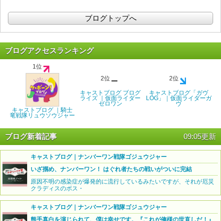
ブログトップへ
ブログアクセスランキング
1位
2位
2位
キャストブログ ブログ
キャストブログ「ガヴ
ライズ ｜仮面ライダー
LOG」｜仮面ライダーガ
ゼロワン
ヴ
キャストブログ ｜騎士
竜戦隊リュウソウジャー
ブログ新着記事
09:05更新
キャストブログ｜ナンバーワン戦隊ゴジュウジャー
いざ掴め、ナンバーワン！ はぐれ者たちの戦いがついに完結
原因不明の感染症が爆発的に流行しているみたいですが、それが厄災
クラディスのボス・
キャストブログ｜ナンバーワン戦隊ゴジュウジャー
熊手真白を演じられて、僕は幸せです。『これが俺様の世直しだ！』