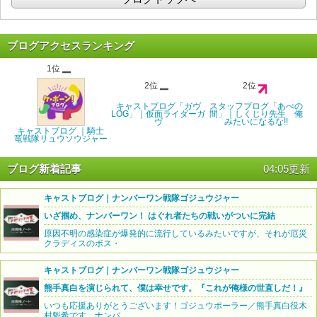
ブログアクセスランキング
1位
2位
2位
キャストブログ「ガヴ
スタッフブログ「あべの
LOG」｜仮面ライダーガ
間」｜しくじり先生 俺
ヴ
みたいになるな!!
キャストブログ ｜騎士
竜戦隊リュウソウジャー
ブログ新着記事
04:05更新
キャストブログ｜ナンバーワン戦隊ゴジュウジャー
いざ掴め、ナンバーワン！ はぐれ者たちの戦いがついに完結
原因不明の感染症が爆発的に流行しているみたいですが、それが厄災
クラディスのボス・
キャストブログ｜ナンバーワン戦隊ゴジュウジャー
熊手真白を演じられて、僕は幸せです。『これが俺様の世直しだ！』
いつも応援ありがとうございます！ゴジュウポーラー／熊手真白役木
村魁希です。ナンバ