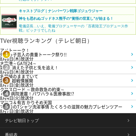
キャストブログ｜ナンバーワン戦隊ゴジュウジャー
神をも恐れぬゴッドネス熊手の“覚悟の世直し”が始まる！
竜儀店長…いえ、竜儀プロデューサーの「百夜陸王プロデュース作
戦」ビックリでしたね
TVer視聴ランキング（テレビ朝日）
アメトーーク！
売れっ子芸人の貴重トーーク祭り!!
1
8月6日(木)放送分
大空港～GATE24～
第3話 消えた子供と兎を追え！
2
8月6日(木)放送分
名探偵のままでいて
第4話 超戦慄展開
3
8月7日(金)放送分
クロスロード ～救命救急の約束～
＃5 病院激震！パワハラ＆医療事故!?
4
8月4日(火)放送分
マツコ＆有吉 かりそめ天国
マツコのTシャツ洗濯事情 たくろうの滋賀の魅力プレゼンツアー
5
8月7日(金)放送分
テレビ朝日トップ
番組表