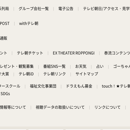
系列局
グループ会社一覧
電子公告
テレビ朝日/アクセス・見
POST
withテレ朝
通販
ント
テレ朝チケット
EX THEATER ROPPONGI
泰流コンテン
レゼント・観覧募集
番組SNS一覧
お天気
占い
ゴーちゃ
オ大賞
テレ朝iD
テレ朝リンク
サイトマップ
タースクール
福祉文化事業団
ドラえもん募金
touch！★テレ
SDGs
情報等について
視聴データの取扱いについて
リンクについて