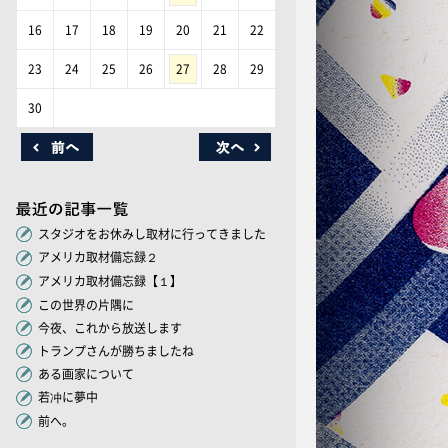
16
17
18
19
20
21
22
23
24
25
26
27
28
29
30
スタジオをお休みし取材に行ってきました
アメリカ取材備忘録２
アメリカ取材備忘録【１】
この世界の片隅に
今夜、これから放送します
トランプさんが勝ちましたね
ある画家について
若冲に夢中
前へ。