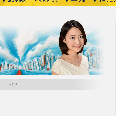
報ステ後記
公式 BLOG
テーマ曲
オープニ
トップ