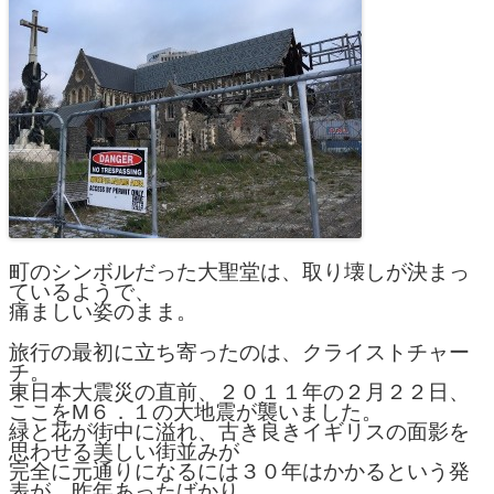
町のシンボルだった大聖堂は、取り壊しが決まっ
ているようで、
痛ましい姿のまま。
旅行の最初に立ち寄ったのは、クライストチャー
チ。
東日本大震災の直前、２０１１年の２月２２日、
ここをМ６．１の大地震が襲いました。
緑と花が街中に溢れ、古き良きイギリスの面影を
思わせる美しい街並みが
完全に元通りになるには３０年はかかるという発
表が、昨年あったばかり。