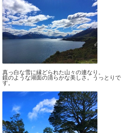
真っ白な雪に縁どられた山々の連なり。
鏡のような湖面の清らかな美しさ。うっとりで
す。