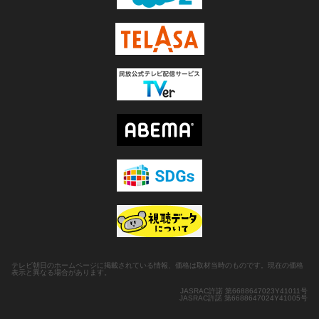
テレビ朝日のホームページに掲載されている情報、価格は取材当時のものです。現在の価格
表示と異なる場合があります。
JASRAC許諾 第6688647023Y41011号
JASRAC許諾 第6688647024Y41005号