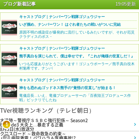
ブログ新着記事
19:05更新
キャストブログ｜ナンバーワン戦隊ゴジュウジャー
いざ掴め、ナンバーワン！ はぐれ者たちの戦いがついに完結
原因不明の感染症が爆発的に流行しているみたいですが、それが厄災
クラディスのボス・
キャストブログ｜ナンバーワン戦隊ゴジュウジャー
熊手真白を演じられて、僕は幸せです。『これが俺様の世直しだ！』
いつも応援ありがとうございます！ゴジュウポーラー／熊手真白役木
村魁希です。ナンバ
キャストブログ｜ナンバーワン戦隊ゴジュウジャー
神をも恐れぬゴッドネス熊手の“覚悟の世直し”が始まる！
竜儀店長…いえ、竜儀プロデューサーの「百夜陸王プロデュース作
戦」ビックリでしたね
TVer視聴ランキング（テレビ朝日）
大追跡～警視庁ＳＳＢＣ強行犯係～ Season2
Episode3 大炎上…暴走する正義
1
8月5日(水)放送分
クロスロード ～救命救急の約束～
＃5 病院激震！パワハラ＆医療事故!?
2