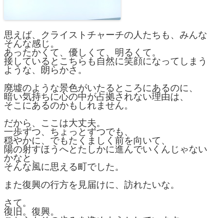
思えば、クライストチャーチの人たちも、みんな
そんな感じ。
あったかくて、優しくて、明るくて。
接しているとこちらも自然に笑顔になってしまう
ような、朗らかさ。
廃墟のような景色がいたるところにあるのに、
暗い気持ちに心の中が占拠されない理由は、
そこにあるのかもしれません。
だから、ここは大丈夫。
一歩ずつ、ちょっとずつでも、
穏やかに、でもたくましく前を向いて、
陽の射すほうへとたしかに進んでいくんじゃない
かなと、
そんな風に思える町でした。
また復興の行方を見届けに、訪れたいな。
さて。
復旧。復興。