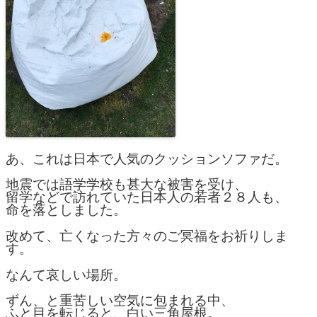
あ、これは日本で人気のクッションソファだ。
地震では語学学校も甚大な被害を受け、
留学などで訪れていた日本人の若者２８人も、
命を落としました。
改めて、亡くなった方々のご冥福をお祈りしま
す。
なんて哀しい場所。
ずん、と重苦しい空気に包まれる中、
ふと目を転じると、白い三角屋根。