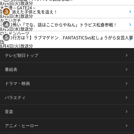
8月4日(火)放送分
大空港～GATE24～
第3話 消えた子供と兎を追え！
3
8月6日(木)放送分
かまいガチ
オモロ怖い「でな、話はここからやねん」トラビス松倉参戦！
4
8月5日(水)放送分
ロンドンハーツ
【恋の行方は？】ラブマゲドン…FANTASTICSvs紅しょうがら女芸人軍
5
団
8月4日(火)放送分
テレビ朝日トップ
番組表
ドラマ・映画
バラエティ
音楽
アニメ・ヒーロー