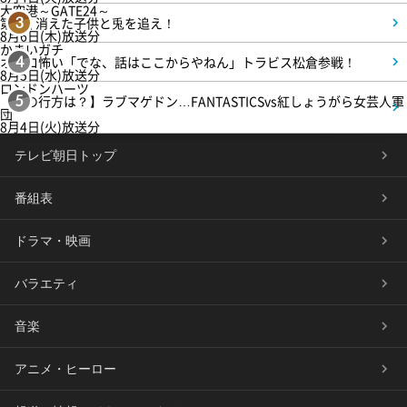
大空港～GATE24～
第3話 消えた子供と兎を追え！
3
8月6日(木)放送分
かまいガチ
オモロ怖い「でな、話はここからやねん」トラビス松倉参戦！
4
8月5日(水)放送分
ロンドンハーツ
【恋の行方は？】ラブマゲドン…FANTASTICSvs紅しょうがら女芸人軍
5
団
8月4日(火)放送分
テレビ朝日トップ
番組表
ドラマ・映画
バラエティ
音楽
アニメ・ヒーロー