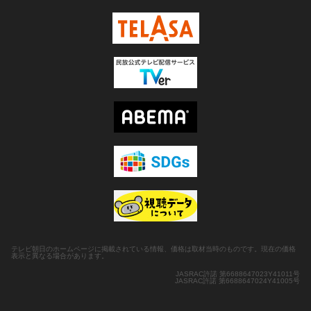
テレビ朝日のホームページに掲載されている情報、価格は取材当時のものです。現在の価格
表示と異なる場合があります。
JASRAC許諾 第6688647023Y41011号
JASRAC許諾 第6688647024Y41005号