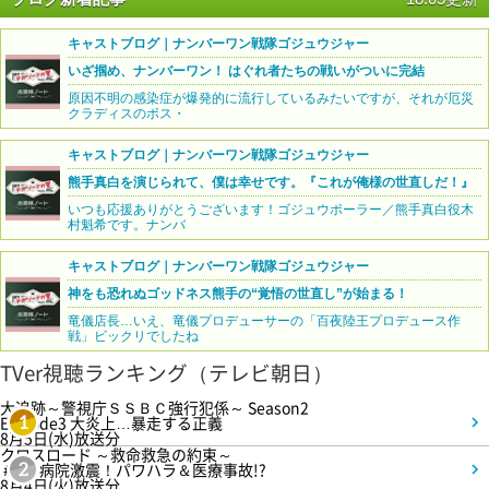
キャストブログ｜ナンバーワン戦隊ゴジュウジャー
いざ掴め、ナンバーワン！ はぐれ者たちの戦いがついに完結
原因不明の感染症が爆発的に流行しているみたいですが、それが厄災
クラディスのボス・
キャストブログ｜ナンバーワン戦隊ゴジュウジャー
熊手真白を演じられて、僕は幸せです。『これが俺様の世直しだ！』
いつも応援ありがとうございます！ゴジュウポーラー／熊手真白役木
村魁希です。ナンバ
キャストブログ｜ナンバーワン戦隊ゴジュウジャー
神をも恐れぬゴッドネス熊手の“覚悟の世直し”が始まる！
竜儀店長…いえ、竜儀プロデューサーの「百夜陸王プロデュース作
戦」ビックリでしたね
TVer視聴ランキング（テレビ朝日）
大追跡～警視庁ＳＳＢＣ強行犯係～ Season2
Episode3 大炎上…暴走する正義
1
8月5日(水)放送分
クロスロード ～救命救急の約束～
＃5 病院激震！パワハラ＆医療事故!?
2
8月4日(火)放送分