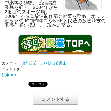
中継等を経験。番組編成
業務を経て、2004年から
2度目のスポーツ局。
2009年から民放連制作部会幹事を務め、オリン
ピックのJC制作体制やNHKと民放の放送競技の
調整作業に携わり、現在に至る。
カテゴリー:
出前授業・テレ朝出前講座
コメント(0)
記事URL
コメントする