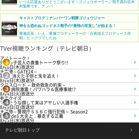
いつも応援ありがとうございます！ゴジュウポーラー／熊手真白役木
村魁希です。ナンバ
キャストブログ｜ナンバーワン戦隊ゴジュウジャー
神をも恐れぬゴッドネス熊手の“覚悟の世直し”が始まる！
竜儀店長…いえ、竜儀プロデューサーの「百夜陸王プロデュース作
戦」ビックリでしたね
TVer視聴ランキング（テレビ朝日）
アメトーーク！
売れっ子芸人の貴重トーーク祭り!!
1
8月6日(木)放送分
大空港～GATE24～
第3話 消えた子供と兎を追え！
2
8月6日(木)放送分
クロスロード ～救命救急の約束～
＃5 病院激震！パワハラ＆医療事故!?
3
8月4日(火)放送分
有吉クイズ
できそうな顔して実はアヤしい人選手権
4
8月9日(日)放送分
大追跡～警視庁ＳＳＢＣ強行犯係～ Season2
Episode3 大炎上…暴走する正義
5
8月5日(水)放送分
テレビ朝日トップ