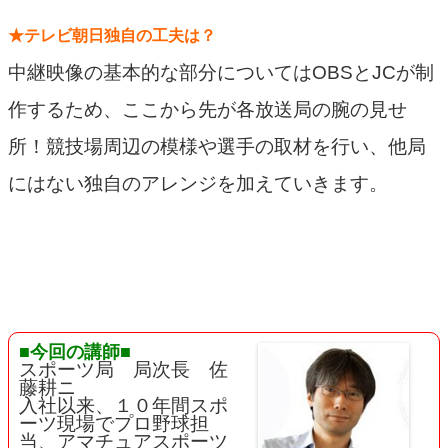
★テレビ朝日独自の工夫は？
中継映像の基本的な部分についてはOBSとJCが制
作するため、ここから先が各放送局の腕の見せ
所！競技場周辺の模様や選手の取材を行い、他局
にはない独自のアレンジを加えていきます。
■今回の講師■
スポーツ局 局次長 佐
藤耕ニ
入社以来、１０年間スポ
ーツ現場でプロ野球担
当、アマチュアスポーツ