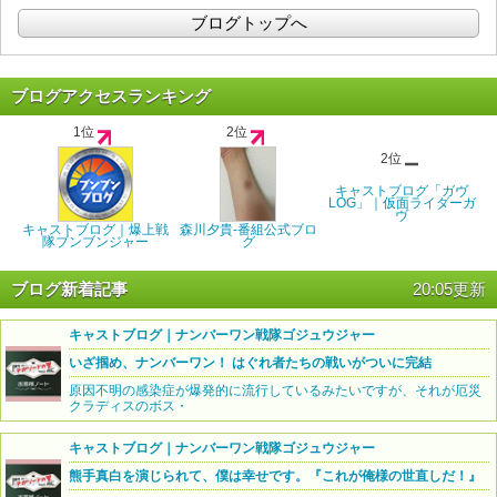
ブログトップへ
ブログアクセスランキング
1位
2位
2位
キャストブログ「ガヴ
LOG」｜仮面ライダーガ
ヴ
キャストブログ｜爆上戦
森川夕貴-番組公式ブロ
隊ブンブンジャー
グ
ブログ新着記事
20:05更新
キャストブログ｜ナンバーワン戦隊ゴジュウジャー
いざ掴め、ナンバーワン！ はぐれ者たちの戦いがついに完結
原因不明の感染症が爆発的に流行しているみたいですが、それが厄災
クラディスのボス・
キャストブログ｜ナンバーワン戦隊ゴジュウジャー
熊手真白を演じられて、僕は幸せです。『これが俺様の世直しだ！』