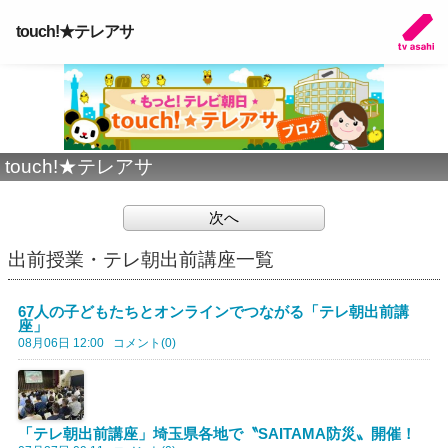
touch!★テレアサ
touch!★テレアサ
次へ
出前授業・テレ朝出前講座一覧
67人の子どもたちとオンラインでつながる「テレ朝出前講
座」
08月06日 12:00
コメント(0)
「テレ朝出前講座」埼玉県各地で〝SAITAMA防災〟開催！