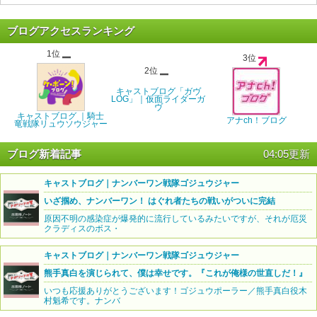
ブログアクセスランキング
1位
3位
2位
キャストブログ「ガヴ
LOG」｜仮面ライダーガ
ヴ
キャストブログ ｜騎士
アナch！ブログ
竜戦隊リュウソウジャー
ブログ新着記事
04:05更新
キャストブログ｜ナンバーワン戦隊ゴジュウジャー
いざ掴め、ナンバーワン！ はぐれ者たちの戦いがついに完結
原因不明の感染症が爆発的に流行しているみたいですが、それが厄災
クラディスのボス・
キャストブログ｜ナンバーワン戦隊ゴジュウジャー
熊手真白を演じられて、僕は幸せです。『これが俺様の世直しだ！』
いつも応援ありがとうございます！ゴジュウポーラー／熊手真白役木
村魁希です。ナンバ