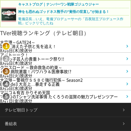
キャストブログ｜ナンバーワン戦隊ゴジュウジャー
神をも恐れぬゴッドネス熊手の“覚悟の世直し”が始まる！
竜儀店長…いえ、竜儀プロデューサーの「百夜陸王プロデュース作
戦」ビックリでしたね
TVer視聴ランキング（テレビ朝日）
大空港～GATE24～
第3話 消えた子供と兎を追え！
1
8月6日(木)放送分
アメトーーク！
売れっ子芸人の貴重トーーク祭り!!
2
8月6日(木)放送分
クロスロード ～救命救急の約束～
＃5 病院激震！パワハラ＆医療事故!?
3
8月4日(火)放送分
大追跡～警視庁ＳＳＢＣ強行犯係～ Season2
Episode3 大炎上…暴走する正義
4
8月5日(水)放送分
マツコ＆有吉 かりそめ天国
マツコのTシャツ洗濯事情 たくろうの滋賀の魅力プレゼンツアー
5
8月7日(金)放送分
テレビ朝日トップ
番組表