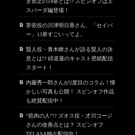
き禁止の14章とは!? スピンオフはエ
スパーダ編登場！
芽依役の川津明日香さん、「セイバ
ー」13章すごいってよ。
賢人役・青木瞭さんが語る賢人の決
意とは!? 緋道蓮のキャスト壁紙配信
スタート！
内藤秀一郎さんが2度目のコラム！懐
かしい写真も公開！ スピンオフ作品
も絶賛配信中！
“筋肉の人”!? ズオス役・才川コージ
さんの改善点とは？ スピンオフ
TELASA独占配信中！