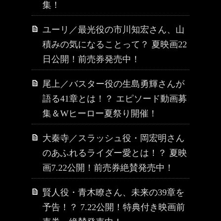
集！
ユーリ／最光役の市川知宏さん、山
積みの気になることって？ 夏映画22
日公開！前売券発売中！
尾上／バスター役の生島勇輝さんが
語る41章とは！？ エピソード動画募
集＆Wヒーロー夏祭り開催！
大秦寺／スラッシュ役・岡宏明さん
のあふれるライダー愛とは！？ 夏映
画7.22公開！前売券絶賛発売中！
賢人役・青木瞭さん、未来の39章を
予告！？ 7.22公開！特典付き映画前