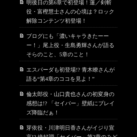
明後日の第6章で初登場！蓮／剣斬
役・富樫慧士さんの心境は？ロック
解除コンテンツ初登場！
ブログにも「濃いキャラきたーー
ー！」尾上役・生島勇輝さんが語る
そらのこと、5章のこと！
エスパーダも初登場!? 青木瞭さんが
語る“第4章のココを見よ！”
倫太郎役・山口貴也さんの初変身の
感想は!? 「セイバー」壁紙にブレイ
ズ降臨だぁ！
芽依役・川津明日香さんがイジり宣