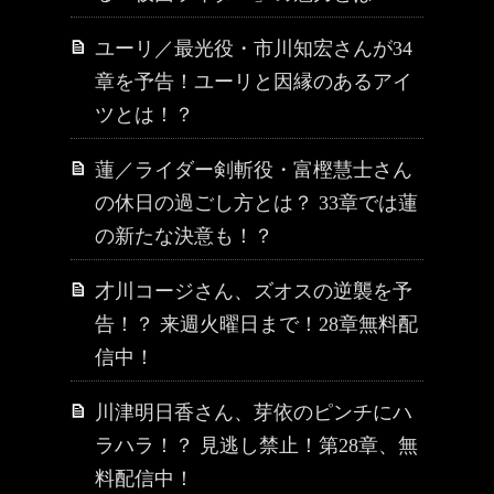
ユーリ／最光役・市川知宏さんが34
章を予告！ユーリと因縁のあるアイ
ツとは！？
蓮／ライダー剣斬役・富樫慧士さん
の休日の過ごし方とは？ 33章では蓮
の新たな決意も！？
才川コージさん、ズオスの逆襲を予
告！？ 来週火曜日まで！28章無料配
信中！
川津明日香さん、芽依のピンチにハ
ラハラ！？ 見逃し禁止！第28章、無
料配信中！