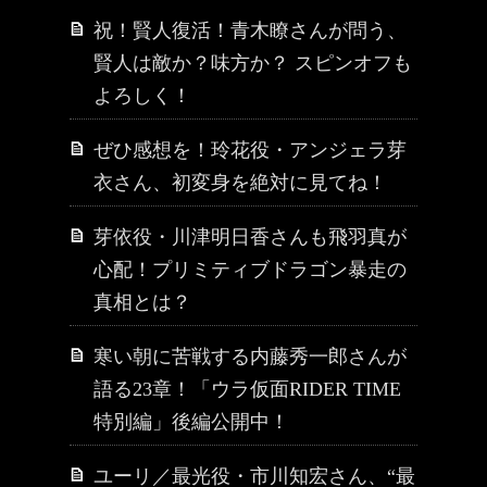
祝！賢人復活！青木瞭さんが問う、
賢人は敵か？味方か？ スピンオフも
よろしく！
ぜひ感想を！玲花役・アンジェラ芽
衣さん、初変身を絶対に見てね！
芽依役・川津明日香さんも飛羽真が
心配！プリミティブドラゴン暴走の
真相とは？
寒い朝に苦戦する内藤秀一郎さんが
語る23章！「ウラ仮面RIDER TIME
特別編」後編公開中！
ユーリ／最光役・市川知宏さん、“最