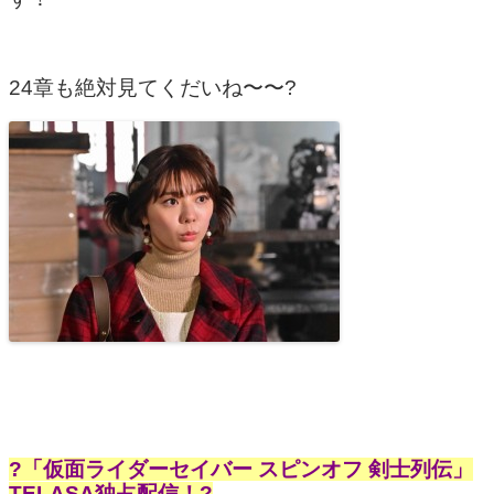
24章も絶対見てくだいね〜〜?
?「仮面ライダーセイバー スピンオフ 剣士列伝」
TELASA独占配信！?