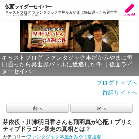
仮面ライダーセイバー
キャストブログ ファンタジック本屋かみやまに毎日通ったら異世界
バトルに遭遇した件
キャストブログ ファンタジック本屋かみやまに毎
日通ったら異世界バトルに遭遇した件 ｜仮面ライ
ダーセイバー
ブログトップへ
番組サイトへ
前へ
次へ
芽依役・川津明日香さんも飛羽真が心配！プリミ
ティブドラゴン暴走の真相とは？
カテゴリー:
ファンタジック本屋かみやま常連客