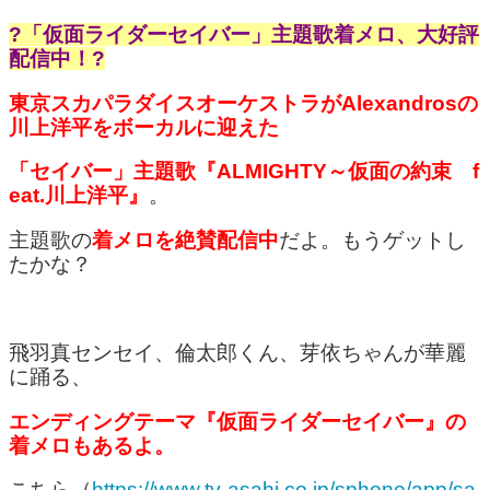
?「仮面ライダーセイバー」主題歌着メロ、大好評
配信中！?
東京スカパラダイスオーケストラがAlexandrosの
川上洋平をボーカルに迎えた
「セイバー」主題歌『ALMIGHTY～仮面の約束 f
eat.川上洋平』
。
主題歌の
着メロを絶賛配信中
だよ。もうゲットし
たかな？
飛羽真センセイ、倫太郎くん、芽依ちゃんが華麗
に踊る、
エンディングテーマ『仮面ライダーセイバー』の
着メロもあるよ。
こちら（
https://www.tv-asahi.co.jp/sphone/app/sa