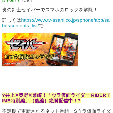
炎の剣士セイバーでスマホのロックを解除！
詳しくは
https://www.tv-asahi.co.jp/sphone/app/sa
ber/contents_list/
で！
?井上✕奥野✕兼崎！「ウラ仮面ライダー RIDER T
IME特別編」（後編）絶賛配信中！?
不定期で更新されるネット番組「Sウラ仮面ライダ