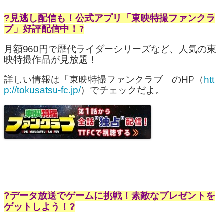
?見逃し配信も！公式アプリ「東映特撮ファンクラ
ブ」好評配信中！?
月額960円で歴代ライダーシリーズなど、人気の東
映特撮作品が見放題！
詳しい情報は「東映特撮ファンクラブ」のHP（
htt
p://tokusatsu-fc.jp/
）でチェックだよ。
?データ放送でゲームに挑戦！素敵なプレゼントを
ゲットしよう！?