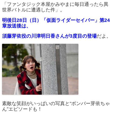
「ファンタジック本屋かみやまに毎日通ったら異
世界バトルに遭遇した件」。
明後日28日（日）「仮面ライダーセイバー」第24
章放送後は、
須藤芽依役の川津明日香さんが3度目の登場
だよ。
素敵な笑顔がいっぱいの写真と“ボンバー芽依ちゃ
ん”エピソードも！