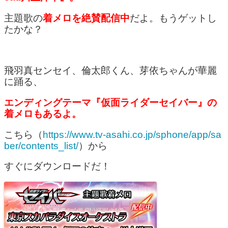
主題歌の
着メロを絶賛配信中
だよ。もうゲットし
たかな？
飛羽真センセイ、倫太郎くん、芽依ちゃんが華麗
に踊る、
エンディングテーマ『仮面ライダーセイバー』の
着メロもあるよ。
こちら（
https://www.tv-asahi.co.jp/sphone/app/sa
ber/contents_list/
）から
すぐにダウンロードだ！