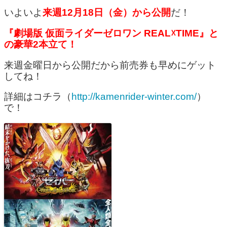
いよいよ
来週12月18日（金）から公開
だ！
『劇場版 仮面ライダーゼロワン REAL☓TIME』と
の豪華2本立て！
来週金曜日から公開だから前売券も早めにゲット
してね！
詳細はコチラ（
http://kamenrider-winter.com/
）
で！