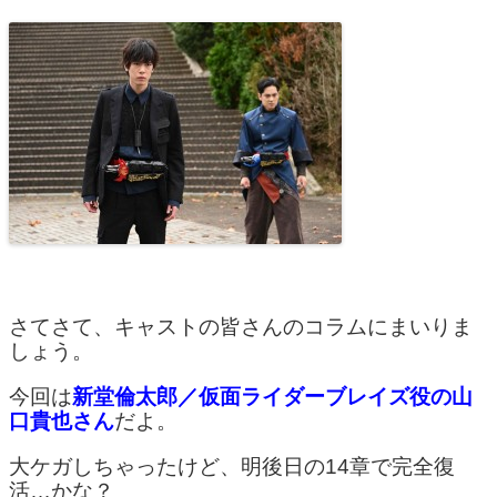
さてさて、キャストの皆さんのコラムにまいりま
しょう。
今回は
新堂倫太郎／仮面ライダーブレイズ役の山
口貴也さん
だよ。
大ケガしちゃったけど、明後日の14章で完全復
活…かな？