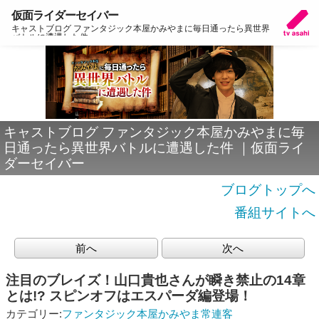
仮面ライダーセイバー
キャストブログ ファンタジック本屋かみやまに毎日通ったら異世界
バトルに遭遇した件
キャストブログ ファンタジック本屋かみやまに毎
日通ったら異世界バトルに遭遇した件 ｜仮面ライ
ダーセイバー
ブログトップへ
番組サイトへ
前へ
次へ
注目のブレイズ！山口貴也さんが瞬き禁止の14章
とは!? スピンオフはエスパーダ編登場！
カテゴリー:
ファンタジック本屋かみやま常連客