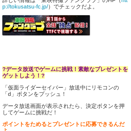
詳しい情報は「東映特撮ファンクラブ」のHP（
htt
p://tokusatsu-fc.jp/
）でチェックだよ。
?データ放送でゲームに挑戦！素敵なプレゼントを
ゲットしよう！?
「仮面ライダーセイバー」放送中にリモコンの
「d」ボタンをプッシュ！
データ放送画面が表示されたら、決定ボタンを押
してゲームに挑戦だ！
ポイントをためるとプレゼントに応募できるんだ
よ。