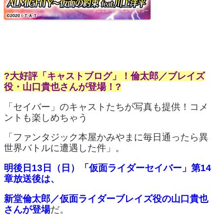
?大好評「キャストブログ」！倫太郎／ブレイズ
役・山口貴也さんが登場！?
「セイバー」のキャストたちが写真も提供！コメ
ントも楽しめちゃう
「ファンタジック本屋かみやまに毎日通ったら異
世界バトルに遭遇した件」。
明後日13日（日）「仮面ライダーセイバー」第14
章放送後は、
新堂倫太郎／仮面ライダーブレイズ役の山口貴也
さんが登場
だ。