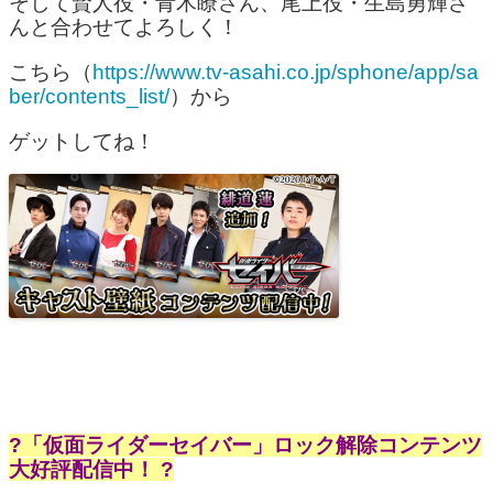
そして賢人役・青木瞭さん、尾上役・生島勇輝さ
んと合わせてよろしく！
こちら（
https://www.tv-asahi.co.jp/sphone/app/sa
ber/contents_list/
）から
ゲットしてね！
?「仮面ライダーセイバー」ロック解除コンテンツ
大好評配信中！ ?