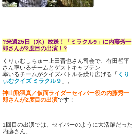
?来週25日（水）放送！「ミラクル9」に内藤秀一
郎さんが2度目の出演！?
くりぃむしちゅー上田晋也さん司会で、有田哲平
さん率いるチームとゲストキャプテン
率いるチームがクイズバトルを繰り広げる「
くり
ぃむクイズ
ミラクル９
」。
神山飛羽真／仮面ライダーセイバー役の内藤秀一
郎さんが2度目の出演
です！
1回目の出演では、セイバーのように大活躍だった
内藤さん。