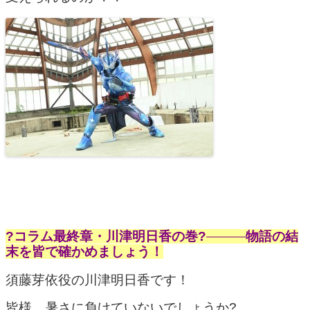
?コラム最終章・川津明日香の巻?
物語の結
末を皆で確かめましょう！
須藤芽依役の川津明日香です！
皆様、暑さに負けていないでしょうか?