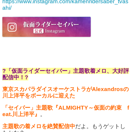
https://www.instagram.com/kamenridersaber_tvas
ahi/
?「仮面ライダーセイバー」主題歌着メロ、大好評
配信中！?
東京スカパラダイスオーケストラがAlexandrosの
川上洋平をボーカルに迎えた
「セイバー」主題歌『ALMIGHTY～仮面の約束 f
eat.川上洋平』
。
主題歌の着メロを絶賛配信中
だよ。もうゲットし