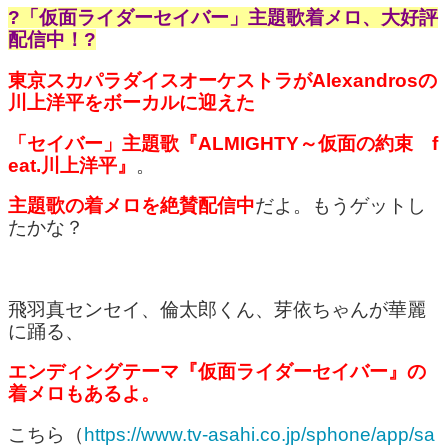
?「仮面ライダーセイバー」主題歌着メロ、大好評
配信中！?
東京スカパラダイスオーケストラがAlexandrosの
川上洋平をボーカルに迎えた
「セイバー」主題歌『ALMIGHTY～仮面の約束 f
eat.川上洋平』
。
主題歌の着メロを絶賛配信中
だよ。もうゲットし
たかな？
飛羽真センセイ、倫太郎くん、芽依ちゃんが華麗
に踊る、
エンディングテーマ『仮面ライダーセイバー』の
着メロもあるよ。
こちら（
https://www.tv-asahi.co.jp/sphone/app/sa