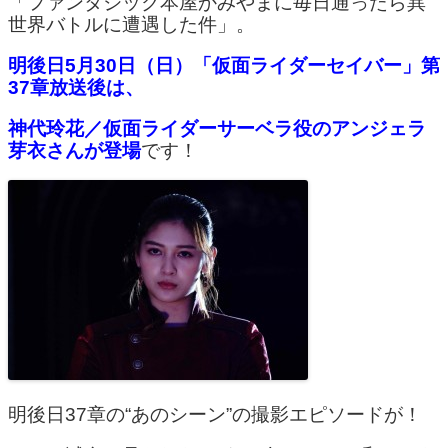
「ファンタジック本屋かみやまに毎日通ったら異
世界バトルに遭遇した件」。
明後日5月30日（日）「仮面ライダーセイバー」第
37章放送後は、
神代玲花／仮面ライダーサーベラ役のアンジェラ
芽衣さんが登場
です！
明後日37章の“あのシーン”の撮影エピソードが！