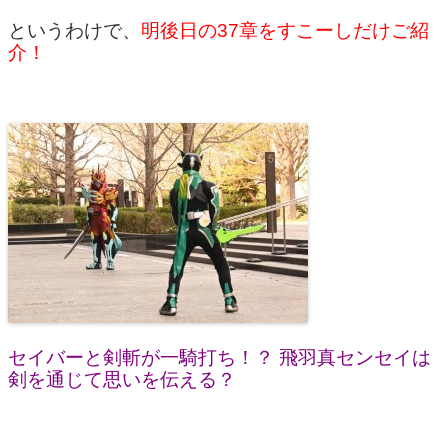
というわけで、
明後日の37章をすこーしだけご紹
介！
セイバーと剣斬が一騎打ち！？ 飛羽真センセイは
剣を通じて思いを伝える？