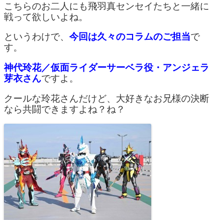
こちらのお二人にも飛羽真センセイたちと一緒に
戦って欲しいよね。
というわけで、
今回は久々のコラムのご担当
で
す。
神代玲花／仮面ライダーサーベラ役・アンジェラ
芽衣さん
ですよ。
クールな玲花さんだけど、大好きなお兄様の決断
なら共闘できますよね？ね？