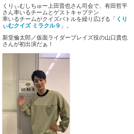
くりぃむしちゅー上田晋也さん司会で、有田哲平
さん率いるチームとゲストキャプテン
率いるチームがクイズバトルを繰り広げる「
くり
ぃむクイズ
ミラクル９
」。
新堂倫太郎／仮面ライダーブレイズ役の山口貴也
さんが初出演だぁ！