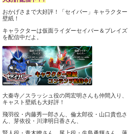
おかげさまで大好評！「セイバー」キャラクター
壁紙！
キャラクターは仮面ライダーセイバー＆ブレイズ
を配信中だよ。
大秦寺／スラッシュ役の岡宏明さんも仲間入り、
キャスト壁紙も大好評！
飛羽役・内藤秀一郎さん、倫太郎役・山口貴也さ
ん、芽依役・川津明日香さん、
賢人役・青木瞭さん、尾上役・生島勇輝さん、蓮