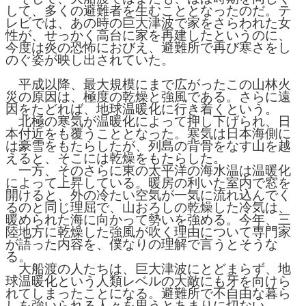
して、多くの避難者を生むこととなったのだ。テ
レビでは、あの時の巨大津波で家をさらわれた女
性が、せっかく高台に家を再建したというのに、
今度は炎の恐怖におびえ、避難所で再び寒さをし
のぐ姿が映し出されていた。
平成以降、最大規模にまで広がったこの山林火
災の原因は、極度の乾燥と強風である。さらに遠
因をたどれば、地球温暖化に行き着くという。
北極の寒気が温暖化によって押し下げられ、日
本付近をも覆うこととなった。寒気は日本海側に
は豪雪をもたらしたが、列島の背骨をなす山を越
えると、そこには乾燥をもたらした。
一方、そのさらに東の太平洋の海水温は温暖化
によって上昇している。暖房の利いた室内で窓を
開けると、外の冷たい空気が一気に流れ込んでく
るのと同じ理屈で、山おろしの乾燥した冷気は、
暖められた海に向かって勢いを強める。今年、三
陸地方に乾燥した強風が吹く理由について専門家
が語った内容を、僕なりの理解で言うとそうな
る。
大船渡の人たちは、巨大津波にとどまらず、地
球温暖化という人類レベルの大敵にも牙を向けら
れてしまったことになる。避難所で不自由な暮ら
しを強いられる人々を思うとあまりに切ない。