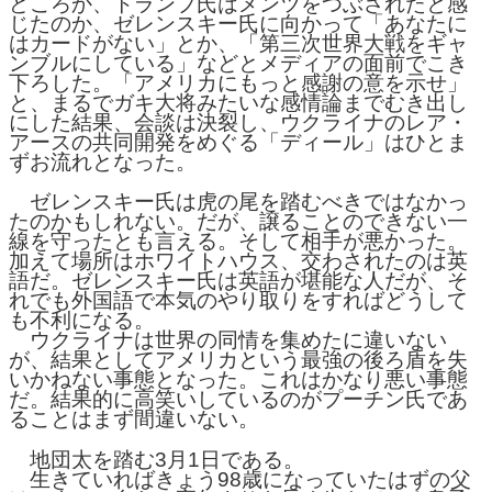
どころか、トランプ氏はメンツをつぶされたと感
じたのか、ゼレンスキー氏に向かって「あなたに
はカードがない」とか、「第三次世界大戦をギャ
ンブルにしている」などとメディアの面前でこき
下ろした。「アメリカにもっと感謝の意を示せ」
と、まるでガキ大将みたいな感情論までむき出し
にした結果、会談は決裂し、ウクライナのレア・
アースの共同開発をめぐる「ディール」はひとま
ずお流れとなった。
ゼレンスキー氏は虎の尾を踏むべきではなかっ
たのかもしれない。だが、譲ることのできない一
線を守ったとも言える。そして相手が悪かった。
加えて場所はホワイトハウス、交わされたのは英
語だ。ゼレンスキー氏は英語が堪能な人だが、そ
れでも外国語で本気のやり取りをすればどうして
も不利になる。
ウクライナは世界の同情を集めたに違いない
が、結果としてアメリカという最強の後ろ盾を失
いかねない事態となった。これはかなり悪い事態
だ。結果的に高笑いしているのがプーチン氏であ
ることはまず間違いない。
地団太を踏む3月1日である。
生きていればきょう98歳になっていたはずの父