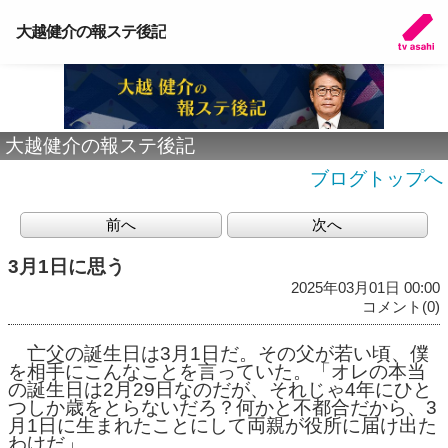
大越健介の報ステ後記
大越健介の報ステ後記
ブログトップへ
前へ
次へ
3月1日に思う
2025年03月01日 00:00
コメント(0)
亡父の誕生日は3月1日だ。その父が若い頃、僕
を相手にこんなことを言っていた。「オレの本当
の誕生日は2月29日なのだが、それじゃ4年にひと
つしか歳をとらないだろ？何かと不都合だから、3
月1日に生まれたことにして両親が役所に届け出た
わけだ」。