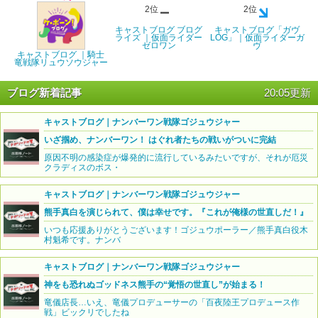
2位
2位
キャストブログ ブログ
キャストブログ「ガヴ
ライズ ｜仮面ライダー
LOG」｜仮面ライダーガ
ゼロワン
ヴ
キャストブログ ｜騎士
竜戦隊リュウソウジャー
ブログ新着記事
20:05更新
キャストブログ｜ナンバーワン戦隊ゴジュウジャー
いざ掴め、ナンバーワン！ はぐれ者たちの戦いがついに完結
原因不明の感染症が爆発的に流行しているみたいですが、それが厄災
クラディスのボス・
キャストブログ｜ナンバーワン戦隊ゴジュウジャー
熊手真白を演じられて、僕は幸せです。『これが俺様の世直しだ！』
いつも応援ありがとうございます！ゴジュウポーラー／熊手真白役木
村魁希です。ナンバ
キャストブログ｜ナンバーワン戦隊ゴジュウジャー
神をも恐れぬゴッドネス熊手の“覚悟の世直し”が始まる！
竜儀店長…いえ、竜儀プロデューサーの「百夜陸王プロデュース作
戦」ビックリでしたね