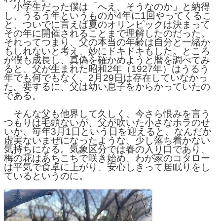
小学生だった僕は「へえ、そうなのか」と納得
し、うるう年というものが4年に1回やってくるこ
と、ついでに言えば夏のオリンピックは決まって
その年に開催されることまで理解したのだった。
それってつまり、父の本当の年齢は自分と一緒か
もしれないと考え、妙にドキドキもした。ところ
が僕も成長し、真偽を確かめようと暦を調べてみ
ると、父が生まれた昭和2年（1927年）はうるう
年でも何でもなく、2月29日は存在していなかっ
た。要するに、父は幼い息子をからかっていたの
である。
そんな父も他界して久しく、今さら恨みを言う
つもりは毛頭ないが、父が吹いた小さなホラのせ
いか、毎年3月1日という日を迎えると、なんだか
虚実ないまぜになったような、少し落ち着かない
気持ちになる。気象区分では春の入り口であり、
梅の花はあちこちで咲き始め、わが家のコタロー
は平気で食卓に上がり、安心しきって居眠りをし
ているというのに。