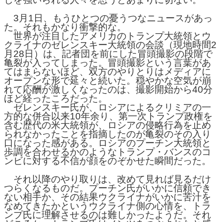
3月1日、もうひとつの憂うつなニュースがあっ
た。それもかなり衝撃的な。
世界が注目したアメリカのトランプ大統領とウ
クライナのゼレンスキー大統領の会談（現地時間2
月28日）は、記者団を前にした冒頭撮影の段階で
亀裂が入ってしまった。冒頭撮影という言葉があ
てはまらないほど、双方のやりとりはメディアに
オープンな形で延々と続いた。穏やかな空気が崩
れて応酬が激しくなったのは、撮影開始から40分
ほど経ったころだった。
ゼレンスキー氏が、ロシアによるクリミアの一
方的な併合以来10年余り、第一次トランプ政権を
含む歴代の米大統領が、ロシアの侵略行為を止め
られなかったことを指摘したのが亀裂のその入り
口になった感がある。ロシアのプーチン大統領と
歩調を合わせるかのようなトランプ・バンスのコ
ンビに対する不信が顔をのぞかせた瞬間だった。
それ以降のやり取りは、改めて見れば見るだけ
つらくなるものだ。プーチン氏がいかに信頼でき
ない相手か、その結果ウクライナがいかに苦汁を
なめてきたかというウクライナ側の心情を、トラ
ンプ氏に理解させるのは難しかったようだ。それ