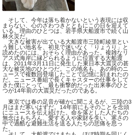
そして、今年は落ち着かないという表現には収
まらない、心のざわつきとともにこの日を迎えて
いる。理由のひとつは、岩手県大船渡市で続く山
林火災だ。
大きな被害が出ている大船渡市三陸町綾里とい
う難しい地名を、初見で迷いなく「りょうり」と
読めたのには、おそらく理由があった。複雑なリ
アス式海岸に縁どられるように位置する大船渡
は、2011年3月11日に発生した東日本大震災の甚
大な被災地のひとつだ。この地名も、あの時のニ
ュースで複数回登場したことで記憶に刻まれたの
だ。ニュース番組で長くキャスターの仕事をして
きた僕にとって、最も衝撃的だった出来事のひと
つが14年前の大震災だったのである。
東京では春の足音が確かに聞こえるが、三陸の3
月はまだ寒いはずだ。14年前にもそのことを念頭
にニュースを伝え続けた。命を落とした人たちの
無念はもちろん、愛する人や家財を失い、寒さの
中で過酷な避難生活を送る人たちの悲痛を思っ
た。
そして、大船渡ではまたも、ほぼ時期を同じく