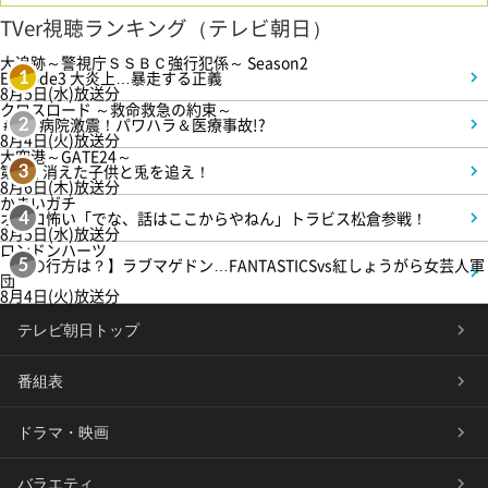
TVer視聴ランキング（テレビ朝日）
大追跡～警視庁ＳＳＢＣ強行犯係～ Season2
Episode3 大炎上…暴走する正義
1
8月5日(水)放送分
クロスロード ～救命救急の約束～
＃5 病院激震！パワハラ＆医療事故!?
2
8月4日(火)放送分
大空港～GATE24～
第3話 消えた子供と兎を追え！
3
8月6日(木)放送分
かまいガチ
オモロ怖い「でな、話はここからやねん」トラビス松倉参戦！
4
8月5日(水)放送分
ロンドンハーツ
【恋の行方は？】ラブマゲドン…FANTASTICSvs紅しょうがら女芸人軍
5
団
8月4日(火)放送分
テレビ朝日トップ
番組表
ドラマ・映画
バラエティ