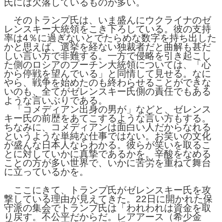
氏には欠落しているものが多い。
そのトランプ氏は、いま盛んにウクライナのゼ
レンスキー大統領をこき下ろしている。彼の支持
率は4％に過ぎないとでたらめな数字を持ち出した
かと思えば、選挙を経ない独裁者だと曲解も甚だ
しい言い方で非難する。一方で侵略を引き起こし
た側のロシアのプーチン大統領については、「心
から停戦を望んでいる」と同情して見せる。なに
やら、戦争を始めたのも終わらせることができな
いのも、全てがゼレンスキー氏側の責任でもある
ような言いぶりである。
「コメディアン出身の男が」などと、ゼレンス
キー氏の前歴をあてこするような言い方もする。
ちなみに、コメディアンは面白い人だからなれる
というような単純な仕事ではない。お笑いの文化
が盛んな日本人ならわかる。彼らが笑いを取るこ
とに対していかに真摯であるかを。辛酸をなめる
ことの方が多い世界で、いかに苦労を重ねて舞台
に立っているかを。
ここにきて、トランプ氏がゼレンスキー氏を攻
撃している理由が見えてきた。22日に開かれた保
守派の集会でトランプ氏は「われわれは資金を取
り戻す。不公平だからだ。レアアース（希少金