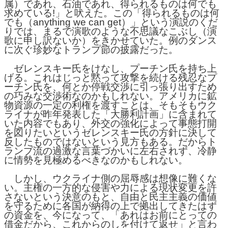
属）であれ、石油であれ、得られるものは何でも
求めている!」と吠えた。この「得られるものは何
でも（anything we can get）」という演説のくだ
りでは、まるで演歌のような不思議なこぶし（演
歌に申し訳ないか）をきかせていた。例のダンス
に次ぐ珍妙なトランプ節の披露だった。
ゼレンスキー氏をけなし、プーチン氏を持ち上
げる。これはじっと黙って攻撃を続ける残忍なプ
ーチン氏を、何とか停戦交渉に引っ張り出すため
の巧みな交渉術なのかもしれない。アメリカに鉱
物資源の一定の利権を渡すことは、そもそもウク
ライナが昨年発表した「大勝利計画」に含まれて
いた内容でもあり、外交の強化によって事態打開
を図りたいというゼレンスキー氏の方針に決して
反したものではないという見方もある。だからト
ランプ流の過激な言葉づかいに左右されず、冷静
に情勢を見極めるべきなのかもしれない。
しかし、ウクライナ側の屈辱感は想像に難くな
い。主権の一方的な侵害や力による現状変更を許
さないという決意のもと、自由と民主主義の価値
を守るために各国が納得の上で拠出してきたはず
の資金を、今になって、「あれはお前にとっての
借金だから、これからのしを付けて返せ」と言わ