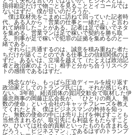
とって失礼な言い方ではないか。ビジネスとは、
損得勘定だけで物ごとを見ることとイコールでは
ないはずだ。僕が甘いのだろうか。
僕は取材先をこまめに訪ねて回っていた記者時
代、ある人から「営業の仕事と一緒だよ」と言わ
れて納得したことがある。記者は足で稼いでネタ
を集める。営業マンは足で稼いで契約を勝ち取
る。刑事が足で稼いで犯罪の証拠を集めるのと一
緒である。
それらに共通するのは、誠意を積み重ねた者た
ちだけが築くことのできる仕事上の信頼関係のは
ずだ。あるいは、立場を越えて（たとえば政治記
者と政治家のように）相手と分かち合うリスペク
トの感情であるはずだ。
残念ながら、もっぱら圧迫ディールを繰り返す
政治家としてのトランプ氏には、それが感じられ
ない。3年前、経済団体の賀詞交歓会で取材した伊
藤忠商事の岡藤正広会長が、「ひとりの商人、無
数の使命」という会社のキャッチフレーズを教え
てくれたとき、僕はビジネスマンの矜持を知っ
た。無数の使命の中には売り上げを伸ばすことも
当然含まれるが、取引先にも利益をもたらすこと
や、ひいては社会的貢献といったものも含まれる
だろう。「ビジネスマン」であるはずのトランプ