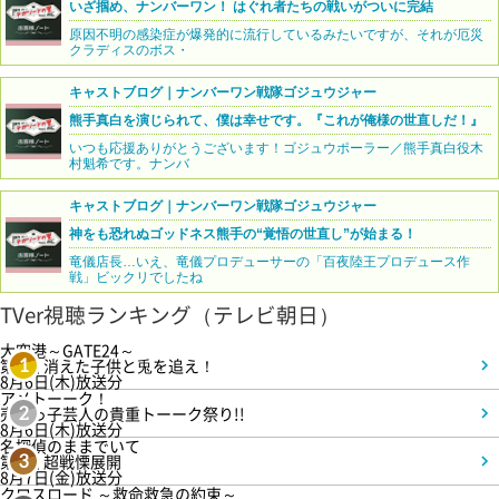
いざ掴め、ナンバーワン！ はぐれ者たちの戦いがついに完結
原因不明の感染症が爆発的に流行しているみたいですが、それが厄災
クラディスのボス・
キャストブログ｜ナンバーワン戦隊ゴジュウジャー
熊手真白を演じられて、僕は幸せです。『これが俺様の世直しだ！』
いつも応援ありがとうございます！ゴジュウポーラー／熊手真白役木
村魁希です。ナンバ
キャストブログ｜ナンバーワン戦隊ゴジュウジャー
神をも恐れぬゴッドネス熊手の“覚悟の世直し”が始まる！
竜儀店長…いえ、竜儀プロデューサーの「百夜陸王プロデュース作
戦」ビックリでしたね
TVer視聴ランキング（テレビ朝日）
大空港～GATE24～
第3話 消えた子供と兎を追え！
1
8月6日(木)放送分
アメトーーク！
売れっ子芸人の貴重トーーク祭り!!
2
8月6日(木)放送分
名探偵のままでいて
第4話 超戦慄展開
3
8月7日(金)放送分
クロスロード ～救命救急の約束～