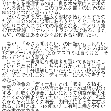
りに考えを整理するのは、良き水先案内人に求め
られる責任であり、このコラムを書くのはその鍛
錬のひとつだと思っている。
だからできるだけ幅広く題材を拾おうとするの
だが、自分の心に忠実にあろうとすると、今週も
やはりこの人についての考察となる。アメリカ第
47代大統領、ドナルド・トランプ氏である。また
もや、の感はあるが少々お付き合い願いたい。
妻が、「今さら聞けない、の部類かもしれない
けど」と、こんなことを言った。『トランプは1対
1のディールを好む』とかマスコミは言うけど、そ
れってどういう意味？」
はっと、一番身近な視聴者を置いてきぼりにし
ていたと反省した。こちらも分かったように使っ
ていたが、十分理解していたかどうか点検が必要
だ。そこで少しこの「ディール」について考えて
みたい、
この場合の「ディール」とは「取引」を指す。
実際、トランプ氏の発言の中にはこの単語が頻出
する。商取引の場合、互いにとって利益が最大化
されるのが何よりめでたいことではあるが、残念
ながらそれは多くの場合、力関係によって左右さ
れる。取引とは、力の強い方に有利に働きやすい
のが世の常である。