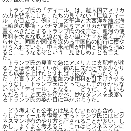
トランプ氏の「ディール」は、超大国アメリカ
の力を背景にした、たちの良くない「圧迫ディー
ル」が目立つ。例えば、太平洋と大西洋を結ぶ海
上輸送の要衝・パナマ運河をアメリカが支配下に
置くべきだとするトランプ氏の発言は、運河の使
用料を大きな収入源とする小国パナマを震え上が
らせた。同国が関係を深める中国船の航行に横や
りを入れている。中南米諸国が中国と関係を強め
ると、こうなるぞという「見せしめ」とも言え
た。
トランプ氏の発言で急にアメリカに支配権が移
ることは考えにくいが、彼の口先だけで多少なり
とも成果を上げたとすれば（彼が「ぼったくり
だ」と言うアメリカ船舶の使用料を引下げさせる
ような）、トランプ氏にとっては元手のかからな
い良い「ディール」となる。「どうだ、うまいも
んだろう」と笑みを浮かべ、妙なダンスを披露す
るトランプ氏の姿が目に浮かぶようだ。
どう考えても公平とは思えないものも含め、こ
うしたディールを得意とするトランプ氏にはビジ
ネスマン特有のやり方と評されることが多い。し
かし、よくよく考えると、これはビジネスマンに