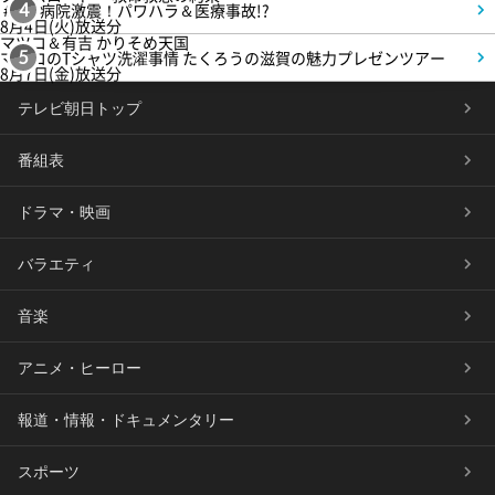
＃5 病院激震！パワハラ＆医療事故!?
4
8月4日(火)放送分
マツコ＆有吉 かりそめ天国
マツコのTシャツ洗濯事情 たくろうの滋賀の魅力プレゼンツアー
5
8月7日(金)放送分
テレビ朝日トップ
番組表
ドラマ・映画
バラエティ
音楽
アニメ・ヒーロー
報道・情報・ドキュメンタリー
スポーツ