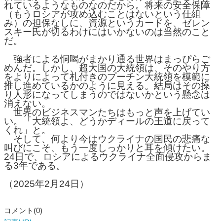
れているようなものなのだから。将来の安全保障
（もうロシアが攻め込むことはないという仕組
み）の担保なしに、資源というカードを、ゼレン
スキー氏が切るわけにはいかないのは当然のこと
だ。
強者による恫喝がまかり通る世界はまっぴらご
めんだ。しかし、超大国の大統領は、そのやり方
をよりによって札付きのプーチン大統領を模範に
推し進めているかのように見える。結局はその操
り人形になってしまうのではないかという懸念は
消えない。
世界のビジネスマンたちはもっと声を上げてい
い。「大統領よ、どうかディールの王道に戻って
くれ」と。
そして、何より今はウクライナの国民の悲痛な
叫びにこそ、もう一度しっかりと耳を傾けたい。
24日で、ロシアによるウクライナ全面侵攻からま
る3年である。
（2025年2月24日）
コメント(0)