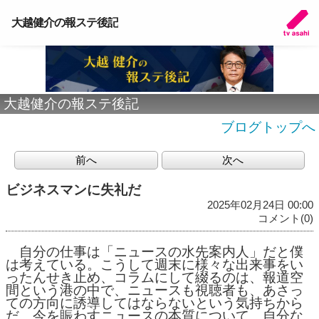
大越健介の報ステ後記
大越健介の報ステ後記
ブログトップへ
前へ
次へ
ビジネスマンに失礼だ
2025年02月24日 00:00
コメント(0)
自分の仕事は「ニュースの水先案内人」だと僕
は考えている。こうして週末に様々な出来事をい
ったんせき止め、コラムにして綴るのは、報道空
間という港の中で、ニュースも視聴者も、あさっ
ての方向に誘導してはならないという気持ちから
だ。今を賑わすニュースの本質について、自分な