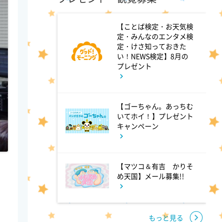
4:00
午後
【ことば検定・お天気検
定・みんなのエンタメ検
バチバチSTAR
定・けさ知っておきた
い！NEWS検定】8月の
プレゼント
4:30
午後
クレヨンしんちゃん 【スワン
【ゴーちゃん。あっちむ
ボート伝説だゾ】
いてホイ！】プレゼント
キャンペーン
5:00
午後
ドラえもん 【ウラメシズキ
【マツコ＆有吉 かりそ
ン】ほか
め天国】メール募集!!
5:30
午後
もっと見る