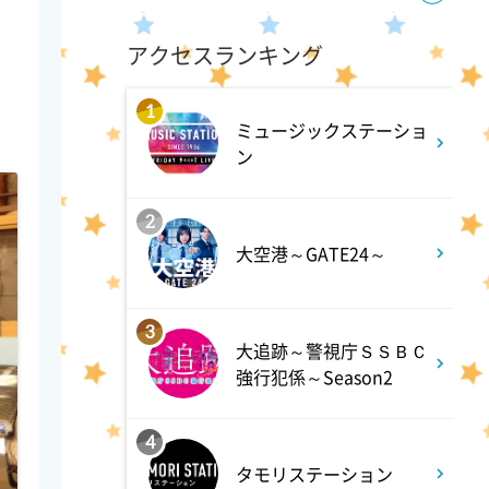
ANNスーパーJチャンネル
アクセスランキング
6:00
よる
1
ミュージックステーショ
人生の楽園 夏の1時間!ふるさ
ン
と大好きスペシャル
2
6:56
よる
大空港～GATE24～
サンド&芦田愛菜の博士ちゃ
ん 伊藤沙莉が初参戦!!目利き
3
三択バトルSP
大追跡～警視庁ＳＳＢＣ
強行犯係～Season2
8:00
よる
4
池上彰のニュースそうだったの
タモリステーション