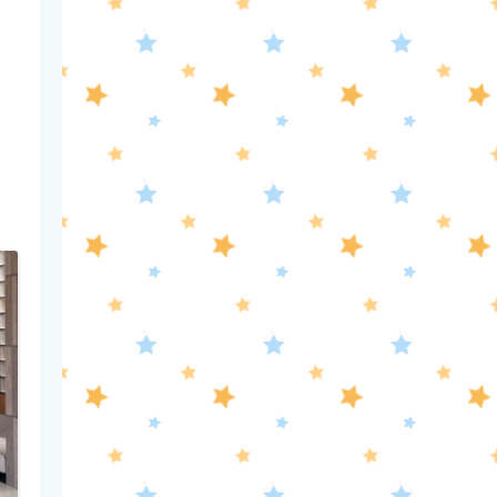
#7【イマニメーション】
0:30
深夜
テレ朝サマフェス音楽LIVEダイ
ジェスト
1:00
深夜
タイムトラベルダディ #2
ダイアン津田ドラマ初主演作
品 脚本:上田誠
1:30
深夜
ワールドプロレスリング