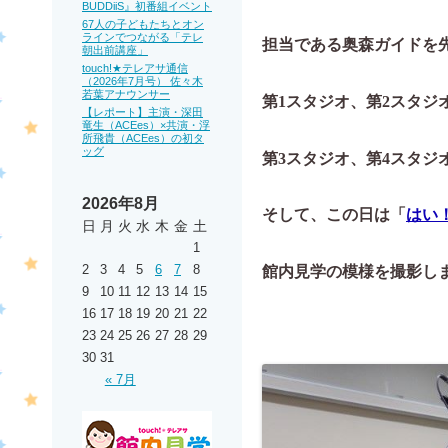
BUDDiiS』初番組イベント
67人の子どもたちとオン
ラインでつながる「テレ
担当である奥森ガイドを
朝出前講座」
touch!★テレアサ通信
（2026年7月号） 佐々木
若葉アナウンサー
第1スタジオ、第2スタジ
【レポート】主演・深田
竜生（ACEes）×共演・浮
所飛貴（ACEes）の初タ
ッグ
第3スタジオ、第4スタジ
2026年8月
そして、
この日は「
はい
日
月
火
水
木
金
土
1
2
3
4
5
6
7
8
館内見学の模様を撮影し
9
10
11
12
13
14
15
16
17
18
19
20
21
22
23
24
25
26
27
28
29
30
31
« 7月