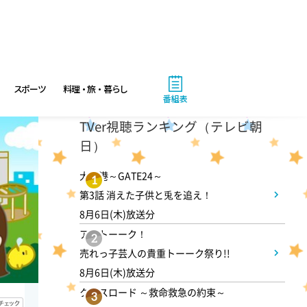
ANNニュース
6:00
あさ
スポーツ
料理・旅・暮らし
グッド!モーニング
番組表
TVer視聴ランキング（テレビ朝
8:00
あさ
日）
朝だ!生です旅サラダ 坂本昌
大空港～GATE24～
1
行が思い出の地・静岡県で極上
第3話 消えた子供と兎を追え！
旅&世界遺産特集!
8月6日(木)放送分
アメトーーク！
2
9:30
売れっ子芸人の貴重トーーク祭り!!
午前
8月6日(木)放送分
1泊家族 傑作選 100年前に
クロスロード ～救命救急の約束～
3
タイプスリップ!?昭和大正の暮