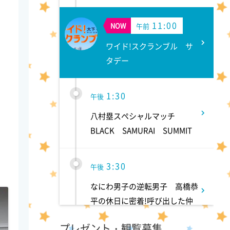
11:00
NOW
午前
ワイド!スクランブル サ
タデー
1:30
午後
八村塁スペシャルマッチ
BLACK SAMURAI SUMMIT
3:30
午後
なにわ男子の逆転男子 高橋恭
平の休日に密着!呼び出した仲
良しのある人とは!?
プレゼント・観覧募集