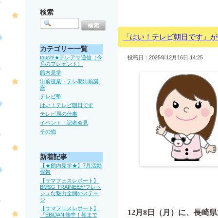
検索
「はい！テレビ朝日です」が
カテゴリー一覧
touch!★テレアサ通信（今
投稿日：2025年12月16日 14:25
月のプレゼント）
館内見学
出前授業・テレ朝出前講
座
テレビ塾
はい！テレビ朝日です
テレビ局の仕事
イベント・記者会見
その他
新着記事
【★館内見学★】7月活動
報告
【サマフェスレポート】
BMSG TRAINEEがフレッ
シュな魅力全開のステー
ジ
【サマフェスレポート】
12月8日（月）に、
長崎県
『EBiDAN 熱中！朝まで