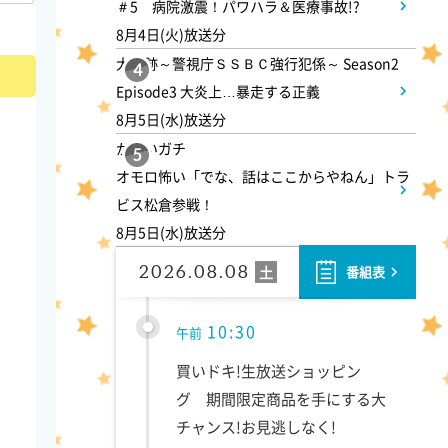
＃5 病院激震！パワハラ＆医療事故!?
らしをする衝撃家族
8月4日(火)放送分
大追跡～警視庁ＳＳＢＣ強行犯係～ Season2
4
9:55
午前
Episode3 大炎上…暴走する正義
8月5日(水)放送分
しあわせのたね。
かまいガチ
5
オモロ怖い「でな、話はここからやねん」トラ
10:00
午前
ビス松倉参戦！
8月5日(水)放送分
題名のない音楽会「背筋も凍
る!恐怖を感じる音楽会」
2026.08.08
土
番組表
10:30
午前
買いドキ!生放送ショッピン
グ 期間限定商品を手にする大
チャンス!お見逃しなく!