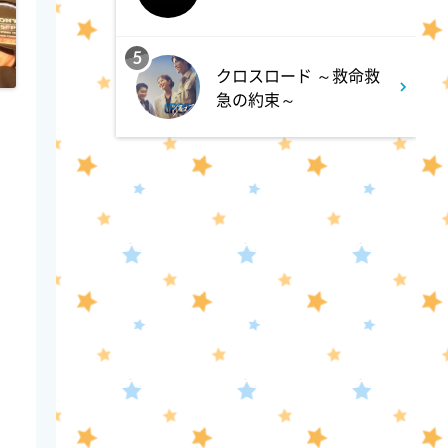
か!! 池上流映像ショーSP
5
8:54
クロスロード ～救命救
よる
急の約束～
タモリステーション 日本人と
石油 最前線 そもそも石油と
は何なのか!?徹底取材!
10:24
よる
サタデーステーション
10:52
よる
私の幸福時間