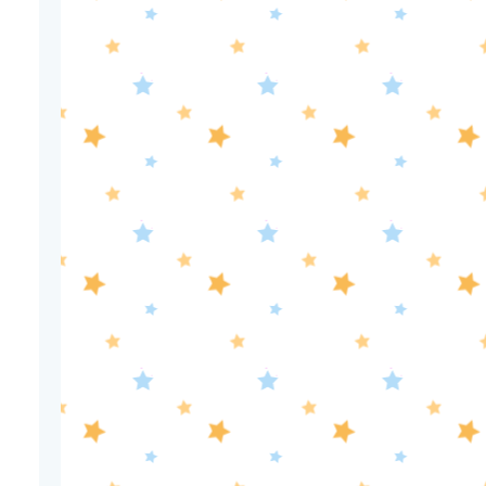
10:56
よる
港時間
11:00
よる
熱闘甲子園 涙は、強さにな
る。
11:30
よる
夏色の雲が恋と嵐をまきおこ
す #5
0:00
深夜
天幕のジャードゥーガル