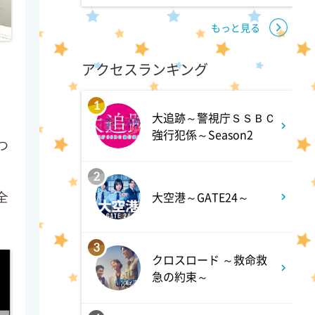
もっと見る
アクセスランキング
1
大追跡～警視庁ＳＳＢＣ
強行犯係～Season2
つ
2
大空港～GATE24～
全
3
クロスロード ～救命救
急の約束～