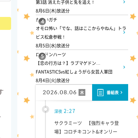
1:50
第3話 消えた子供と兎を追え！
深夜
8月6日(木)放送分
テレ朝サマフェスナビ
かまいガチ
4
オモロ怖い「でな、話はここからやねん」トラ
1:52
深夜
ビス松倉参戦！
8月5日(水)放送分
全力坂
ロンドンハーツ
5
【恋の行方は？】ラブマゲドン…
1:57
深夜
FANTASTICSvs紅しょうがら女芸人軍団
8月4日(火)放送分
FRUITS ZIPPERのNEW
KAWAIIってしてよ?
す
2026.08.06
木
番組表
2:27
深夜
人
サクラミーツ 【強烈キャラ登
場】コロチキコント&オンリー
ら