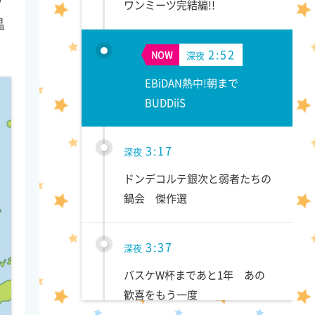
ワンミーツ完結編!!
温
2:52
NOW
深夜
EBiDAN熱中!朝まで
BUDDiiS
3:17
深夜
ドンデコルテ銀次と弱者たちの
鍋会 傑作選
3:37
深夜
バスケW杯まであと1年 あの
歓喜をもう一度