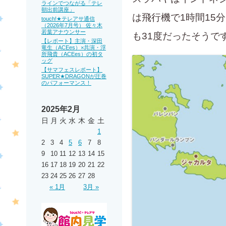
ラインでつながる「テレ
朝出前講座」
は飛行機で1時間15
touch!★テレアサ通信
（2026年7月号） 佐々木
若葉アナウンサー
も31度だったそうで
【レポート】主演・深田
竜生（ACEes）×共演・浮
所飛貴（ACEes）の初タ
ッグ
【サマフェスレポート】
SUPER★DRAGONが圧巻
のパフォーマンス！
2025年2月
日
月
火
水
木
金
土
1
2
3
4
5
6
7
8
9
10
11
12
13
14
15
16
17
18
19
20
21
22
23
24
25
26
27
28
« 1月
3月 »