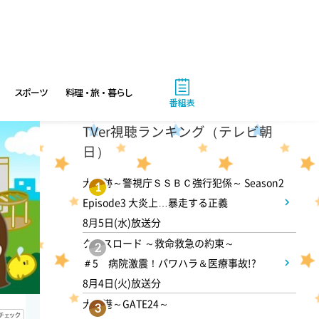
アメトーーク! CLUB配信で見
られる懐かし回&傑作回
0:45
深夜
スポーツ
料理・旅・暮らし
番組表
見取り図じゃん 【1人で見
TVer視聴ランキング（テレビ朝
て】小声の会…アノ人が退場で
日）
す
大追跡～警視庁ＳＳＢＣ強行犯係～ Season2
1
Episode3 大炎上…暴走する正義
1:15
深夜
8月5日(水)放送分
あざとくて何が悪いの? 令和
クロスロード ～救命救急の約束～
2
最新!男女の出会いの場「相席
＃5 病院激震！パワハラ＆医療事故!?
ラウンジ」に潜入調査!
8月4日(火)放送分
大空港～GATE24～
3