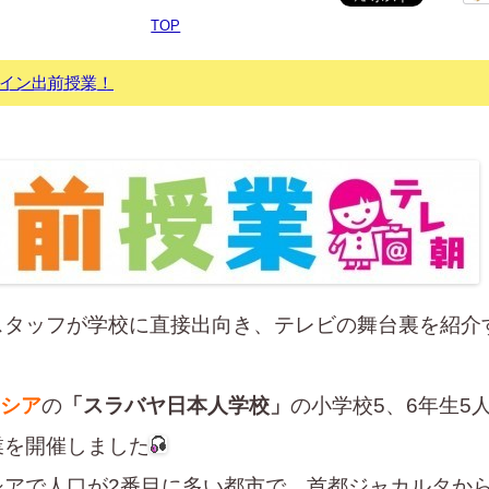
TOP
イン出前授業！
スタッフが学校に直接出向き、テレビの舞台裏を紹介
シア
の
「スラバヤ日本人学校」
の小学校5、6年生5
業を開催しました
シアで人口が2番目に多い都市で、首都ジャカルタか