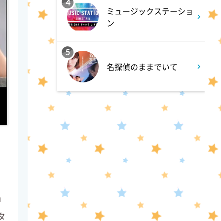
4
ミュージックステーショ
ン
5
名探偵のままでいて
」
タ