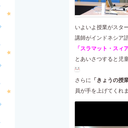
いよいよ授業がスタ
講師がインドネシア
「スラマット・スィア
とあいさつすると児
さらに
「きょうの授
員が手を上げてくれ