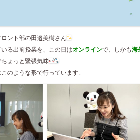
フロント部の田邉美樹さん
ている出前授業を、この日は
オンライン
で、しかも
海
でちょっと緊張気味
はこのような形で行っています。