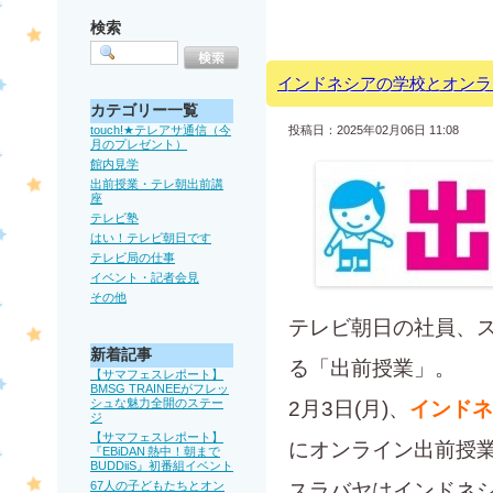
検索
インドネシアの学校とオンラ
カテゴリー一覧
touch!★テレアサ通信（今
投稿日：2025年02月06日 11:08
月のプレゼント）
館内見学
出前授業・テレ朝出前講
座
テレビ塾
はい！テレビ朝日です
テレビ局の仕事
イベント・記者会見
その他
テレビ朝日の社員、
新着記事
る「出前授業」。
【サマフェスレポート】
BMSG TRAINEEがフレッ
シュな魅力全開のステー
2月3日(月)、
インドネ
ジ
【サマフェスレポート】
にオンライン出前授
『EBiDAN 熱中！朝まで
BUDDiiS』初番組イベント
67人の子どもたちとオン
スラバヤはインドネ