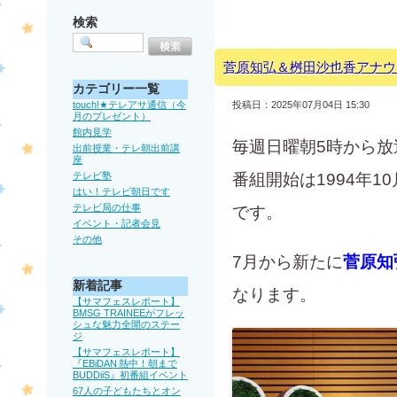
検索
菅原知弘＆桝田沙也香アナウ
カテゴリー一覧
touch!★テレアサ通信（今
投稿日：2025年07月04日 15:30
月のプレゼント）
館内見学
毎週日曜朝5時から
出前授業・テレ朝出前講
座
テレビ塾
番組開始は1994年1
はい！テレビ朝日です
テレビ局の仕事
です。
イベント・記者会見
その他
7月から新たに
菅原知
新着記事
なります。
【サマフェスレポート】
BMSG TRAINEEがフレッ
シュな魅力全開のステー
ジ
【サマフェスレポート】
『EBiDAN 熱中！朝まで
BUDDiiS』初番組イベント
67人の子どもたちとオン