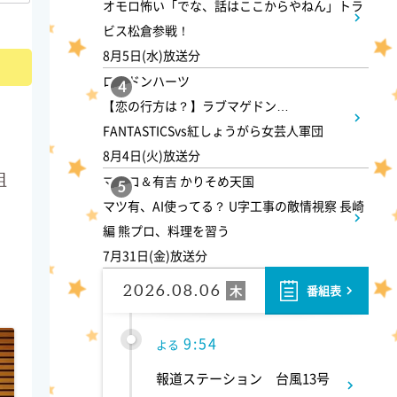
オモロ怖い「でな、話はここからやねん」トラ
スーパーJチャンネル 井澤健
ビス松倉参戦！
太朗と森山みなみが<ニュース
8月5日(水)放送分
のハテナ>を深掘り
ロンドンハーツ
4
【恋の行方は？】ラブマゲドン…
7:00
よる
FANTASTICSvs紅しょうがら女芸人軍団
8月4日(火)放送分
相葉ヒロミのお困りですカ
組
マツコ＆有吉 かりそめ天国
ー? 2時間SP
5
マツ有、AI使ってる？ U字工事の敵情視察 長崎
編 熊プロ、料理を習う
9:00
よる
7月31日(金)放送分
と
大空港～GATE24～ #3
2026.08.06
木
番組表
9:54
よる
報道ステーション 台風13号