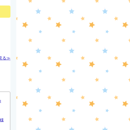
見る≫
つ
様