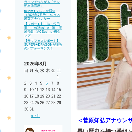
ラインでつながる「テレ
朝出前講座」
touch!★テレアサ通信
（2026年7月号） 佐々木
若葉アナウンサー
【レポート】主演・深田
竜生（ACEes）×共演・浮
所飛貴（ACEes）の初タ
ッグ
【サマフェスレポート】
SUPER★DRAGONが圧巻
のパフォーマンス！
2026年8月
日
月
火
水
木
金
土
1
2
3
4
5
6
7
8
9
10
11
12
13
14
15
16
17
18
19
20
21
22
23
24
25
26
27
28
29
30
31
« 7月
＜菅原知弘アナウン
長い歴史を持つ番組