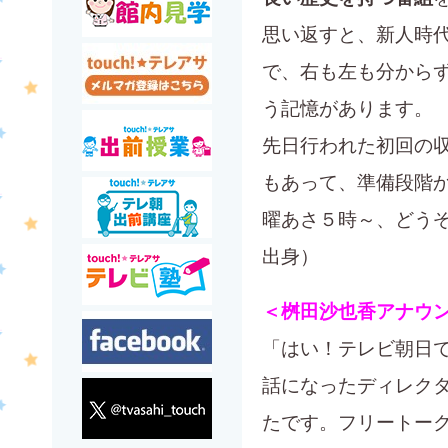
思い返すと、新人時
で、右も左も分から
う記憶があります。
先日行われた初回の
もあって、準備段階
曜あさ５時～、どうぞ
出身）
＜桝田沙也香アナウ
「はい！テレビ朝日
話になったディレク
たです。フリートー