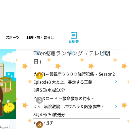
ANNニュース
1:55
午後
スポーツ
料理・旅・暮らし
大空港～GATE24～ #2
番組表
TVer視聴ランキング（テレビ朝
2:53
日）
午後
科捜研の女11 #10
大追跡～警視庁ＳＳＢＣ強行犯係～ Season2
1
Episode3 大炎上…暴走する正義
8月5日(水)放送分
3:50
午後
クロスロード ～救命救急の約束～
2
相棒20 #5
＃5 病院激震！パワハラ＆医療事故!?
8月4日(火)放送分
4:48
かまいガチ
午後
3