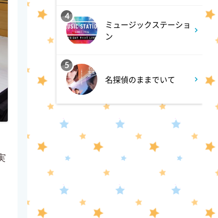
EBiDAN熱中!朝までBUDDiiS
4
ミュージックステーショ
ン
3:17
深夜
5
ドンデコルテ銀次と弱者たちの
名探偵のままでいて
鍋会 傑作選
3:37
深夜
バスケW杯まであと1年 あの
歓喜をもう一度
実
。
3:45
深夜
ショッピングなう