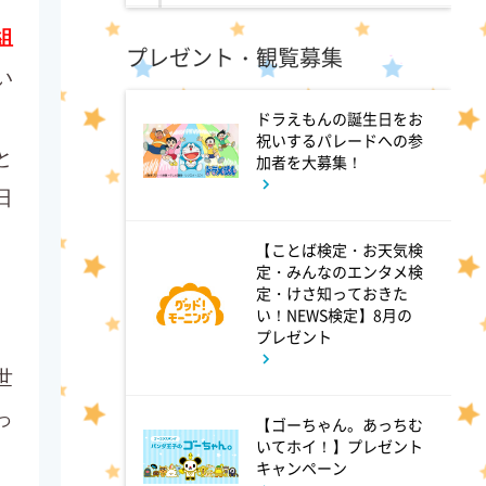
組
0:45
深夜
プレゼント・観覧募集
い
見取り図じゃん 【1人で見
て】小声の会…アノ人が退場で
ドラえもんの誕生日をお
祝いするパレードへの参
す
と
加者を大募集！
日
1:15
深夜
【ことば検定・お天気検
あざとくて何が悪いの? 令和
定・みんなのエンタメ検
定・けさ知っておきた
最新!男女の出会いの場「相席
い！NEWS検定】8月の
ラウンジ」に潜入調査!
プレゼント
世
1:50
深夜
っ
【ゴーちゃん。あっちむ
テレ朝サマフェスナビ
いてホイ！】プレゼント
キャンペーン