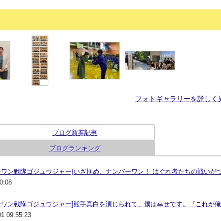
フォトギャラリーを詳しく
ブログ新着記事
ブログランキング
ーワン戦隊ゴジュウジャー]いざ掴め、ナンバーワン！ はぐれ者たちの戦いが
0:08
ーワン戦隊ゴジュウジャー]熊手真白を演じられて、僕は幸せです。『これが俺
01 09:55:23