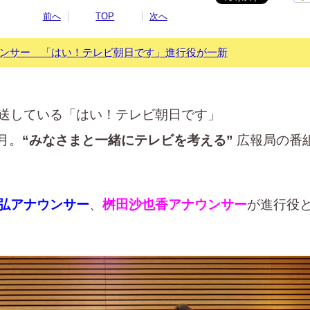
前へ
TOP
次へ
ンサー 「はい！テレビ朝日です」進行役が一新
放送している「はい！テレビ朝日です」
0月。
“みなさまと一緒にテレビを考える”
広報局の番
弘アナウンサー
、
桝田沙也香アナウンサー
が進行役