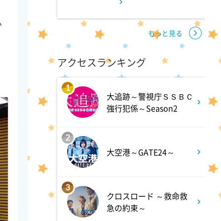
1:52
深夜
い
もっと見る
全力坂
アクセスランキング
。
1:57
深夜
1
FRUITS ZIPPERのNEW
大追跡～警視庁ＳＳＢＣ
KAWAIIってしてよ?
強行犯係～Season2
2:27
深夜
2
大空港～GATE24～
サクラミーツ 【強烈キャラ登
場】コロチキコント&オンリー
ワンミーツ完結編!!
3
クロスロード ～救命救
急の約束～
2:52
深夜