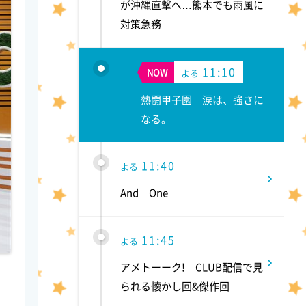
が沖縄直撃へ…熊本でも雨風に
対策急務
11:10
NOW
よる
熱闘甲子園 涙は、強さに
なる。
11:40
よる
And One
11:45
よる
アメトーーク! CLUB配信で見
られる懐かし回&傑作回