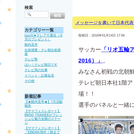
検索
メッセージを書いて日本代表
カテゴリー一覧
touch!★テレアサ通信（今
投稿日：2016年01月14日 17:56
月のプレゼント）
館内見学
サッカー
「リオ五輪ア
出前授業・テレ朝出前講
座
テレビ塾
2016）」
。
はい！テレビ朝日です
テレビ局の仕事
みなさん初戦の北朝
イベント・記者会見
その他
テレビ朝日本社1階ア
場！！
新着記事
【★館内見学★】7月活動
選手のパネルと一緒
報告
【サマフェスレポート】
BMSG TRAINEEがフレッ
シュな魅力全開のステー
ジ
【サマフェスレポート】
『EBiDAN 熱中！朝まで