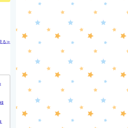
2:52
深夜
新日ちゃんぴおん! 天山広吉
クリニックでお悩み解決!
見る≫
3:17
深夜
イベレコ
3:30
深夜
つ
秘湯ロマン
様
ま