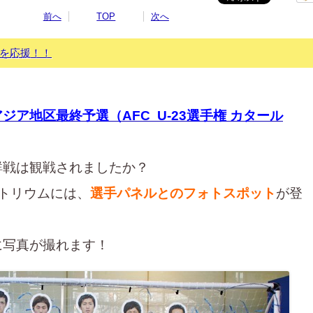
前へ
TOP
次へ
を応援！！
ジア地区最終予選（AFC U-23選手権 カタール
鮮戦は観戦されましたか？
トリウムには、
選手パネルとのフォトスポット
が登
に写真が撮れます！