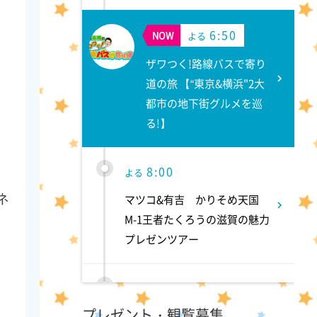
6:50
NOW
よる
ザワつく!路線バスで寄り
道の旅 【“東京&横浜"2大
都市の地下街グルメを巡
る!】
8:00
よる
ネ
マツコ&有吉 かりそめ天国
M-1王者たくろうの滋賀の魅力
プレゼンツアー
8:54
よる
プレゼント・観覧募集
私の幸福時間