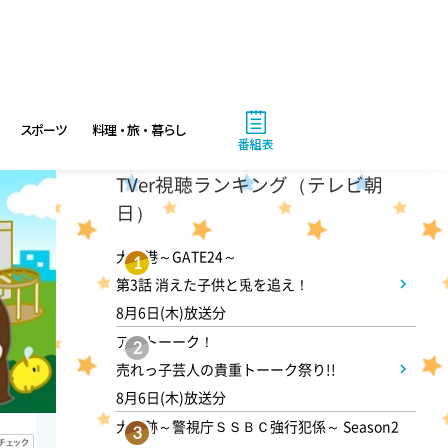
ん
1:30
午後
DAIGOも台所 ～きょうの献
スポーツ
料理・旅・暮らし
立 何にする?～ 簡単!コーヒ
番組表
ーパンナコッタ
TVer視聴ランキング（テレビ朝
日）
1:45
午後
大空港～GATE24～
1
ANNニュース
第3話 消えた子供と兎を追え！
8月6日(木)放送分
アメトーーク！
1:50
午後
2
売れっ子芸人の貴重トーーク祭り!!
TOKYO EVERYONE
8月6日(木)放送分
大追跡～警視庁ＳＳＢＣ強行犯係～ Season2
3