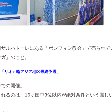
州サルバトーレにある「ボンフィン教会」で売られて
ンガ
」のこと。
た
「リオ五輪アジア地区最終予選」
ルでの開催。
れるのは、16ヶ国中3位以内が絶対条件という厳し