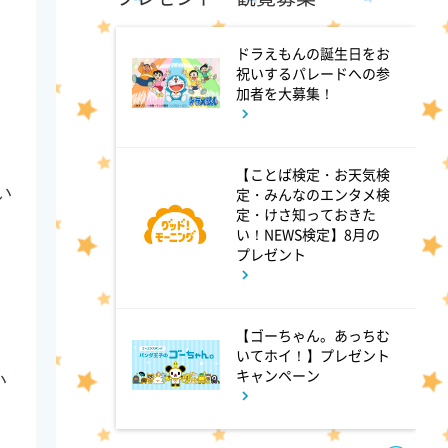
ドラえもんの誕生日をお
9:00
よる
祝いするパレードへの参
加者を大募集！
ミュージックステーション
10周年あいみょん、TMR、
HY…名曲続々!ATEEZがヒット
【ことば検定・お天気検
曲
い
定・みんなのエンタメ検
定・けさ知っておきた
い！NEWS検定】8月の
プレゼント
9:54
よる
報道ステーション
【ゴーちゃん。あっちむ
いてホイ！】プレゼント
11:10
よる
キャンペーン
い
熱闘甲子園 涙は、強さにな
る。