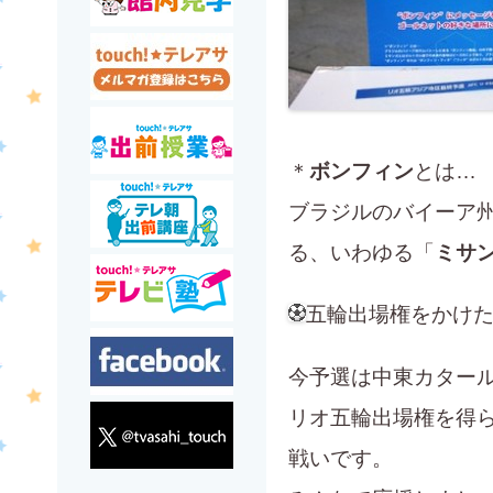
＊
ボンフィン
とは…
ブラジルのバイーア
る、いわゆる「
ミサ
五輪出場権をかけ
今予選は中東カター
リオ五輪出場権を得ら
戦いです。