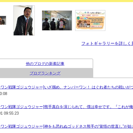
フォトギャラリーを詳しく
他のブログの新着記事
ブログランキング
ーワン戦隊ゴジュウジャー]いざ掴め、ナンバーワン！ はぐれ者たちの戦いが
0:08
ーワン戦隊ゴジュウジャー]熊手真白を演じられて、僕は幸せです。『これが俺
01 09:55:23
ーワン戦隊ゴジュウジャー]神をも恐れぬゴッドネス熊手の“覚悟の世直し”が始