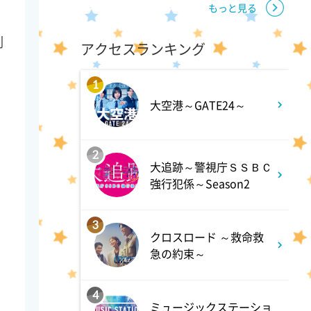
もっと見る
11:40
列
よる
アクセスランキング
気づきの扉
1
大空港～GATE24～
11:45
よる
名探偵のままでいて #4
2
大追跡～警視庁ＳＳＢＣ
強行犯係～Season2
0:45
深夜
キッチンカー大作戦!
3
クロスロード ～救命救
急の約束～
1:15
深夜
バズマンTV
4
ミュージックステーショ