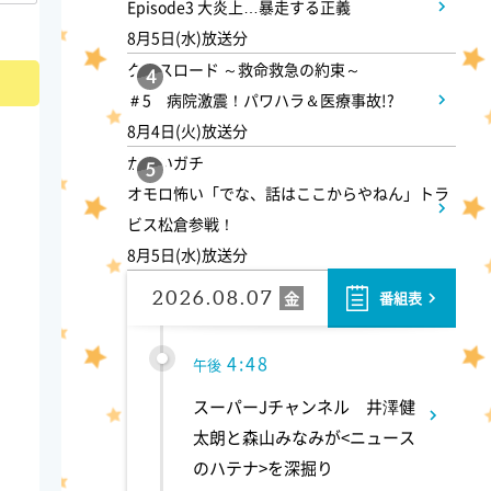
1:55
Episode3 大炎上…暴走する正義
午後
8月5日(水)放送分
午後もじゅん散歩
クロスロード ～救命救急の約束～
4
＃5 病院激震！パワハラ＆医療事故!?
2:53
午後
8月4日(火)放送分
かまいガチ
科捜研の女12 #3
5
オモロ怖い「でな、話はここからやねん」トラ
ビス松倉参戦！
3:50
午後
8月5日(水)放送分
相棒16 #11
2026.08.07
金
番組表
4:48
午後
スーパーJチャンネル 井澤健
太朗と森山みなみが<ニュース
のハテナ>を深掘り