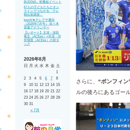
BUDDiiS』初番組イベント
67人の子どもたちとオン
ラインでつながる「テレ
朝出前講座」
touch!★テレアサ通信
（2026年7月号） 佐々木
若葉アナウンサー
【レポート】主演・深田
竜生（ACEes）×共演・浮
所飛貴（ACEes）の初タ
ッグ
2026年8月
日
月
火
水
木
金
土
1
2
3
4
5
6
7
8
さらに、
“ボンフィン
9
10
11
12
13
14
15
16
17
18
19
20
21
22
ルの後ろにあるゴー
23
24
25
26
27
28
29
30
31
« 7月