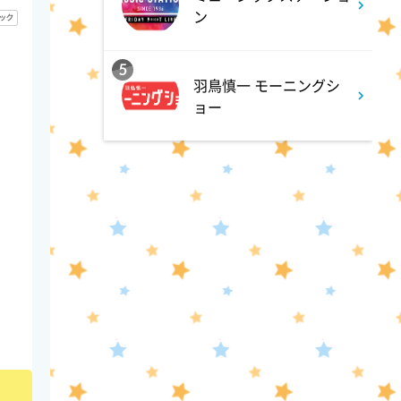
ン
1:45
深夜
5
ラブ!!Jリーグ
羽鳥慎一 モーニングシ
ョー
2:00
深夜
M:ZINE
2:20
深夜
テレ朝サマフェスナビ
2:22
深夜
全力!アオハル応援団