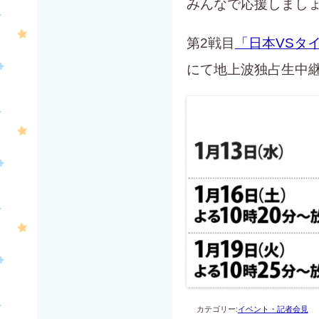
みんなで応援しまし
第2戦目
「日本VSタ
にて地上波独占生中
カテゴリー:
イベント・記者会見