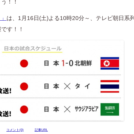
ょう！！
イ」
は、1月16日(土)よる10時20分～、テレビ朝日系
継です！！
コメント(0)
記事URL