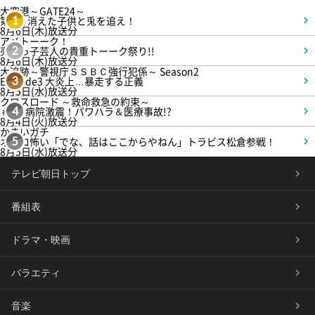
大空港～GATE24～
第3話 消えた子供と兎を追え！
1
8月6日(木)放送分
アメトーーク！
売れっ子芸人の貴重トーーク祭り!!
2
8月6日(木)放送分
大追跡～警視庁ＳＳＢＣ強行犯係～ Season2
Episode3 大炎上…暴走する正義
3
8月5日(水)放送分
クロスロード ～救命救急の約束～
＃5 病院激震！パワハラ＆医療事故!?
4
8月4日(火)放送分
かまいガチ
オモロ怖い「でな、話はここからやねん」トラビス松倉参戦！
5
8月5日(水)放送分
テレビ朝日トップ
番組表
ドラマ・映画
バラエティ
音楽