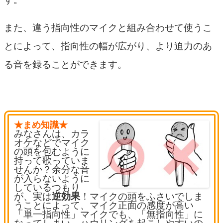
また、違う指向性のマイクと組み合わせて使うこ
とによって、指向性の幅が広がり、より迫力のあ
る音を録ることができます。
★まめ知識★
みなさんは、カラ
オケなどでマイク
の頭を包むように
持って歌っていま
せんか？余分な音
が入らないように
しているつもり
が、実は
逆効果
！マイクの頭をふさいでしま
うことによって、マイク正面の感度が高い
「単一指向性」マイクでも、「無指向性」に