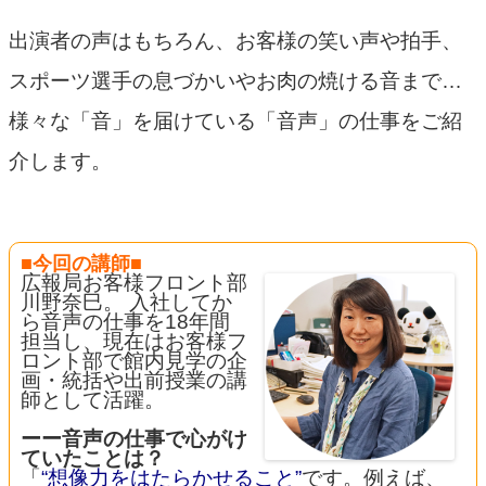
出演者の声はもちろん、お客様の笑い声や拍手、
スポーツ選手の息づかいやお肉の焼ける音まで…
様々な「音」を届けている「音声」の仕事をご紹
介します。
－－－
■今回の講師■
広報局お客様フロント部
川野奈巳。 入社してか
ら音声の仕事を18年間
担当し、現在はお客様フ
ロント部で館内見学の企
画・統括や出前授業の講
師として活躍。
—-
ーー音声の仕事で心がけ
ていたことは？
「
“想像力をはたらかせること”
です。例えば、