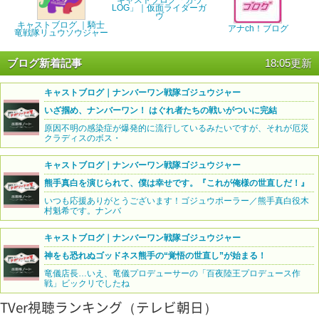
LOG」｜仮面ライダーガ
ヴ
キャストブログ ｜騎士
アナch！ブログ
竜戦隊リュウソウジャー
ブログ新着記事
18:05更新
キャストブログ｜ナンバーワン戦隊ゴジュウジャー
いざ掴め、ナンバーワン！ はぐれ者たちの戦いがついに完結
原因不明の感染症が爆発的に流行しているみたいですが、それが厄災
クラディスのボス・
キャストブログ｜ナンバーワン戦隊ゴジュウジャー
熊手真白を演じられて、僕は幸せです。『これが俺様の世直しだ！』
いつも応援ありがとうございます！ゴジュウポーラー／熊手真白役木
村魁希です。ナンバ
キャストブログ｜ナンバーワン戦隊ゴジュウジャー
神をも恐れぬゴッドネス熊手の“覚悟の世直し”が始まる！
竜儀店長…いえ、竜儀プロデューサーの「百夜陸王プロデュース作
戦」ビックリでしたね
TVer視聴ランキング（テレビ朝日）