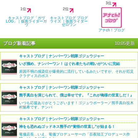
3位
1位
2位
キャストブログ「ガヴ
キャストブログ ブログ
LOG」｜仮面ライダーガ
ライズ ｜仮面ライダー
ヴ
ゼロワン
アナch！ブログ
ブログ新着記事
10:05更新
キャストブログ｜ナンバーワン戦隊ゴジュウジャー
いざ掴め、ナンバーワン！ はぐれ者たちの戦いがついに完結
原因不明の感染症が爆発的に流行しているみたいですが、それが厄災
クラディスのボス・
キャストブログ｜ナンバーワン戦隊ゴジュウジャー
熊手真白を演じられて、僕は幸せです。『これが俺様の世直しだ！』
いつも応援ありがとうございます！ゴジュウポーラー／熊手真白役木
村魁希です。ナンバ
キャストブログ｜ナンバーワン戦隊ゴジュウジャー
神をも恐れぬゴッドネス熊手の“覚悟の世直し”が始まる！
竜儀店長…いえ、竜儀プロデューサーの「百夜陸王プロデュース作