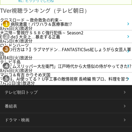
戦」ビックリでしたね
TVer視聴ランキング（テレビ朝日）
クロスロード ～救命救急の約束～
＃5 病院激震！パワハラ＆医療事故!?
1
8月4日(火)放送分
大追跡～警視庁ＳＳＢＣ強行犯係～ Season2
Episode3 大炎上…暴走する正義
2
8月5日(水)放送分
ロンドンハーツ
【恋の行方は？】ラブマゲドン…FANTASTICSvs紅しょうがら女芸人軍
3
団
8月4日(火)放送分
テレビ千鳥
「タイムスリッパー大左衛門」江戸時代から大悟似の侍がやってきた!?
4
8月4日(火)放送分
マツコ＆有吉 かりそめ天国
マツ有、AI使ってる？ U字工事の敵情視察 長崎編 熊プロ、料理を習う
5
7月31日(金)放送分
テレビ朝日トップ
番組表
ドラマ・映画