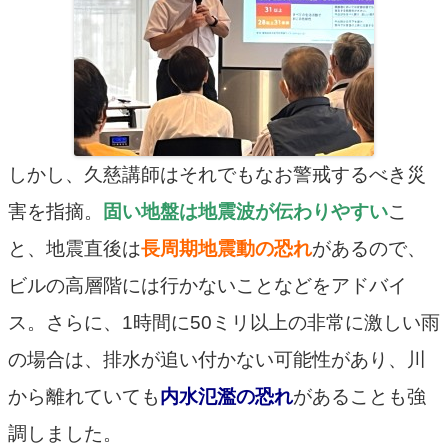
しかし、久慈講師はそれでもなお警戒するべき災
害を指摘。
固い地盤は地震波が伝わりやすい
こ
と、地震直後は
長周期地震動の恐れ
があるので、
ビルの高層階には行かないことなどをアドバイ
ス。さらに、1時間に50ミリ以上の非常に激しい雨
の場合は、排水が追い付かない可能性があり、川
から離れていても
内水氾濫の恐れ
があることも強
調しました。