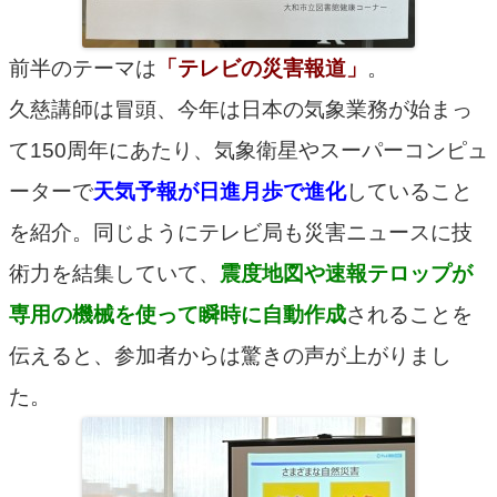
前半のテーマは
「テレビの災害報道」
。
久慈講師は冒頭、今年は日本の気象業務が始まっ
て150周年にあたり、気象衛星やスーパーコンピュ
ーターで
天気予報が日進月歩で進化
していること
を紹介。同じようにテレビ局も災害ニュースに技
術力を結集していて、
震度地図や速報テロップが
専用の機械を使って瞬時に自動作成
されることを
伝えると、参加者からは驚きの声が上がりまし
た。