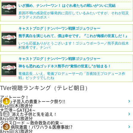
いざ掴め、ナンバーワン！ はぐれ者たちの戦いがついに完結
原因不明の感染症が爆発的に流行しているみたいですが、それが厄災
クラディスのボス・
キャストブログ｜ナンバーワン戦隊ゴジュウジャー
熊手真白を演じられて、僕は幸せです。『これが俺様の世直しだ！』
いつも応援ありがとうございます！ゴジュウポーラー／熊手真白役木
村魁希です。ナンバ
キャストブログ｜ナンバーワン戦隊ゴジュウジャー
神をも恐れぬゴッドネス熊手の“覚悟の世直し”が始まる！
竜儀店長…いえ、竜儀プロデューサーの「百夜陸王プロデュース作
戦」ビックリでしたね
TVer視聴ランキング（テレビ朝日）
アメトーーク！
売れっ子芸人の貴重トーーク祭り!!
1
8月6日(木)放送分
大空港～GATE24～
第3話 消えた子供と兎を追え！
2
8月6日(木)放送分
クロスロード ～救命救急の約束～
＃5 病院激震！パワハラ＆医療事故!?
3
8月4日(火)放送分