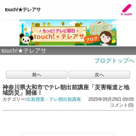
touch!★テレアサ
touch!★テレアサ
ブログトップへ
前へ
次へ
神奈川県大和市でテレ朝出前講座「災害報道と地
域防災」開催！
カテゴリー:
出前授業・テレ朝出前講座
2025年09月29日 09:09
コメント(0)