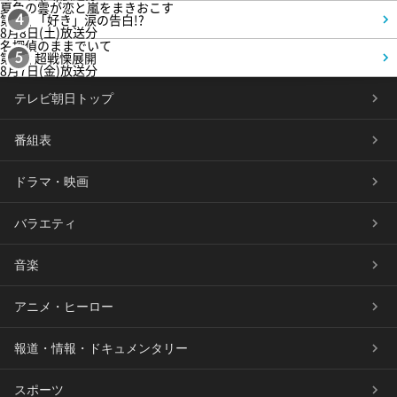
夏色の雲が恋と嵐をまきおこす
第5話 「好き」涙の告白!?
4
8月8日(土)放送分
名探偵のままでいて
第4話 超戦慄展開
5
8月7日(金)放送分
テレビ朝日トップ
番組表
ドラマ・映画
バラエティ
音楽
アニメ・ヒーロー
報道・情報・ドキュメンタリー
スポーツ