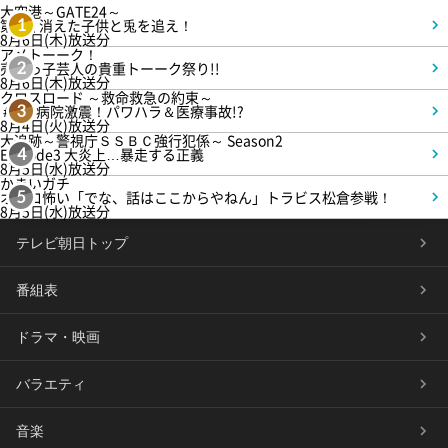
大空港～GATE24～
第3話 消えた子供と兎を追え！
1
8月6日(木)放送分
アメトーーク！
売れっ子芸人の貴重トーーク祭り!!
2
8月6日(木)放送分
クロスロード ～救命救急の約束～
＃5 病院激震！パワハラ＆医療事故!?
3
8月4日(火)放送分
大追跡～警視庁ＳＳＢＣ強行犯係～ Season2
Episode3 大炎上…暴走する正義
4
8月5日(水)放送分
かまいガチ
オモロ怖い「でな、話はここからやねん」トラビス松倉参戦！
5
8月5日(水)放送分
テレビ朝日トップ
番組表
ドラマ・映画
バラエティ
音楽