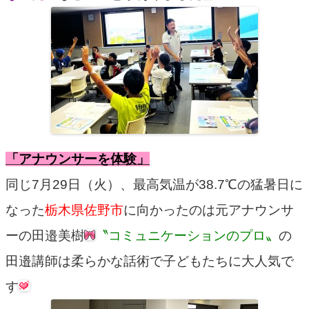
「アナウンサーを体験」
同じ7月29日（火）、最高気温が38.7℃の猛暑日に
なった
栃木県佐野市
に向かったのは元アナウンサ
ーの田邉美樹
〝コミュニケーションのプロ〟
の
田邉講師は柔らかな話術で子どもたちに大人気で
す