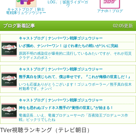
LOG」｜仮面ライダーガ
ヴ
キャストブログ ｜騎士
アナch！ブログ
竜戦隊リュウソウジャー
ブログ新着記事
02:05更新
キャストブログ｜ナンバーワン戦隊ゴジュウジャー
いざ掴め、ナンバーワン！ はぐれ者たちの戦いがついに完結
原因不明の感染症が爆発的に流行しているみたいですが、それが厄災
クラディスのボス・
キャストブログ｜ナンバーワン戦隊ゴジュウジャー
熊手真白を演じられて、僕は幸せです。『これが俺様の世直しだ！』
いつも応援ありがとうございます！ゴジュウポーラー／熊手真白役木
村魁希です。ナンバ
キャストブログ｜ナンバーワン戦隊ゴジュウジャー
神をも恐れぬゴッドネス熊手の“覚悟の世直し”が始まる！
竜儀店長…いえ、竜儀プロデューサーの「百夜陸王プロデュース作
戦」ビックリでしたね
TVer視聴ランキング（テレビ朝日）