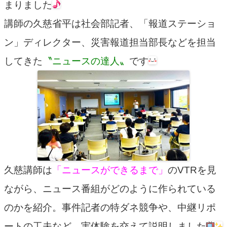
まりました
講師の久慈省平は社会部記者、「報道ステーショ
ン」ディレクター、災害報道担当部長などを担当
してきた
〝ニュースの達人〟
です
久慈講師は
「ニュースができるまで」
のVTRを見
ながら、ニュース番組がどのように作られている
のかを紹介。事件記者の特ダネ競争や、中継リポ
ートの工夫など、実体験を交えて説明しました