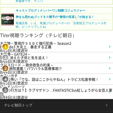
村魁希です。ナンバ
キャストブログ｜ナンバーワン戦隊ゴジュウジャー
神をも恐れぬゴッドネス熊手の“覚悟の世直し”が始まる！
竜儀店長…いえ、竜儀プロデューサーの「百夜陸王プロデュース作
戦」ビックリでしたね
TVer視聴ランキング（テレビ朝日）
大追跡～警視庁ＳＳＢＣ強行犯係～ Season2
Episode3 大炎上…暴走する正義
1
8月5日(水)放送分
大空港～GATE24～
第3話 消えた子供と兎を追え！
2
8月6日(木)放送分
クロスロード ～救命救急の約束～
＃5 病院激震！パワハラ＆医療事故!?
3
8月4日(火)放送分
かまいガチ
オモロ怖い「でな、話はここからやねん」トラビス松倉参戦！
4
8月5日(水)放送分
ロンドンハーツ
【恋の行方は？】ラブマゲドン…FANTASTICSvs紅しょうがら女芸人軍
5
団
8月4日(火)放送分
テレビ朝日トップ