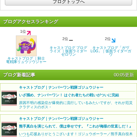
ブログトップへ
ブログアクセスランキング
1位
2位
2位
キャストブログ ブログ
キャストブログ「ガヴ
ライズ ｜仮面ライダー
LOG」｜仮面ライダーガ
ゼロワン
ヴ
キャストブログ ｜騎士
竜戦隊リュウソウジャー
ブログ新着記事
00:05更新
キャストブログ｜ナンバーワン戦隊ゴジュウジャー
いざ掴め、ナンバーワン！ はぐれ者たちの戦いがついに完結
原因不明の感染症が爆発的に流行しているみたいですが、それが厄災
クラディスのボス・
キャストブログ｜ナンバーワン戦隊ゴジュウジャー
熊手真白を演じられて、僕は幸せです。『これが俺様の世直しだ！』
いつも応援ありがとうございます！ゴジュウポーラー／熊手真白役木