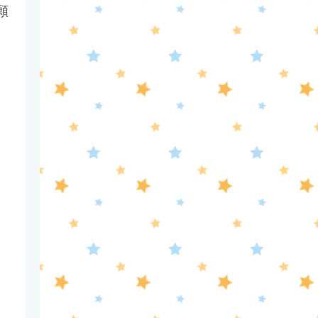
10:56
よる
願
港時間
11:00
よる
熱闘甲子園 涙は、強さにな
る。
11:30
よる
夏色の雲が恋と嵐をまきおこ
、
す #5
0:00
深夜
天幕のジャードゥーガル