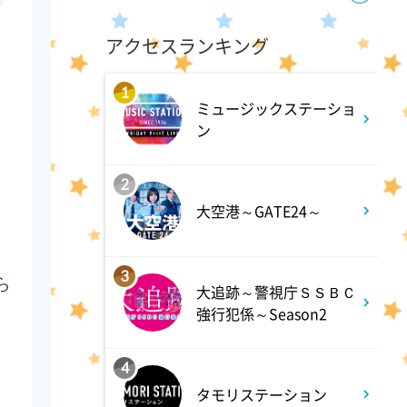
ANNスーパーJチャンネル
アクセスランキング
6:00
よる
1
ミュージックステーショ
人生の楽園 夏の1時間!ふるさ
ン
と大好きスペシャル
2
6:56
よる
大空港～GATE24～
サンド&芦田愛菜の博士ちゃ
ん 伊藤沙莉が初参戦!!目利き
3
ら
三択バトルSP
大追跡～警視庁ＳＳＢＣ
強行犯係～Season2
8:00
よる
4
池上彰のニュースそうだったの
タモリステーション