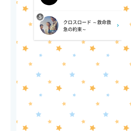
か!! 池上流映像ショーSP
5
8:54
クロスロード ～救命救
よる
急の約束～
タモリステーション 日本人と
石油 最前線 そもそも石油と
は何なのか!?徹底取材!
10:24
よる
サタデーステーション
10:52
よる
私の幸福時間