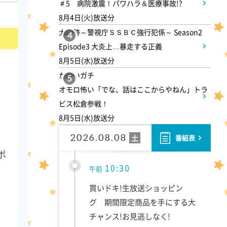
＃5 病院激震！パワハラ＆医療事故!?
らしをする衝撃家族
8月4日(火)放送分
大追跡～警視庁ＳＳＢＣ強行犯係～ Season2
4
9:55
午前
Episode3 大炎上…暴走する正義
8月5日(水)放送分
しあわせのたね。
かまいガチ
5
オモロ怖い「でな、話はここからやねん」トラ
10:00
午前
ビス松倉参戦！
8月5日(水)放送分
題名のない音楽会「背筋も凍
る!恐怖を感じる音楽会」
2026.08.08
土
番組表
ポ
10:30
午前
買いドキ!生放送ショッピン
グ 期間限定商品を手にする大
チャンス!お見逃しなく!