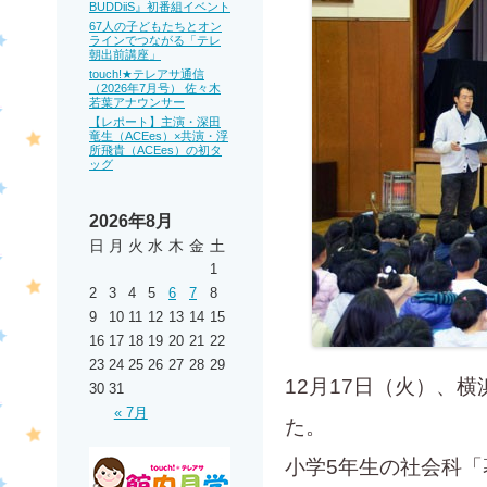
BUDDiiS』初番組イベント
67人の子どもたちとオン
ラインでつながる「テレ
朝出前講座」
touch!★テレアサ通信
（2026年7月号） 佐々木
若葉アナウンサー
【レポート】主演・深田
竜生（ACEes）×共演・浮
所飛貴（ACEes）の初タ
ッグ
2026年8月
日
月
火
水
木
金
土
1
2
3
4
5
6
7
8
9
10
11
12
13
14
15
16
17
18
19
20
21
22
23
24
25
26
27
28
29
12月17日（火）、
30
31
« 7月
た。
小学5年生の社会科