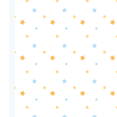
#7【イマニメーション】
0:30
深夜
テレ朝サマフェス音楽LIVEダイ
ジェスト
1:00
深夜
タイムトラベルダディ #2
ダイアン津田ドラマ初主演作
品 脚本:上田誠
1:30
深夜
ワールドプロレスリング