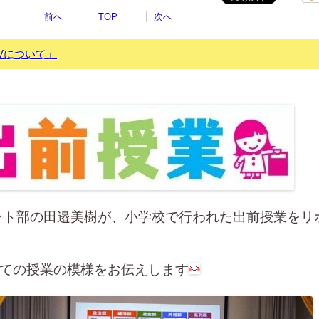
前へ
TOP
次へ
TVについて」
ント部の田邉美樹が、小学校で行われた出前授業をリ
ての授業の模様をお伝えします