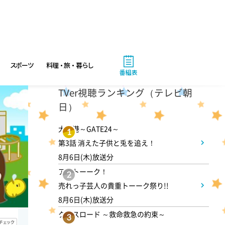
ANNニュース
6:00
あさ
スポーツ
料理・旅・暮らし
グッド!モーニング
番組表
TVer視聴ランキング（テレビ朝
8:00
あさ
日）
朝だ!生です旅サラダ 坂本昌
大空港～GATE24～
1
行が思い出の地・静岡県で極上
第3話 消えた子供と兎を追え！
旅&世界遺産特集!
8月6日(木)放送分
アメトーーク！
2
9:30
売れっ子芸人の貴重トーーク祭り!!
午前
8月6日(木)放送分
1泊家族 傑作選 100年前に
クロスロード ～救命救急の約束～
3
タイプスリップ!?昭和大正の暮