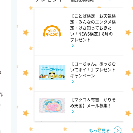
4:00
午後
【ことば検定・お天気検
定・みんなのエンタメ検
バチバチSTAR
定・けさ知っておきた
い！NEWS検定】8月の
プレゼント
4:30
午後
クレヨンしんちゃん 【スワン
【ゴーちゃん。あっちむ
ボート伝説だゾ】
いてホイ！】プレゼント
の
キャンペーン
5:00
午後
作
ドラえもん 【ウラメシズキ
【マツコ＆有吉 かりそ
ン】ほか
ー
め天国】メール募集!!
5:30
午後
もっと見る