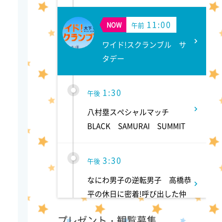
11:00
NOW
午前
ワイド!スクランブル サ
タデー
1:30
午後
八村塁スペシャルマッチ
BLACK SAMURAI SUMMIT
3:30
午後
なにわ男子の逆転男子 高橋恭
平の休日に密着!呼び出した仲
良しのある人とは!?
プレゼント・観覧募集