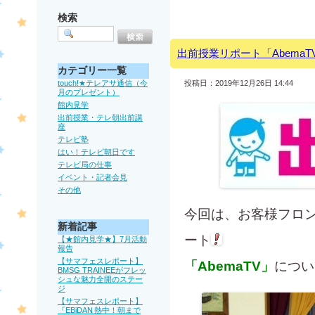
検索
出前授業リポート「Abema
カテゴリー一覧
touch!★テレアサ通信（今
投稿日：2019年12月26日 14:44
月のプレゼント）
館内見学
出前授業・テレ朝出前講
座
テレビ塾
はい！テレビ朝日です
テレビ局の仕事
イベント・記者会見
その他
今回は、お客様フロ
新着記事
ート
【★館内見学★】7月活動
報告
【サマフェスレポート】
「AbemaTV」
につい
BMSG TRAINEEがフレッ
シュな魅力全開のステー
ジ
【サマフェスレポート】
『EBiDAN 熱中！朝まで