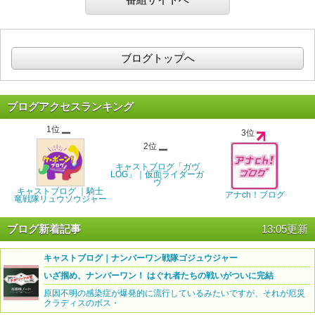
ブログトップへ
ブログアクセスランキング
1位
3位
2位
キャストブログ「ガヴ
LOG」｜仮面ライダーガ
ヴ
キャストブログ ｜騎士
アナch！ブログ
竜戦隊リュウソウジャー
ブログ新着記事
13:05更新
キャストブログ｜ナンバーワン戦隊ゴジュウジャー
いざ掴め、ナンバーワン！ はぐれ者たちの戦いがついに完結
原因不明の感染症が爆発的に流行しているみたいですが、それが厄災
クラディスのボス・