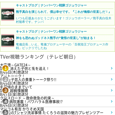
キャストブログ｜ナンバーワン戦隊ゴジュウジャー
熊手真白を演じられて、僕は幸せです。『これが俺様の世直しだ！』
いつも応援ありがとうございます！ゴジュウポーラー／熊手真白役木
村魁希です。ナンバ
キャストブログ｜ナンバーワン戦隊ゴジュウジャー
神をも恐れぬゴッドネス熊手の“覚悟の世直し”が始まる！
竜儀店長…いえ、竜儀プロデューサーの「百夜陸王プロデュース作
戦」ビックリでしたね
TVer視聴ランキング（テレビ朝日）
大空港～GATE24～
第3話 消えた子供と兎を追え！
1
8月6日(木)放送分
アメトーーク！
売れっ子芸人の貴重トーーク祭り!!
2
8月6日(木)放送分
名探偵のままでいて
第4話 超戦慄展開
3
8月7日(金)放送分
クロスロード ～救命救急の約束～
＃5 病院激震！パワハラ＆医療事故!?
4
8月4日(火)放送分
マツコ＆有吉 かりそめ天国
マツコのTシャツ洗濯事情 たくろうの滋賀の魅力プレゼンツアー
5