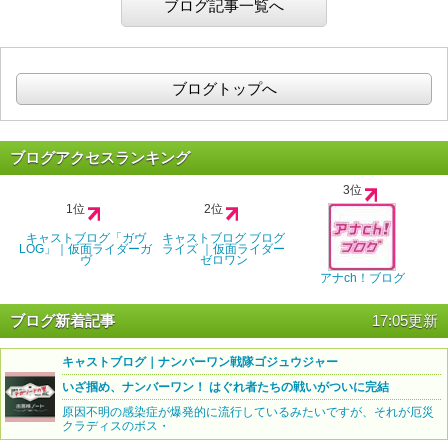
ブログ記事一覧へ
ブログトップへ
ブログアクセスランキング
3位
1位
2位
キャストブログ「ガヴ
キャストブログ ブログ
LOG」｜仮面ライダーガ
ライズ ｜仮面ライダー
ヴ
ゼロワン
アナch！ブログ
ブログ新着記事
17:05更新
キャストブログ｜ナンバーワン戦隊ゴジュウジャー
いざ掴め、ナンバーワン！ はぐれ者たちの戦いがついに完結
原因不明の感染症が爆発的に流行しているみたいですが、それが厄災
クラディスのボス・