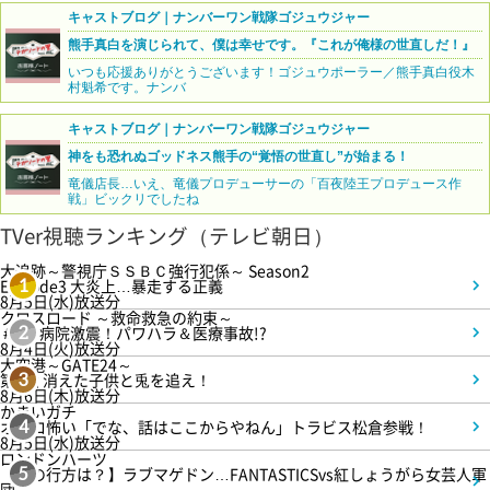
キャストブログ｜ナンバーワン戦隊ゴジュウジャー
熊手真白を演じられて、僕は幸せです。『これが俺様の世直しだ！』
いつも応援ありがとうございます！ゴジュウポーラー／熊手真白役木
村魁希です。ナンバ
キャストブログ｜ナンバーワン戦隊ゴジュウジャー
神をも恐れぬゴッドネス熊手の“覚悟の世直し”が始まる！
竜儀店長…いえ、竜儀プロデューサーの「百夜陸王プロデュース作
戦」ビックリでしたね
TVer視聴ランキング（テレビ朝日）
大追跡～警視庁ＳＳＢＣ強行犯係～ Season2
Episode3 大炎上…暴走する正義
1
8月5日(水)放送分
クロスロード ～救命救急の約束～
＃5 病院激震！パワハラ＆医療事故!?
2
8月4日(火)放送分
大空港～GATE24～
第3話 消えた子供と兎を追え！
3
8月6日(木)放送分
かまいガチ
オモロ怖い「でな、話はここからやねん」トラビス松倉参戦！
4
8月5日(水)放送分
ロンドンハーツ
【恋の行方は？】ラブマゲドン…FANTASTICSvs紅しょうがら女芸人軍
5
団