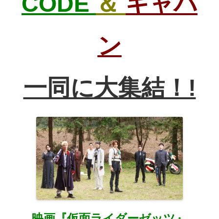
CODE
＆
ギャバ
ン
一同に大集結！!
映画『仮面ライダーゼッツ』