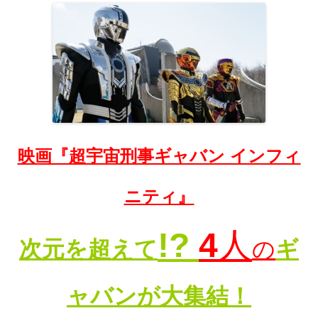
映画『超宇宙刑事ギャバン インフィ
ニティ』
!?
4
人
次元を超えて
の
ギ
ャバン
が大集結！