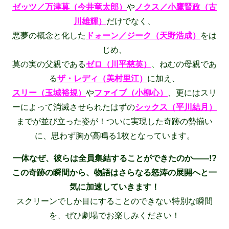
ゼッツ／万津莫（今井竜太郎）
や
ノクス／小鷹賢政（古
川雄輝）
だけでなく、
悪夢の概念と化した
ドォーン／ジーク（天野浩成）
をは
じめ、
莫の実の父親である
ゼロ（川平慈英）
、
ねむの母親であ
る
ザ・レディ（美村里江）
に加え、
スリー（玉城裕規）
や
ファイブ（小柳心）
、更にはスリ
ーによって消滅させられたはずの
シックス（平川結月）
までが並び立った姿が！ついに実現した奇跡の勢揃い
に、思わず胸が高鳴る1枚となっています。
一体なぜ、彼らは全員集結することができたのか――!?
この奇跡の瞬間から、物語はさらなる怒涛の展開へと一
気に加速していきます！
スクリーンでしか目にすることのできない特別な瞬間
を、ぜひ劇場でお楽しみください！