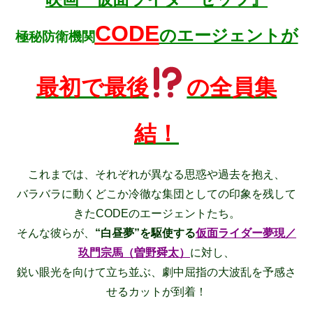
CODE
のエージェントが
極秘防衛機関
最初で最後
の全員集
結！
これまでは、それぞれが異なる思惑や過去を抱え、
バラバラに動くどこか冷徹な集団としての印象を残して
きたCODEのエージェントたち。
そんな彼らが、
“白昼夢”を駆使する
仮面ライダー
夢現
／
玖門宗馬（曽野舜太）
に対し、
鋭い眼光を向けて立ち並ぶ、劇中屈指の大波乱を予感さ
せるカットが到着！