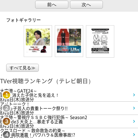
前へ
次へ
フォトギャラリー
すべて見る≫
TVer視聴ランキング（テレビ朝日）
大空港～GATE24～
第3話 消えた子供と兎を追え！
1
8月6日(木)放送分
アメトーーク！
売れっ子芸人の貴重トーーク祭り!!
2
8月6日(木)放送分
大追跡～警視庁ＳＳＢＣ強行犯係～ Season2
Episode3 大炎上…暴走する正義
3
8月5日(水)放送分
クロスロード ～救命救急の約束～
＃5 病院激震！パワハラ＆医療事故!?
4