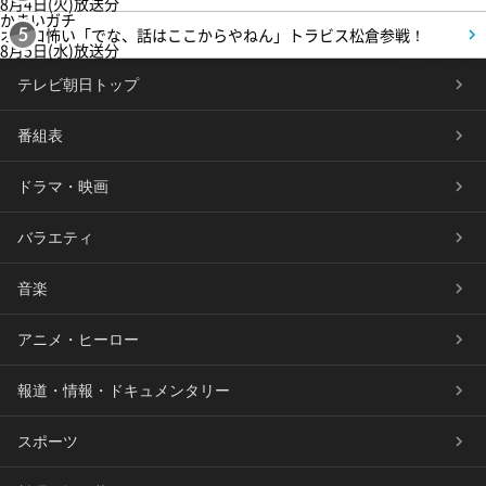
8月4日(火)放送分
かまいガチ
オモロ怖い「でな、話はここからやねん」トラビス松倉参戦！
5
8月5日(水)放送分
テレビ朝日トップ
番組表
ドラマ・映画
バラエティ
音楽
アニメ・ヒーロー
報道・情報・ドキュメンタリー
スポーツ