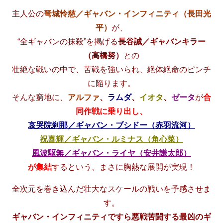
主人公の
弩城怜慈／ギャバン・インフィニティ（長田光
平）
が、
“全ギャバンの抹殺”を掲げる
長谷誠／ギャバンキラー
（高橋努）
との
壮絶な戦いの中で、苦戦を強いられ、絶体絶命のピンチ
に陥ります。
そんな窮地に、
アルファ
、
ラムダ
、
イオタ
、
ゼータ
が
合
同作戦に乗り出し、
哀哭院刹那／ギャバン・ブシドー（赤羽流河）
祝喜輝／ギャバン・ルミナス（角心菜）
風波駆無／ギャバン・ライヤ（安井謙太郎）
が集結
するという、まさに胸熱な展開が実現！
全次元を巻き込んだ壮大なスケールの戦いを予感させま
す。
ギャバン・インフィニティですら悪戦苦闘する最凶のギ