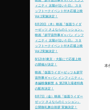
映画『超宇宙刑事ギャバン インフ
ィニティ 太陽が泣いた日』 スタ
ッフトークイベント付き応援上映
Vol.1実施決定！
8月20日（木）映画『仮面ライダ
ーゼッツ さよならのミッション』
映画『超宇宙刑事ギャバン インフ
ィニティ 太陽が泣いた日』 スタ
ッフトークイベント付き応援上映
Vol.2実施決定！
8/12(水)東京・大阪にて応援上映
の開催が決定！
本
映画『仮面ライダーゼッツ＆超宇
宙刑事ギャバン インフィニティ』
本編映像解禁 ＆ 第2弾入場者特典
の配布決定！
8月7日（金）映画『仮面ライダー
ゼッツ さよならのミッション』
公開御礼舞台挨拶 実施決定！