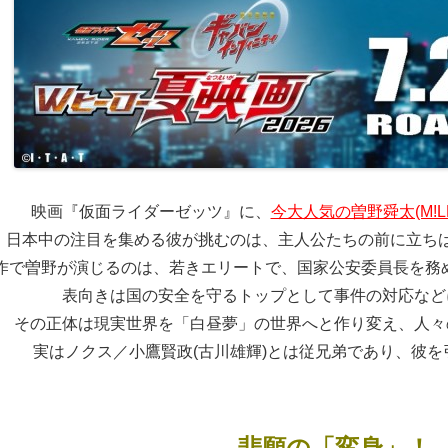
映画『仮面ライダーゼッツ』に、
今大人気の曽野舜太(M!
日本中の注目を集める彼が挑むのは、主人公たちの前に立ち
作で曽野が演じるのは、若きエリートで、国家公安委員長を務
表向きは国の安全を守るトップとして事件の対応など
その正体は現実世界を「白昼夢」の世界へと作り変え、人々
実はノクス／小鷹賢政(古川雄輝)とは従兄弟であり、彼
悲願の「
変身
」！