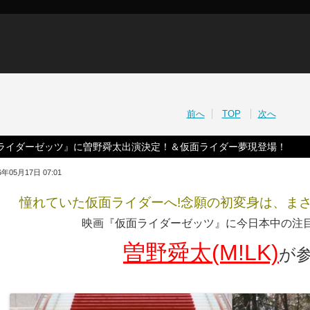
前へ
TOP
次へ
ライダーゼッツ』に曽野舜太出演決定！＆仮面ライダー夢現登場！
年05月17日 07:01
憧れていた仮面ライダーへ!念願の初変身は、ま
映画『仮面ライダーゼッツ』に今日本中の注
曽野舜太(M!LK)
が参