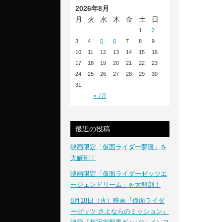
2026年8月
月
火
水
木
金
土
日
1
2
3
4
5
6
7
8
9
10
11
12
13
14
15
16
17
18
19
20
21
22
23
24
25
26
27
28
29
30
31
« 7月
最近の投稿
映画限定「仮面ライダー夢現」を
大解剖！
映画限定「仮面ライダーゼッツエ
ージェンドリーム」を大解剖！
8月18日（火）映画『仮面ライダ
ーゼッツ さよならのミッション』