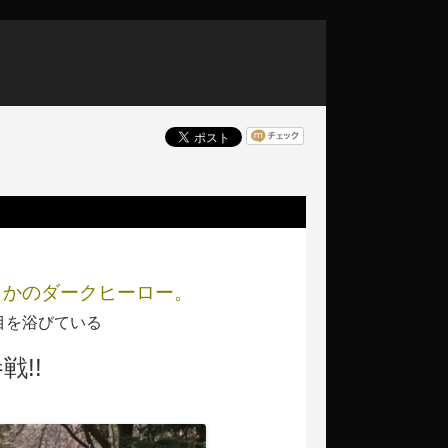
さかのダークヒーロー。
目を浴びている
戦!!