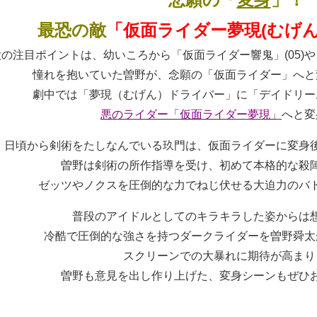
最恐の敵
「仮面ライダー夢現(むげん
の注目ポイントは、幼いころから「仮面ライダー響鬼」(05)や
憧れを抱いていた曽野が、念願の「仮面ライダー」へと
劇中では「夢現（むげん）ドライバー」に「デイドリー
悪のライダー「仮面ライダー夢現」
へと変
日頃から剣術をたしなんでいる玖門は、仮面ライダーに変身
曽野は剣術の所作指導を受け、初めて本格的な殺
ゼッツやノクスを圧倒的な力でねじ伏せる大迫力のバ
普段のアイドルとしてのキラキラした姿からは
冷酷で圧倒的な強さを持つダークライダーを曽野舜太
スクリーンでの大暴れに期待が高まり
曽野も意見を出し作り上げた、変身シーンもぜひ