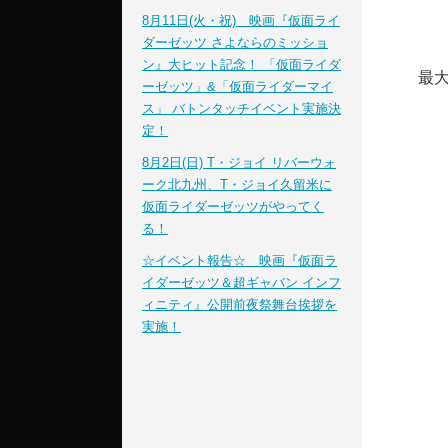
8月11日(火・祝) 映画『仮面ライ
ダーゼッツ さよならのミッショ
ン』大ヒット記念！ 「仮面ライダ
最大
ーゼッツ」&「仮面ライダーマイ
ス」 バトンタッチイベント実施決
定！
8月2日(日) T・ジョイ リバーウォ
ーク北九州、T・ジョイ久留米に
仮面ライダーゼッツがやってく
る！
☆イベント報告☆ 映画『仮面ラ
イダーゼッツ＆超ギャバン インフ
ィニティ』公開前夜祭舞台挨拶を
実施！