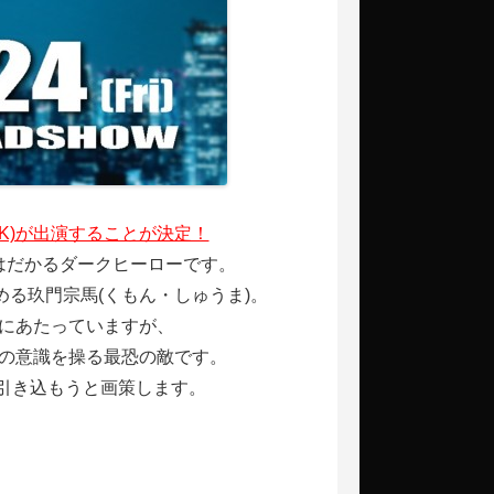
LK)が出演することが決定！
はだかるダークヒーローです。
める
玖門宗馬(くもん・しゅうま)
。
にあたっていますが、
の意識を操る最恐の敵です。
を引き込もうと画策します。