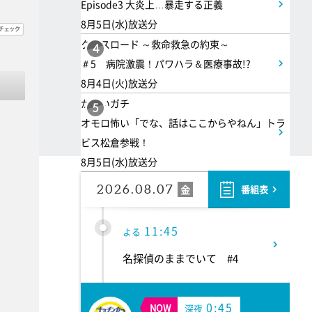
Episode3 大炎上…暴走する正義
週は15号が列島上陸へ
8月5日(水)放送分
クロスロード ～救命救急の約束～
4
11:10
よる
＃5 病院激震！パワハラ＆医療事故!?
8月4日(火)放送分
熱闘甲子園 涙は、強さにな
かまいガチ
る。
5
オモロ怖い「でな、話はここからやねん」トラ
ビス松倉参戦！
11:40
よる
8月5日(水)放送分
気づきの扉
2026.08.07
金
番組表
11:45
よる
名探偵のままでいて #4
0:45
NOW
深夜