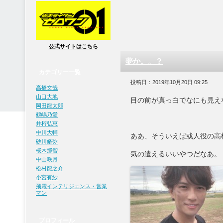
公式サイトはこちら
夢か。。？
カテゴリー一覧
投稿日：2019年10月20日 09:25
高橋文哉
山口大地
目の前が真っ白でなにも見え
岡田龍太郎
鶴嶋乃愛
井桁弘恵
中川大輔
ああ、そういえば或人役の高
砂川脩弥
桜木那智
気の遣えるいいやつだなあ。
中山咲月
松村龍之介
小宮有紗
飛電インテリジェンス・営業
マン
プロフィール