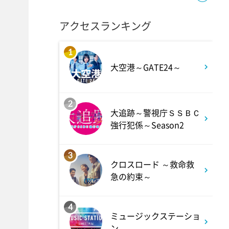
秘湯ロマン
アクセスランキング
1
大空港～GATE24～
2
大追跡～警視庁ＳＳＢＣ
強行犯係～Season2
3
クロスロード ～救命救
急の約束～
4
ミュージックステーショ
ン