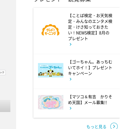
テレ朝サマフェスナビ
【ことば検定・お天気検
定・みんなのエンタメ検
2:22
深夜
定・けさ知っておきた
い！NEWS検定】8月の
全力!アオハル応援団
プレゼント
2:52
深夜
【ゴーちゃん。あっちむ
いてホイ！】プレゼント
新日ちゃんぴおん! 天山広吉
キャンペーン
クリニックでお悩み解決!
3:17
【マツコ＆有吉 かりそ
深夜
め天国】メール募集!!
イベレコ
もっと見る
3:30
深夜