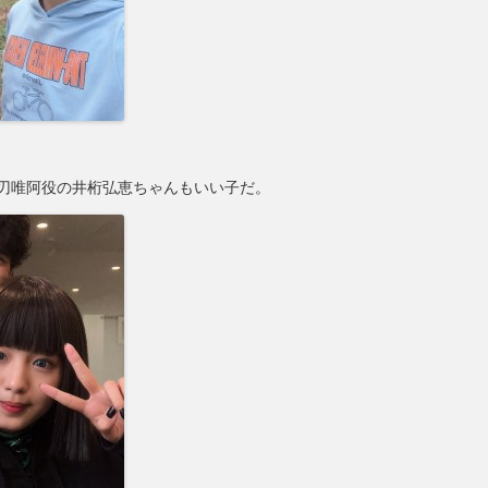
刃唯阿役の井桁弘恵ちゃんもいい子だ。