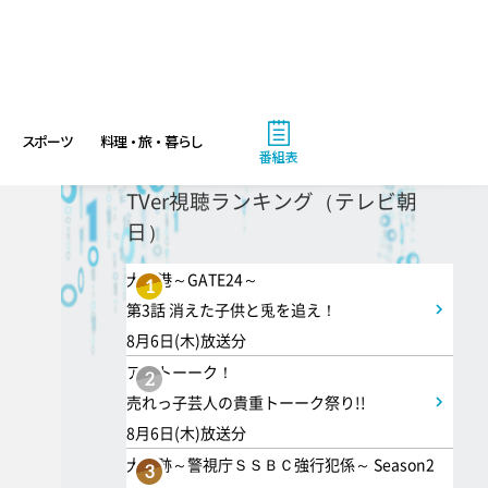
8:54
よる
私の幸福時間
スポーツ
料理・旅・暮らし
番組表
9:00
よる
TVer視聴ランキング（テレビ朝
日）
ミュージックステーション
10周年あいみょん、TMR、
大空港～GATE24～
1
HY…名曲続々!ATEEZがヒット
第3話 消えた子供と兎を追え！
曲
8月6日(木)放送分
アメトーーク！
2
9:54
売れっ子芸人の貴重トーーク祭り!!
よる
8月6日(木)放送分
報道ステーション 台風13号
大追跡～警視庁ＳＳＢＣ強行犯係～ Season2
3
が沖縄直撃し停電・倒木も…来