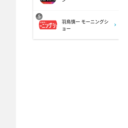
5
羽鳥慎一 モーニングシ
ョー