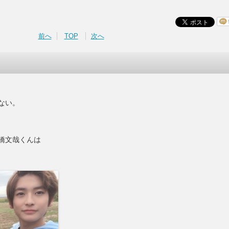
前へ
TOP
次へ
ない。
橋文哉くんは