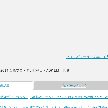
フォトギャラリーを詳しく
©2019 石森プロ・テレビ朝日・ADK EM・東映
新着記事
ブログランキング
ン戦隊ゴジュウジャー]いざ掴め、ナンバーワン！ はぐれ者たちの戦いがつい
ン戦隊ゴジュウジャー]熊手真白を演じられて、僕は幸せです。『これが俺様