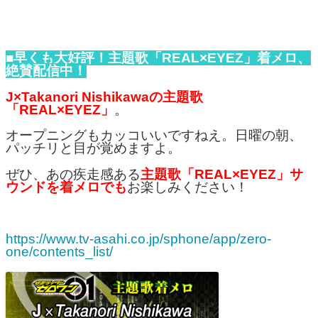
■早くも大好評！主題歌「REAL×EYEZ」着メロ、
絶賛配信中！
J×Takanori Nishikawaの主題歌
「REAL×EYEZ」
。
オープニングもカッコいいですねえ。日曜の朝、
パッチリと目が覚めますよ。
ぜひ、あの疾走感ある
主題歌「REAL×EYEZ」サ
ウンドを着メロでも
お楽しみください！
https://www.tv-asahi.co.jp/sphone/app/zero-
one/contents_list/