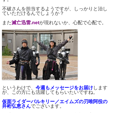
不破さんを担当するようですが、しっかりと治し
ていただけるんでしょうか？
また
滅亡迅雷.net
が現れないか、心配で心配で。
というわけで、
今週もメッセージをお届け
します
が、この方にも活躍してもらいたいですね。
仮面ライダーバルキリー／エイムズの刃唯阿役の
井桁弘恵さん
でございます。