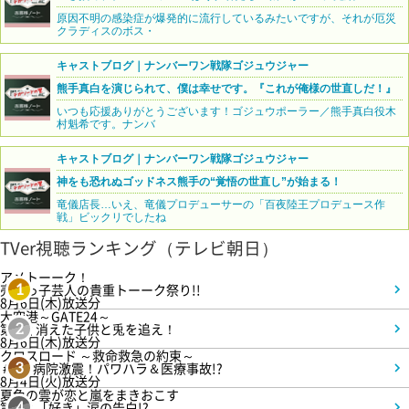
原因不明の感染症が爆発的に流行しているみたいですが、それが厄災
クラディスのボス・
キャストブログ｜ナンバーワン戦隊ゴジュウジャー
熊手真白を演じられて、僕は幸せです。『これが俺様の世直しだ！』
いつも応援ありがとうございます！ゴジュウポーラー／熊手真白役木
村魁希です。ナンバ
キャストブログ｜ナンバーワン戦隊ゴジュウジャー
神をも恐れぬゴッドネス熊手の“覚悟の世直し”が始まる！
竜儀店長…いえ、竜儀プロデューサーの「百夜陸王プロデュース作
戦」ビックリでしたね
TVer視聴ランキング（テレビ朝日）
アメトーーク！
売れっ子芸人の貴重トーーク祭り!!
1
8月6日(木)放送分
大空港～GATE24～
第3話 消えた子供と兎を追え！
2
8月6日(木)放送分
クロスロード ～救命救急の約束～
＃5 病院激震！パワハラ＆医療事故!?
3
8月4日(火)放送分
夏色の雲が恋と嵐をまきおこす
第5話 「好き」涙の告白!?
4