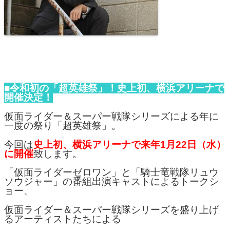
■令和初の「超英雄祭」！史上初、横浜アリーナで
開催決定！
仮面ライダー＆スーパー戦隊シリーズによる年に
一度の祭り「超英雄祭」。
今回は
史上初、横浜アリーナで来年1月22日（水）
に開催
致します。
「仮面ライダーゼロワン」と「騎士竜戦隊リュウ
ソウジャー」の番組出演キャストによるトークシ
ョー、
仮面ライダー＆スーパー戦隊シリーズを盛り上げ
るアーティストたちによる