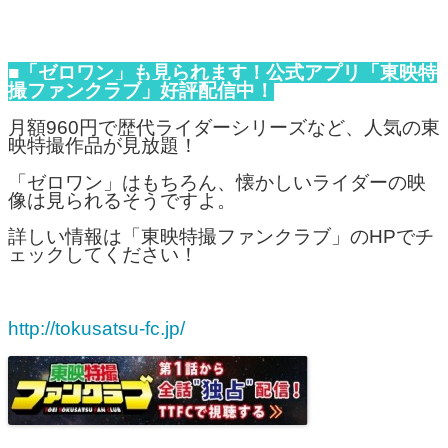
■「ゼロワン」も見られます！公式アプリ「東映特
撮ファンクラブ」好評配信中！
月額960円で歴代ライダーシリーズなど、人気の東
映特撮作品が見放題！
「ゼロワン」はもちろん、懐かしいライダーの映
像は見られるそうですよ。
詳しい情報は「東映特撮ファンクラブ」のHPでチ
ェックしてください！
http://tokusatsu-fc.jp/