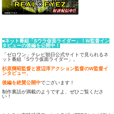
■ネット番組「Sウラ仮面ライダー」！W監督イン
タビューの後編を公開中！
「ゼロワン」テレビ朝日公式サイトで見られるネ
ット番組「Sウラ仮面ライダー」。
杉原輝昭監督と渡辺淳アクション監督のW監督イ
ンタビュー、
後編を絶賛公開中
でございます！
制作裏話が満載のようですよ、ぜひご覧くださ
い！