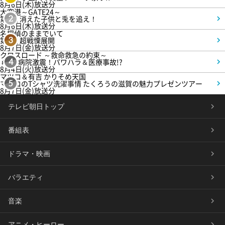
8月6日(木)放送分
大空港～GATE24～
第3話 消えた子供と兎を追え！
2
8月6日(木)放送分
名探偵のままでいて
第4話 超戦慄展開
3
8月7日(金)放送分
クロスロード ～救命救急の約束～
＃5 病院激震！パワハラ＆医療事故!?
4
8月4日(火)放送分
マツコ＆有吉 かりそめ天国
マツコのTシャツ洗濯事情 たくろうの滋賀の魅力プレゼンツアー
5
8月7日(金)放送分
テレビ朝日トップ
番組表
ドラマ・映画
バラエティ
音楽
アニメ・ヒーロー