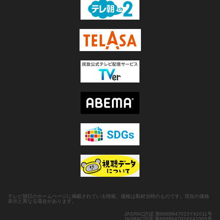
テレビ朝日のホームページに掲載されている情報、価格は取材当時のものです。現在の価格
表示と異なる場合があります。
JASRAC許諾 第6688647023Y41011号
JASRAC許諾 第6688647024Y41005号