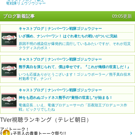
キャストブログ ｜騎士
竜戦隊リュウソウジャー
ブログ新着記事
09:05更新
キャストブログ｜ナンバーワン戦隊ゴジュウジャー
いざ掴め、ナンバーワン！ はぐれ者たちの戦いがついに完結
原因不明の感染症が爆発的に流行しているみたいですが、それが厄災
クラディスのボス・
キャストブログ｜ナンバーワン戦隊ゴジュウジャー
熊手真白を演じられて、僕は幸せです。『これが俺様の世直しだ！』
いつも応援ありがとうございます！ゴジュウポーラー／熊手真白役木
村魁希です。ナンバ
キャストブログ｜ナンバーワン戦隊ゴジュウジャー
神をも恐れぬゴッドネス熊手の“覚悟の世直し”が始まる！
竜儀店長…いえ、竜儀プロデューサーの「百夜陸王プロデュース作
戦」ビックリでしたね
TVer視聴ランキング（テレビ朝日）
アメトーーク！
売れっ子芸人の貴重トーーク祭り!!
1