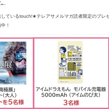
す。
しているtouch!★テレアサメルマガ読者限定のプレ
施中！