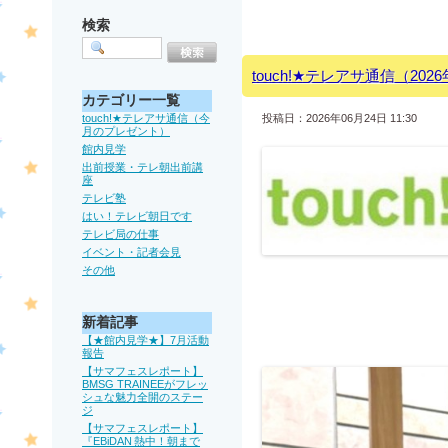
検索
touch!★テレアサ通信（20
カテゴリー一覧
touch!★テレアサ通信（今
投稿日：2026年06月24日 11:30
月のプレゼント）
館内見学
出前授業・テレ朝出前講
座
テレビ塾
はい！テレビ朝日です
テレビ局の仕事
イベント・記者会見
その他
新着記事
【★館内見学★】7月活動
報告
【サマフェスレポート】
BMSG TRAINEEがフレッ
シュな魅力全開のステー
ジ
【サマフェスレポート】
『EBiDAN 熱中！朝まで