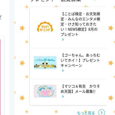
【ことば検定・お天気検
7:54
ゼ
よる
定・みんなのエンタメ検
定・けさ知っておきた
ポツンと一軒家 幼少期の親代
い！NEWS検定】8月の
わり3姉弟が恩人と50年ぶり再
プレゼント
会!あふれる感動の涙
【ゴーちゃん。あっちむ
8:56
よる
いてホイ！】プレゼント
キャンペーン
有働Times
【マツコ＆有吉 かりそ
10:15
よる
め天国】メール募集!!
マイ・フィクション #6
「すべてを操った“誰か"」
もっと見る