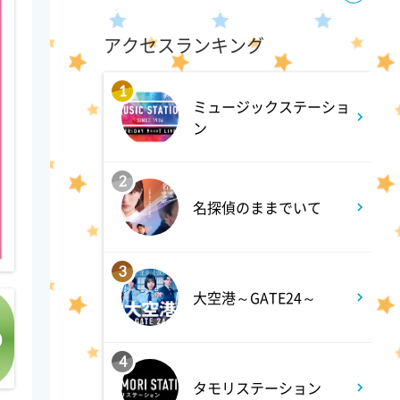
11:09
よる
アクセスランキング
ペダる!東京
1
ミュージックステーショ
11:15
よる
ン
熱闘甲子園 涙は、強さにな
2
る。
名探偵のままでいて
11:45
よる
3
EIGHT-JAM 【EIGHT-JAM FES
大空港～GATE24～
の全貌を公開!コラボパフォー
マンスや舞台裏】
4
タモリステーション
0:40
深夜