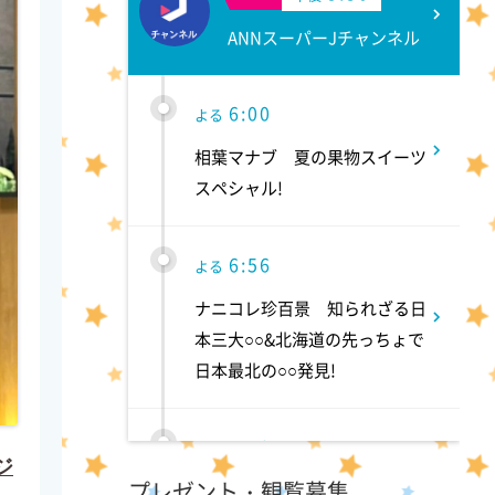
ANNスーパーJチャンネル
6:00
よる
相葉マナブ 夏の果物スイーツ
スペシャル!
6:56
よる
ナニコレ珍百景 知られざる日
本三大○○&北海道の先っちょで
日本最北の○○発見!
7:50
よる
ジ
プレゼント・観覧募集
食ノ音色