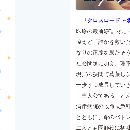
『
クロスロード ～
医療の最前線”。そ
違えど「誰かを救い
なりの正義を果たそ
社会問題に加え、理
現実の狭間で葛藤し
一歩ずつ成長してい
主人公である「どん
湾岸病院の救命救急
とともに、命のバト
二人とも医師役に初