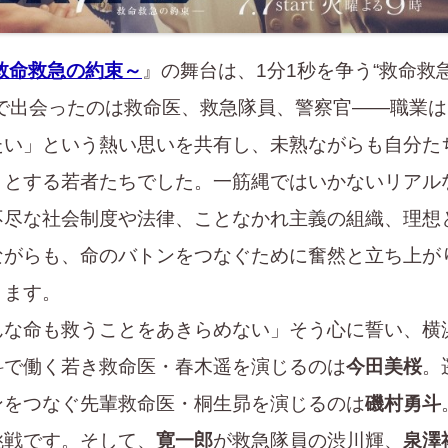
救命救急の約束～
』の舞台は、1分1秒を争う“救命救
こで出会ったのは救命医、救急隊員、警察官――職業は
たい」という熱い思いを共有し、未熟ながらも自分た
うとする若者たちでした。一筋縄ではいかないリアル
不尽な社会制度や法律、ことなかれ主義の組織、
理想
ながらも、命のバトンをつなぐために奮然と立ち上が
きます。
な命も救うことをあきらめない」そう心に誓い、横
科で働く若き救命医・春木遥を演じるのは
今田美桜
。
ンをつなぐ先輩救命医・桐生昴を演じるのは
磯村勇斗
挑戦です。
そして、
寛一郎
が救急隊員の渋川輝、
泉澤