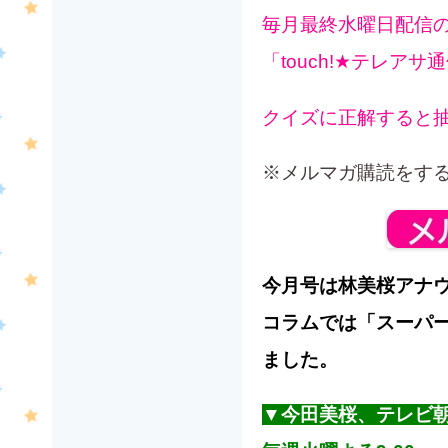
毎月最終水曜日配信の
「touch!★テレ
クイズに正解すると
※メルマガ購読をす
今月号は林美桜アナ
コラムでは「スーパ
ました。
▼今田美桜、テレビ