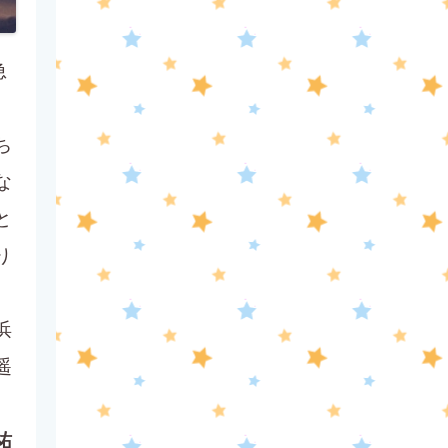
急
ち
な
と
り
浜
遥
。
祐