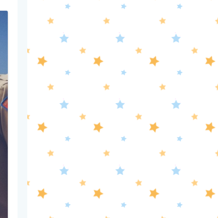
2:25
深夜
Get Sports
3:55
深夜
おはようゴーちゃん。