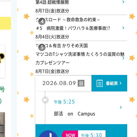
第4話 超戦慄展開
4:00
午後
8月7日(金)放送分
クロスロード ～救命救急の約束～
バスケ最強ニッポン W杯最終
4
＃5 病院激震！パワハラ＆医療事故!?
予選へ!
8月4日(火)放送分
マツコ＆有吉 かりそめ天国
5
4:15
午後
マツコのTシャツ洗濯事情 たくろうの滋賀の魅
力プレゼンツアー
路線バスで寄り道の旅 【奥田
8月7日(金)放送分
瑛二と下町で涼を感じるバス
旅】
2026.08.09
日
番組表
月号
）
5:25
午後
部活 on Campus
5:30
NOW
午後