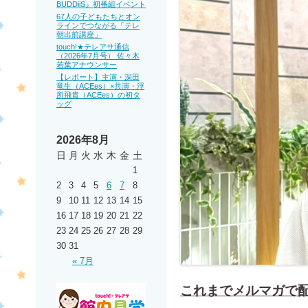
BUDDiiS』初番組イベント
67人の子どもたちとオン
ラインでつながる「テレ
朝出前講座」
touch!★テレアサ通信
（2026年7月号） 佐々木
若葉アナウンサー
【レポート】主演・深田
竜生（ACEes）×共演・浮
所飛貴（ACEes）の初タ
ッグ
2026年8月
日
月
火
水
木
金
土
1
2
3
4
5
6
7
8
9
10
11
12
13
14
15
16
17
18
19
20
21
22
23
24
25
26
27
28
29
30
31
« 7月
これまでメルマガで配