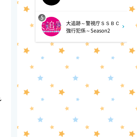
TRADE ROOM
5
大追跡～警視庁ＳＳＢＣ
強行犯係～Season2
1:10
深夜
有吉クイズ 【できそうな顔し
て実はアヤしい人選手権】
1:40
深夜
熱闘!Mリーグ
れ
2:10
深夜
バスケ☆FIVE～日本バスケ応援
宣言～