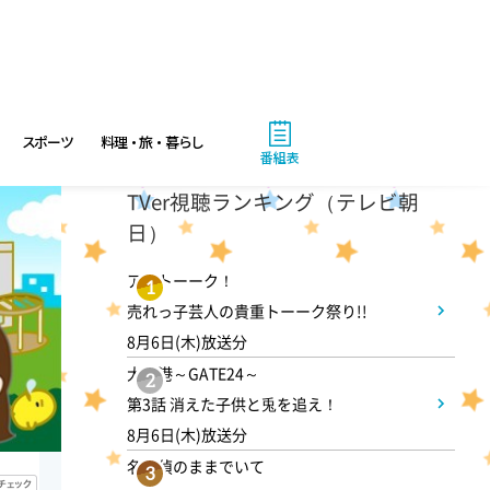
12:55
ひる
新婚さんいらっしゃい! 世界
一周中に運命の3回遭遇!?長
崎・奈留島の移住夫婦
スポーツ
料理・旅・暮らし
番組表
1:25
午後
TVer視聴ランキング（テレビ朝
日）
華丸丼と大吉麺 荻窪の丼!カ
レー全国1位VSふぐとすっぽん
アメトーーク！
1
300円台
売れっ子芸人の貴重トーーク祭り!!
8月6日(木)放送分
1:55
大空港～GATE24～
午後
2
第3話 消えた子供と兎を追え！
バスケットボール男子日本代表
8月6日(木)放送分
国際試合 日本×モンゴル
名探偵のままでいて
3