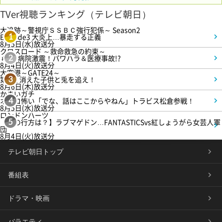
TVer視聴ランキング（テレビ朝日）
大追跡～警視庁ＳＳＢＣ強行犯係～ Season2
Episode3 大炎上…暴走する正義
1
8月5日(水)放送分
クロスロード ～救命救急の約束～
＃5 病院激震！パワハラ＆医療事故!?
2
8月4日(火)放送分
大空港～GATE24～
第3話 消えた子供と兎を追え！
3
8月6日(木)放送分
かまいガチ
オモロ怖い「でな、話はここからやねん」トラビス松倉参戦！
4
8月5日(水)放送分
ロンドンハーツ
【恋の行方は？】ラブマゲドン…FANTASTICSvs紅しょうがら女芸人軍
5
団
8月4日(火)放送分
テレビ朝日トップ
番組表
ドラマ・映画
バラエティ