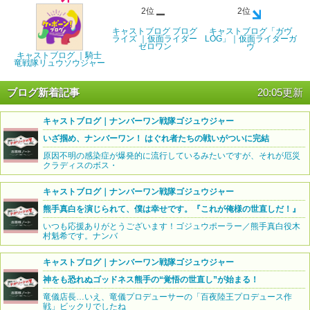
2位
2位
キャストブログ ブログ
キャストブログ「ガヴ
ライズ ｜仮面ライダー
LOG」｜仮面ライダーガ
ゼロワン
ヴ
キャストブログ ｜騎士
竜戦隊リュウソウジャー
ブログ新着記事
20:05更新
キャストブログ｜ナンバーワン戦隊ゴジュウジャー
いざ掴め、ナンバーワン！ はぐれ者たちの戦いがついに完結
原因不明の感染症が爆発的に流行しているみたいですが、それが厄災
クラディスのボス・
キャストブログ｜ナンバーワン戦隊ゴジュウジャー
熊手真白を演じられて、僕は幸せです。『これが俺様の世直しだ！』
いつも応援ありがとうございます！ゴジュウポーラー／熊手真白役木
村魁希です。ナンバ
キャストブログ｜ナンバーワン戦隊ゴジュウジャー
神をも恐れぬゴッドネス熊手の“覚悟の世直し”が始まる！
竜儀店長…いえ、竜儀プロデューサーの「百夜陸王プロデュース作
戦」ビックリでしたね