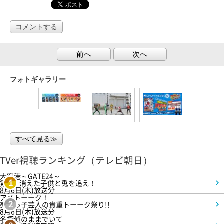
コメントする
前へ
次へ
フォトギャラリー
すべて見る≫
TVer視聴ランキング（テレビ朝日）
大空港～GATE24～
第3話 消えた子供と兎を追え！
1
8月6日(木)放送分
アメトーーク！
売れっ子芸人の貴重トーーク祭り!!
2
8月6日(木)放送分
名探偵のままでいて