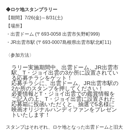
◆ロケ地スタンプラリー
【期間】7/26(金)～8/31(土)
【場所】
・出雲ドーム (〒693-0058 出雲市矢野町999)
・JR出雲市駅 (〒693-0007島根県出雲市駅北町11)
〈参加方法〉
ラリー実施期間中、出雲ドーム、JR出雲市
駅、T・ジョイ出雲の3か所に設置されてい
る応募チラシをゲット！
応募チラシに、出雲ドーム、JR出雲市駅の
2か所のスタンプを押してください！
必要情報とT・ジョイ出雲での鑑賞情報を
ご記入の上、T・ジョイ出雲に設置された
応募箱に投函いただくと、抽選で5名様に
映画オリジナルハンディファンをプレゼン
トいたします！
スタンプはそれぞれ、ロケ地となった出雲ドームと旧大