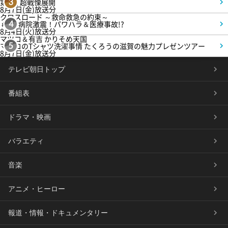
第4話 超戦慄展開
3
8月7日(金)放送分
クロスロード ～救命救急の約束～
＃5 病院激震！パワハラ＆医療事故!?
4
8月4日(火)放送分
マツコ＆有吉 かりそめ天国
マツコのTシャツ洗濯事情 たくろうの滋賀の魅力プレゼンツアー
5
8月7日(金)放送分
テレビ朝日トップ
番組表
ドラマ・映画
バラエティ
音楽
アニメ・ヒーロー
報道・情報・ドキュメンタリー