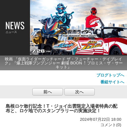
映画 『仮面ライダーガッチャード ザ・フューチャー・デイブレイ
ク』『爆上戦隊ブンブンジャー 劇場 BOON︕ プロミス・ザ・サー
キット』
ブログトップへ
番組サイトへ
前へ
次へ
島根ロケ敢行記念！T・ジョイ出雲限定入場者特典の配
布と、ロケ地でのスタンプラリーの実施決定！
2024年07月22日 18:00
コメント(0)