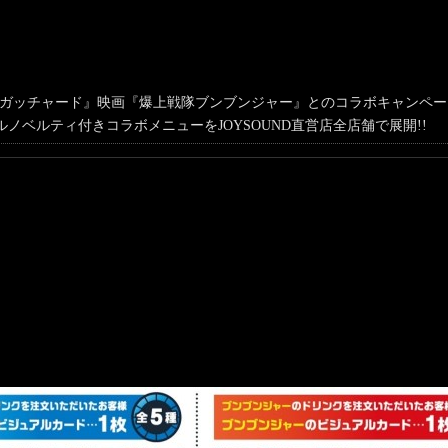
イダーガッチャード』映画『爆上戦隊ブンブンジャー』とのコラボキャンペ
ナルノベルティ付きコラボメニューをJOYSOUND直営店全店舗で展開!!