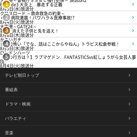
大追跡～警視庁ＳＳＢＣ強行犯係～ Season2
Episode3 大炎上…暴走する正義
1
8月5日(水)放送分
クロスロード ～救命救急の約束～
＃5 病院激震！パワハラ＆医療事故!?
2
8月4日(火)放送分
大空港～GATE24～
第3話 消えた子供と兎を追え！
3
8月6日(木)放送分
かまいガチ
オモロ怖い「でな、話はここからやねん」トラビス松倉参戦！
4
8月5日(水)放送分
ロンドンハーツ
【恋の行方は？】ラブマゲドン…FANTASTICSvs紅しょうがら女芸人軍
5
団
8月4日(火)放送分
テレビ朝日トップ
番組表
ドラマ・映画
バラエティ
音楽