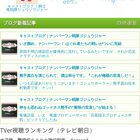
ゼロワン
ヴ
キャストブログ ｜騎士
竜戦隊リュウソウジャー
ブログ新着記事
23:05更新
キャストブログ｜ナンバーワン戦隊ゴジュウジャー
いざ掴め、ナンバーワン！ はぐれ者たちの戦いがついに完結
原因不明の感染症が爆発的に流行しているみたいですが、それが厄災
クラディスのボス・
キャストブログ｜ナンバーワン戦隊ゴジュウジャー
熊手真白を演じられて、僕は幸せです。『これが俺様の世直しだ！』
いつも応援ありがとうございます！ゴジュウポーラー／熊手真白役木
村魁希です。ナンバ
キャストブログ｜ナンバーワン戦隊ゴジュウジャー
神をも恐れぬゴッドネス熊手の“覚悟の世直し”が始まる！
竜儀店長…いえ、竜儀プロデューサーの「百夜陸王プロデュース作
戦」ビックリでしたね
TVer視聴ランキング（テレビ朝日）